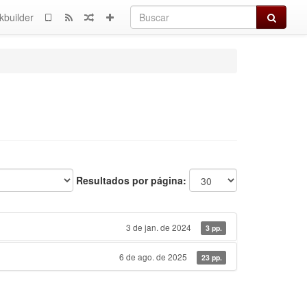
Buscar
kbuilder
Resultados por página:
3 de jan. de 2024
3 pp.
6 de ago. de 2025
23 pp.