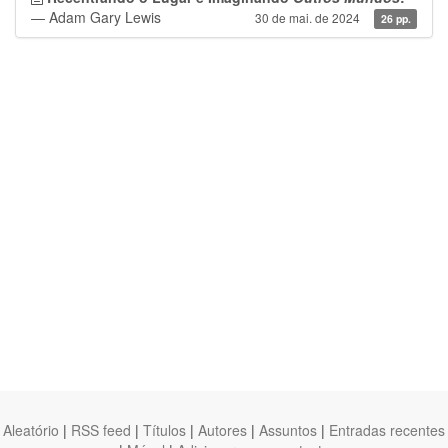
— Adam Gary Lewis
30 de mai. de 2024
26 pp.
Aleatório
|
RSS feed
|
Títulos
|
Autores
|
Assuntos
|
Entradas recentes