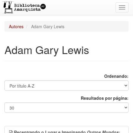
Toggl
navig
Autores
Adam Gary Lewis
Adam Gary Lewis
Ordenando:
Resultados por página:
Recentrando o Lugar e Imaginando
Outros Mundos
: