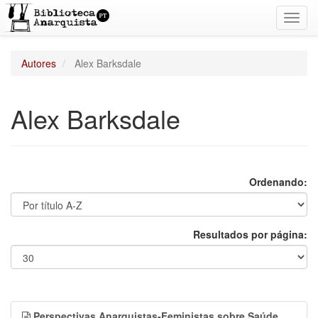
Toggl
navig
Autores
Alex Barksdale
Alex Barksdale
Ordenando:
Resultados por página:
Perspectivas Anarquistas-Feministas sobre Saúde