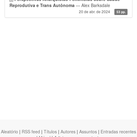
Reprodutiva e Trans Autônoma
— Alex Barksdale
20 de abr. de 2024
53 pp.
Aleatório
|
RSS feed
|
Títulos
|
Autores
|
Assuntos
|
Entradas recentes