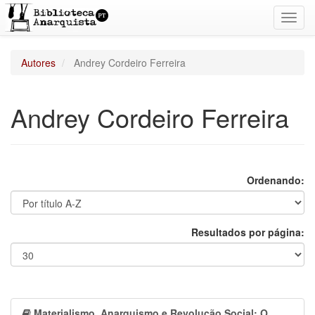
Toggl
navig
Autores
Andrey Cordeiro Ferreira
Andrey Cordeiro Ferreira
Ordenando:
Resultados por página:
Materialismo, Anarquismo e Revolução Social: O