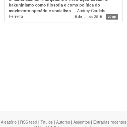
bakuninismo como filosofia e como política do
movimento operário e socialista
— Andrey Cordeiro
Ferreira
19 de jun. de 2019
29 pp.
Aleatório
|
RSS feed
|
Títulos
|
Autores
|
Assuntos
|
Entradas recentes