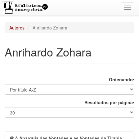
Toggl
navig
Autores
Anrihardo Zohara
Anrihardo Zohara
Ordenando:
Resultados por página:
A Anarquia das Vontades e as Vontades da Tirania
—