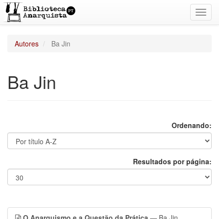
Toggl
navig
Autores
Ba Jin
Ba Jin
Ordenando:
Resultados por página:
O Anarquismo e a Questão da Prática
— Ba Jin