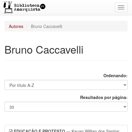
Toggl
navig
Autores
Bruno Caccavelli
Bruno Caccavelli
Ordenando:
Resultados por página:
EDUCAÇÃO E PROTESTO
— Kauan Willian dos Santos;