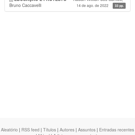
Bruno Caccavelli
14 de ago. de 2022
33 pp.
Aleatório
|
RSS feed
|
Títulos
|
Autores
|
Assuntos
|
Entradas recentes