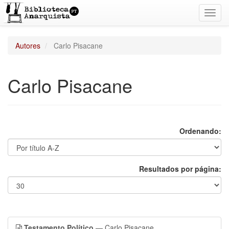
Toggl
navig
Autores
Carlo Pisacane
Carlo Pisacane
Ordenando:
Resultados por página:
Testamento Político
— Carlo Pisacane