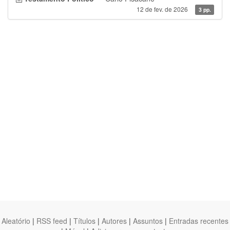
12 de fev. de 2026
3 pp.
Aleatório
|
RSS feed
|
Títulos
|
Autores
|
Assuntos
|
Entradas recentes