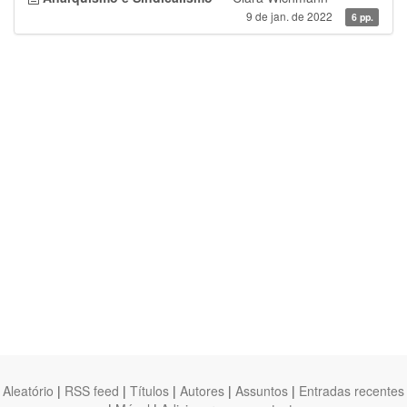
9 de jan. de 2022
6 pp.
Aleatório
|
RSS feed
|
Títulos
|
Autores
|
Assuntos
|
Entradas recentes