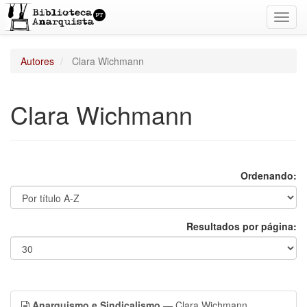
Toggl
navig
Autores
Clara Wichmann
Clara Wichmann
Ordenando:
Resultados por página:
Anarquismo e Sindicalismo
— Clara Wichmann