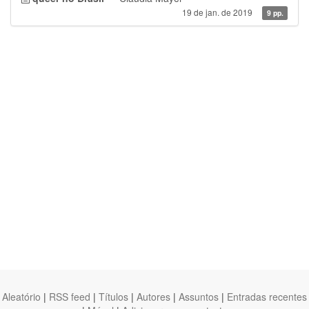
19 de jan. de 2019
9 pp.
Aleatório
|
RSS feed
|
Títulos
|
Autores
|
Assuntos
|
Entradas recentes