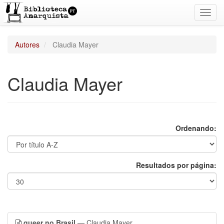
Toggl
navig
Autores
Claudia Mayer
Claudia Mayer
Ordenando:
Resultados por página:
queer no Brasil
— Claudia Mayer