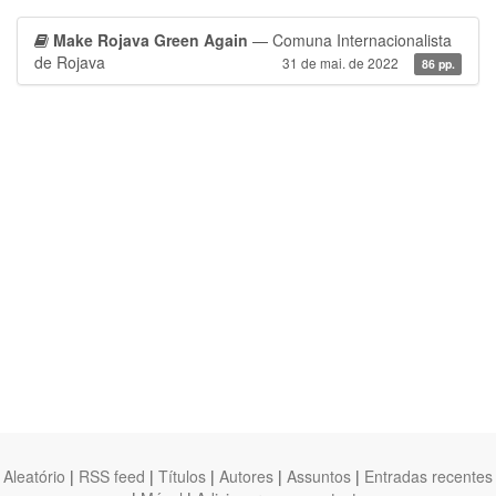
Make Rojava Green Again
— Comuna Internacionalista
de Rojava
31 de mai. de 2022
86 pp.
Aleatório
|
RSS feed
|
Títulos
|
Autores
|
Assuntos
|
Entradas recentes