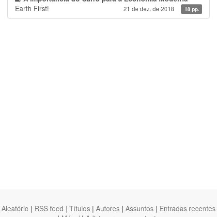
Earth First!
21 de dez. de 2018
18 pp.
Aleatório
|
RSS feed
|
Títulos
|
Autores
|
Assuntos
|
Entradas recentes