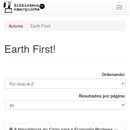
Toggl
navig
Autores
Earth First!
Earth First!
Ordenando:
Resultados por página:
A Importância do Carro para a Economia Moderna
—