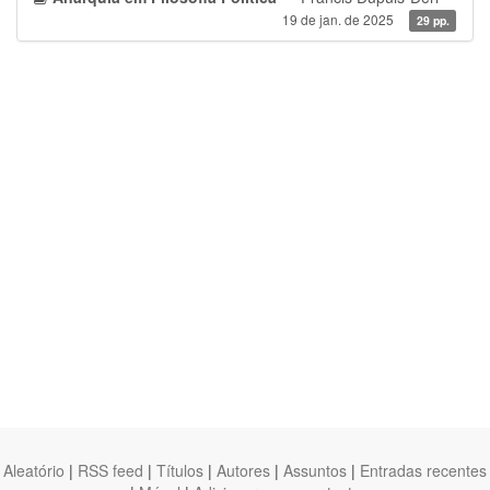
19 de jan. de 2025
29 pp.
Aleatório
|
RSS feed
|
Títulos
|
Autores
|
Assuntos
|
Entradas recentes