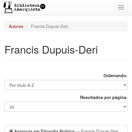
Toggl
navig
Autores
Francis Dupuis-Deri
Francis Dupuis-Deri
Ordenando:
Resultados por página:
Anarquia em Filosofia Política
— Francis Dupuis-Deri