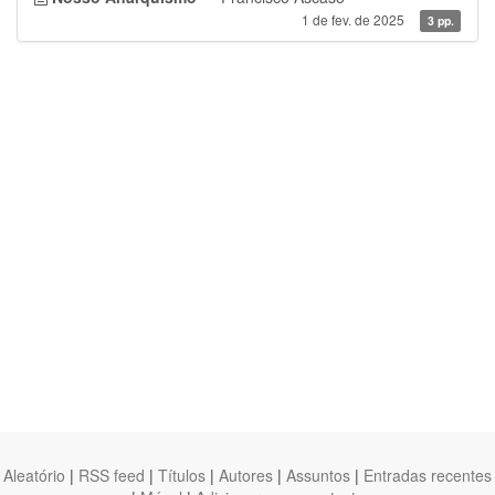
1 de fev. de 2025
3 pp.
Aleatório
|
RSS feed
|
Títulos
|
Autores
|
Assuntos
|
Entradas recentes