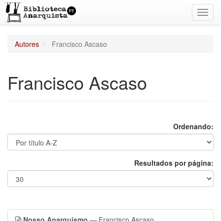
Toggl
navig
Autores
Francisco Ascaso
Francisco Ascaso
Ordenando:
Resultados por página:
Nosso Anarquismo
— Francisco Ascaso