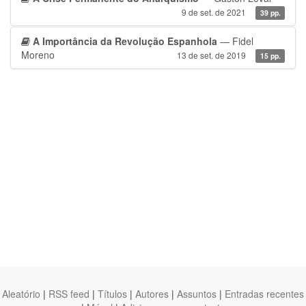
9 de set. de 2021
39 pp.
A Importância da Revolução Espanhola
— Fidel
Moreno
13 de set. de 2019
15 pp.
Aleatório
|
RSS feed
|
Títulos
|
Autores
|
Assuntos
|
Entradas recentes