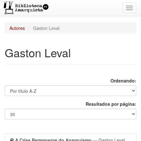
Toggl
navig
Autores
Gaston Leval
Gaston Leval
Ordenando:
Resultados por página:
A Crise Permanente do Anarquismo
— Gaston Leval