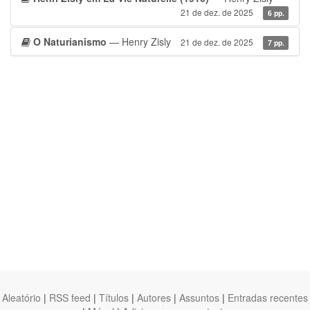
21 de dez. de 2025
6 pp.
O Naturianismo
— Henry Zisly
21 de dez. de 2025
7 pp.
Aleatório
|
RSS feed
|
Títulos
|
Autores
|
Assuntos
|
Entradas recentes