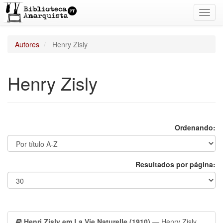
Toggl
navig
Autores
Henry Zisly
Henry Zisly
Ordenando:
Resultados por página:
Henri Zisly em La Vie Naturelle (1910)
— Henry Zisly