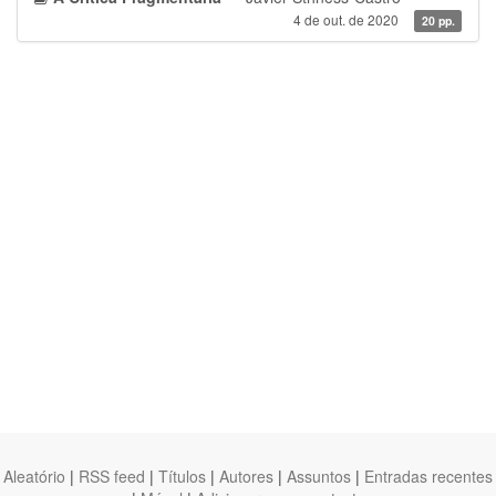
4 de out. de 2020
20 pp.
Aleatório
|
RSS feed
|
Títulos
|
Autores
|
Assuntos
|
Entradas recentes