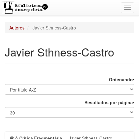
Toggl
navig
Autores
Javier Sthness-Castro
Javier Sthness-Castro
Ordenando:
Resultados por página:
A Crítica Fragmentária
— Javier Sthness-Castro