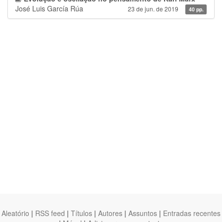
José Luis García Rúa
23 de jun. de 2019
40 pp.
Aleatório
|
RSS feed
|
Títulos
|
Autores
|
Assuntos
|
Entradas recentes