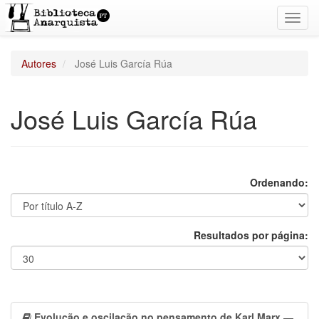
Toggl
navig
Autores
José Luis García Rúa
José Luis García Rúa
Ordenando:
Resultados por página:
Evolução e oscilação no pensamento de Karl Marx
—