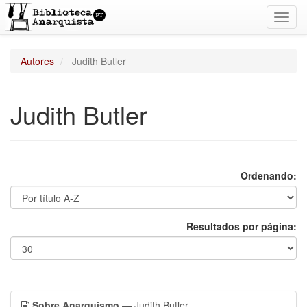
Toggl
navig
Autores
Judith Butler
Judith Butler
Ordenando:
Resultados por página:
Sobre Anarquismo
— Judith Butler