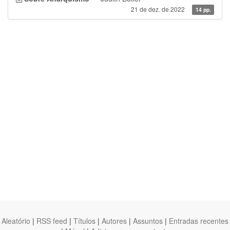
21 de dez. de 2022
14 pp.
Aleatório
|
RSS feed
|
Títulos
|
Autores
|
Assuntos
|
Entradas recentes