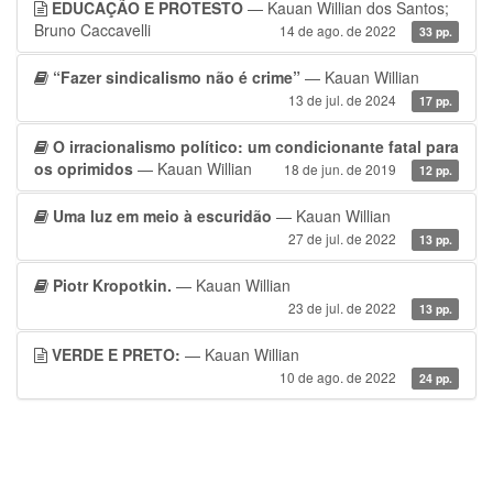
EDUCAÇÃO E PROTESTO
— Kauan Willian dos Santos;
Bruno Caccavelli
14 de ago. de 2022
33 pp.
“Fazer sindicalismo não é crime”
— Kauan Willian
13 de jul. de 2024
17 pp.
O irracionalismo político: um condicionante fatal para
os oprimidos
— Kauan Willian
18 de jun. de 2019
12 pp.
Uma luz em meio à escuridão
— Kauan Willian
27 de jul. de 2022
13 pp.
Piotr Kropotkin.
— Kauan Willian
23 de jul. de 2022
13 pp.
VERDE E PRETO:
— Kauan Willian
10 de ago. de 2022
24 pp.