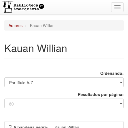
Toggl
navig
Autores
Kauan Willian
Kauan Willian
Ordenando:
Resultados por página:
A bandeira negra:
— Kauan Willian