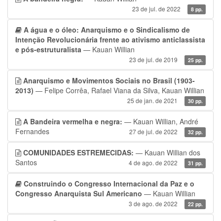
23 de jul. de 2022
8 pp.
A água e o óleo: Anarquismo e o Sindicalismo de
Intenção Revolucionária frente ao ativismo anticlassista
e pós-estruturalista
— Kauan Willian
23 de jul. de 2019
25 pp.
Anarquismo e Movimentos Sociais no Brasil (1903-
2013)
— Felipe Corrêa, Rafael Viana da Silva, Kauan Willian
25 de jan. de 2021
30 pp.
A Bandeira vermelha e negra:
— Kauan Willian, André
Fernandes
27 de jul. de 2022
32 pp.
COMUNIDADES ESTREMECIDAS:
— Kauan Willian dos
Santos
4 de ago. de 2022
31 pp.
Construindo o Congresso Internacional da Paz e o
Congresso Anarquista Sul Americano
— Kauan Willian
3 de ago. de 2022
22 pp.