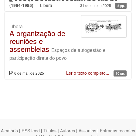
(1964-1985)
— Libera
31 de out. de 2025
5 pp.
Libera
A organização de
reuniões e
assembleias
Espaços de autogestão e
participação direta do povo
Ler o texto completo...
6 de mai. de 2025
10 pp.
Aleatório
|
RSS feed
|
Títulos
|
Autores
|
Assuntos
|
Entradas recentes