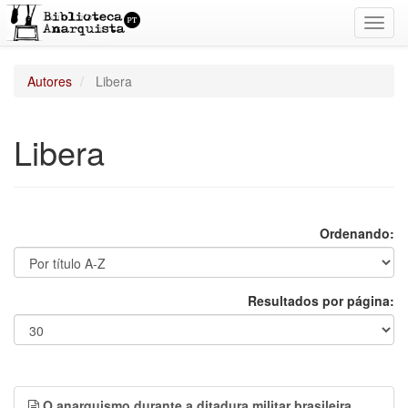
Toggl
navig
Autores
Libera
Libera
Ordenando:
Resultados por página:
O anarquismo durante a ditadura militar brasileira