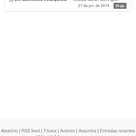
27 de jun. de 2019
20 pp.
Aleatório
|
RSS feed
|
Títulos
|
Autores
|
Assuntos
|
Entradas recentes