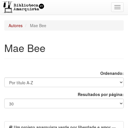
Toggl
navig
Autores
Mae Bee
Mae Bee
Ordenando:
Resultados por página:
Um projeto anarquista verde por liberdade e amor
—