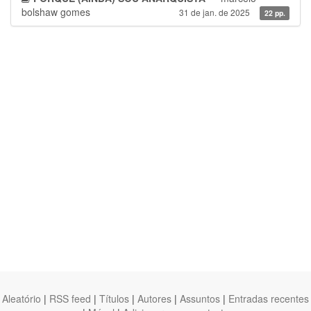
bolshaw gomes
31 de jan. de 2025
22 pp.
Aleatório
|
RSS feed
|
Títulos
|
Autores
|
Assuntos
|
Entradas recentes