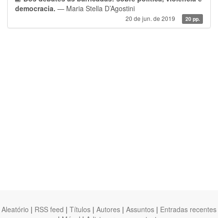
democracia.
— Maria Stella D’Agostini
20 de jun. de 2019
20 pp.
Aleatório
|
RSS feed
|
Títulos
|
Autores
|
Assuntos
|
Entradas recentes