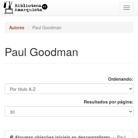
Toggl
navig
Autores
Paul Goodman
Paul Goodman
Ordenando:
Resultados por página:
Algumas objeções iniciais ao descentralismo
— Paul