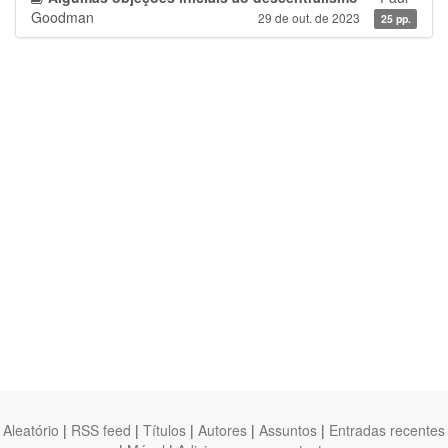
Goodman
29 de out. de 2023
25 pp.
Aleatório
|
RSS feed
|
Títulos
|
Autores
|
Assuntos
|
Entradas recentes