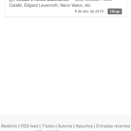
Catallo, Edgard Leuenroth, Neno Vasco, etc.
8 de dez. de 2019
130 pp.
Aleatório
|
RSS feed
|
Títulos
|
Autores
|
Assuntos
|
Entradas recentes