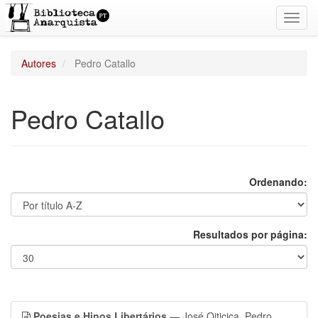
Toggl
navig
Autores
Pedro Catallo
Pedro Catallo
Ordenando:
Resultados por página:
Poesias e Hinos Libertários
— José Oiticica, Pedro