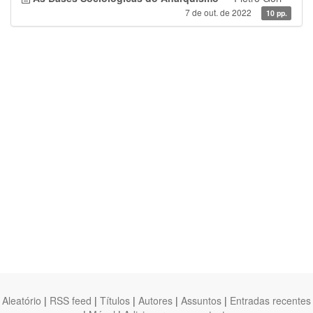
7 de out. de 2022
10 pp.
Aleatório
|
RSS feed
|
Títulos
|
Autores
|
Assuntos
|
Entradas recentes