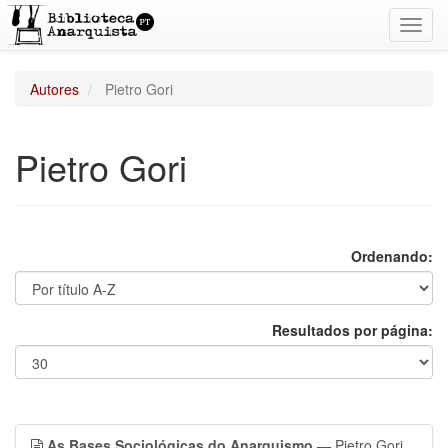
Toggl
navig
Autores
Pietro Gori
Pietro Gori
Ordenando:
Resultados por página:
As Bases Sociológicas do Anarquismo
— Pietro Gori