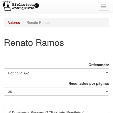
Toggl
navig
Autores
Renato Ramos
Renato Ramos
Ordenando:
Resultados por página:
Domingos Passos: O “Bakunin Brasileiro”
—