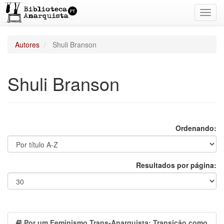
Toggl
navig
Autores
Shuli Branson
Shuli Branson
Ordenando:
Resultados por página:
Por um Feminismo Trans-Anarquista: Transição como