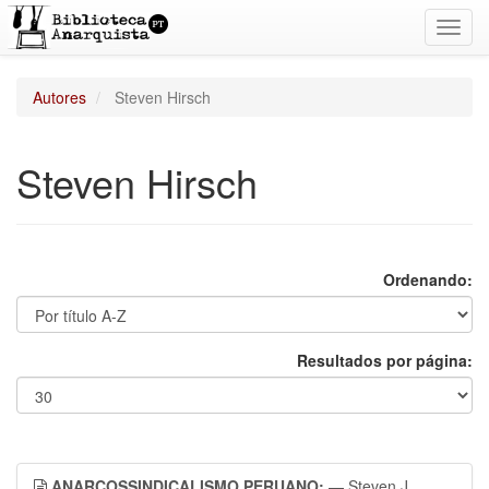
Toggl
navig
Autores
Steven Hirsch
Steven Hirsch
Ordenando:
Resultados por página:
ANARCOSSINDICALISMO PERUANO:
— Steven J.