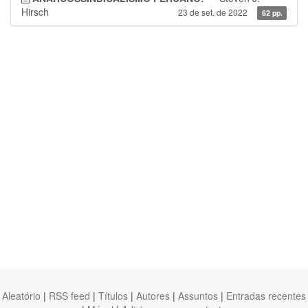
Hirsch
23 de set. de 2022
62 pp.
Aleatório
|
RSS feed
|
Títulos
|
Autores
|
Assuntos
|
Entradas recentes