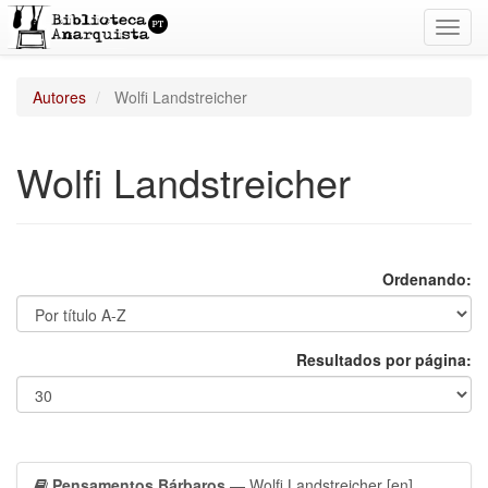
Toggl
navig
Autores
Wolfi Landstreicher
Wolfi Landstreicher
Ordenando:
Resultados por página:
Pensamentos Bárbaros
— Wolfi Landstreicher
[en]