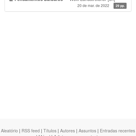
20 de mar. de 2022
29 pp.
Aleatório
|
RSS feed
|
Títulos
|
Autores
|
Assuntos
|
Entradas recentes