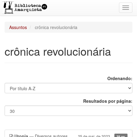
Toggl
navig
Assuntos
crônica revolucionária
crônica revolucionária
Ordenando:
Resultados por página:
Utopia
— Diversos autores
25 de mai. de 2023
39 pp.