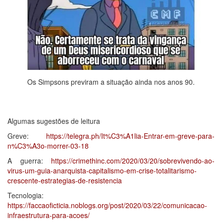
Os Simpsons previram a situação ainda nos anos 90.
Algumas sugestões de leitura
Greve:
https://telegra.ph/It%C3%A1lia-Entrar-em-greve-para-
n%C3%A3o-morrer-03-18
A guerra:
https://crimethinc.com/2020/03/20/sobrevivendo-ao-
virus-um-guia-anarquista-capitalismo-em-crise-totalitarismo-
crescente-estrategias-de-resistencia
Tecnologia:
https://faccaoficticia.noblogs.org/post/2020/03/22/comunicacao-
infraestrutura-para-acoes/