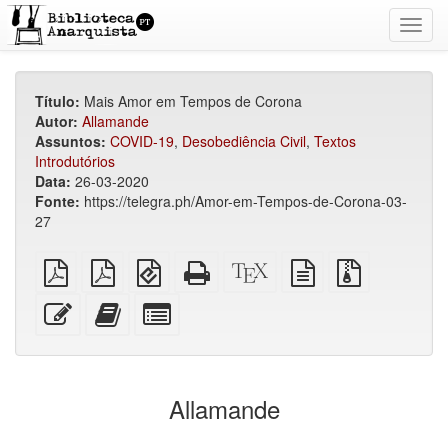
Toggl
navig
Título:
Mais Amor em Tempos de Corona
Autor:
Allamande
Assuntos:
COVID-19
,
Desobediência Civil
,
Textos
Introdutórios
Data:
26-03-2020
Fonte:
https://telegra.ph/Amor-em-Tempos-de-Corona-03-
27
PDF
PDF
EPUB
HTML
Código-
fonte
Arquivos
simples
imposto
(para
puro
fonte
em
fonte
sobre
dispositivos
(para
XeLaTeX
texto
com
Editar
Adicionar
Selecionar
A4
móveis)
impressão)
puro
anexos
esse
este
algumas
texto
texto
partes
ao
para
construtor
o
Allamande
de
bookbuilder
livros