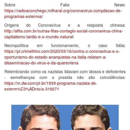
Sobre Fake News:
https://radioaconchego.milharal.org/coronavirus-compilacao-de-
programas-externos/
Origens do Coronavírus e a resposta chinesa:
http://afita.com.br/outras-fitas-contagio-social-coronavirus-china-
capitalismo-tardio-e-o-mundo-natural/
Necropolítica em funcionamento, o caso Itália:
https://pt.crimethinc.com/2020/03/16/contra-o-coronavirus-e-o-
oportunismo-do-estado-anarquistas-na-italia-relatam-a-
disseminacao-do-virus-e-da-quarentena
Relembrando como os nazistas lidavam com idosos e deficientes
- semelhanças com o presida não são coincidências:
https://m.dw.com/pt-br/1939-programa-nazista-de-
exterm%C3%ADnio/a-319271