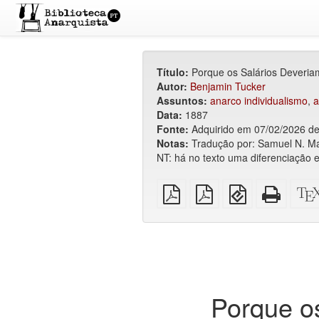
Título:
Porque os Salários Deveriam
Autor:
Benjamin Tucker
Assuntos:
anarco individualismo
,
a
Data:
1887
Fonte:
Adquirido em 07/02/2026 de: 
Notas:
Tradução por: Samuel N. M
NT: há no texto uma diferenciação
PDF
PDF
EPUB
HTML
simples
imposto
(para
puro
sobre
dispositivos
(para
A4
móveis)
impres
Porque os