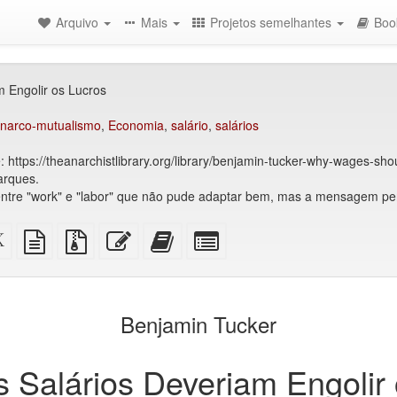
Arquivo
Mais
Projetos semelhantes
Boo
 Engolir os Lucros
narco-mutualismo
,
Economia
,
salário
,
salários
https://theanarchistlibrary.org/library/benjamin-tucker-why-wages-shou
arques.
 entre "work" e "labor" que não pude adaptar bem, mas a mensagem p
Código-
fonte
Arquivos
Editar
Adicionar
Selecionar
fonte
em
fonte
esse
este
algumas
XeLaTeX
texto
com
texto
texto
partes
são)
puro
anexos
ao
para
construtor
o
Benjamin Tucker
de
bookbuilder
livros
 Salários Deveriam Engolir