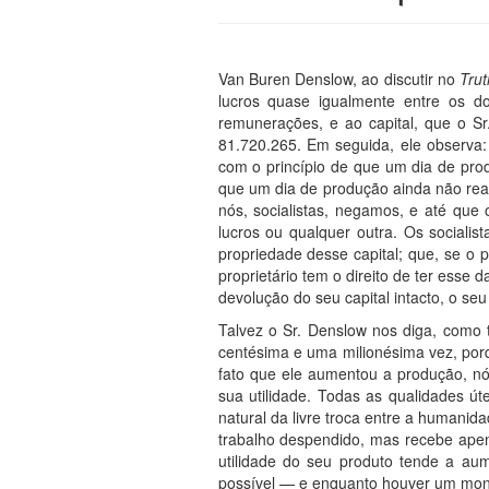
Van Buren Denslow, ao discutir no
Tru
lucros quase igualmente entre os d
remunerações, e ao capital, que o Sr
81.720.265. Em seguida, ele observa:
com o princípio de que um dia de pro
que um dia de produção ainda não real
nós, socialistas, negamos, e até que 
lucros ou qualquer outra. Os socialis
propriedade desse capital; que, se o 
proprietário tem o direito de ter esse
devolução do seu capital intacto, o se
Talvez o Sr. Denslow nos diga, como 
centésima e uma milionésima vez, porq
fato que ele aumentou a produção, nó
sua utilidade. Todas as qualidades úte
natural da livre troca entre a humanid
trabalho despendido, mas recebe apen
utilidade do seu produto tende a au
possível — e enquanto houver um monop