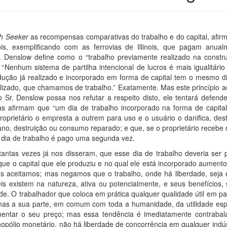
th Seeker
as recompensas comparativas do trabalho e do capital, afirma
ois, exemplificando com as ferrovias de Illinois, que pagam anua
. Denslow define como o “trabalho previamente realizado na const
 “Nenhum sistema de partilha intencional de lucros é mais igualitár
dução já realizado e incorporado em forma de capital tem o mesmo d
izado, que chamamos de trabalho.” Exatamente. Mas este princípio ao
o Sr. Denslow possa nos refutar a respeito disto, ele tentará defend
tas afirmam que “um dia de trabalho incorporado na forma de capita
proprietário o empresta a outrem para uso e o usuário o danifica, des
 dano, destruição ou consumo reparado; e que, se o proprietário receb
u dia de trabalho é pago uma segunda vez.
tantas vezes já nos disseram, que esse dia de trabalho deveria se
ue o capital que ele produziu e no qual ele está incorporado aumentou
s aceitamos; mas negamos que o trabalho, onde há liberdade, seja
is existem na natureza, ativa ou potencialmente, e seus benefícios, s
ade. O trabalhador que coloca em prática qualquer qualidade útil em 
as a sua parte, em comum com toda a humanidade, da utilidade esp
mentar o seu preço; mas essa tendência é imediatamente contraba
ólio monetário, não há liberdade de concorrência em qualquer indústr