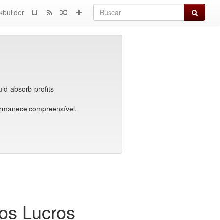
Buscar
kbuilder
ld-absorb-profits
ermanece compreensível.
 os Lucros