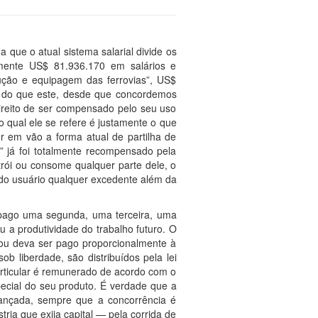
 que o atual sistema salarial divide os
lmente US$ 81.936.170 em salários e
rução e equipagem das ferrovias”, US$
io do que este, desde que concordemos
ireito de ser compensado pelo seu uso
 qual ele se refere é justamente o que
er em vão a forma atual de partilha de
l” já foi totalmente recompensado pela
trói ou consome qualquer parte dele, o
e do usuário qualquer excedente além da
r pago uma segunda, uma terceira, uma
 a produtividade do trabalho futuro. O
 ou deva ser pago proporcionalmente à
ob liberdade, são distribuídos pela lei
particular é remunerado de acordo com o
ecial do seu produto. É verdade que a
lançada, sempre que a concorrência é
ia que exija capital — pela corrida de