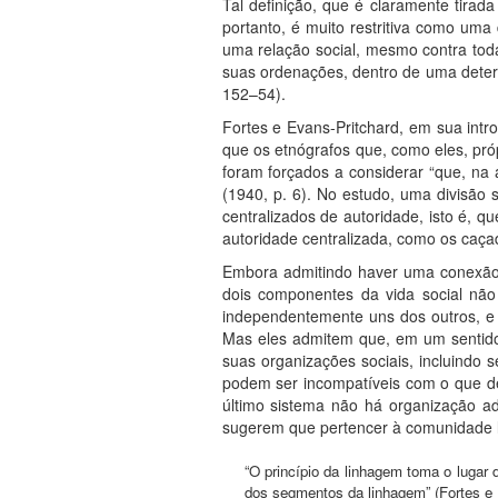
Tal definição, que é claramente tirada
portanto, é muito restritiva como uma 
uma relação social, mesmo contra toda
suas ordenações, dentro de uma determ
152–54).
Fortes e Evans-Pritchard, em sua int
que os etnógrafos que, como eles, pró
foram forçados a considerar “que, na a
(1940, p. 6). No estudo, uma divisão s
centralizados de autoridade, isto é,
autoridade centralizada, como os caçad
Embora admitindo haver uma conexão i
dois componentes da vida social não 
independentemente uns dos outros, e 
Mas eles admitem que, em um sentido 
suas organizações sociais, incluindo 
podem ser incompatíveis com o que des
último sistema não há organização adm
sugerem que pertencer à comunidade loc
“O princípio da linhagem toma o lugar d
dos segmentos da linhagem” (Fortes e 