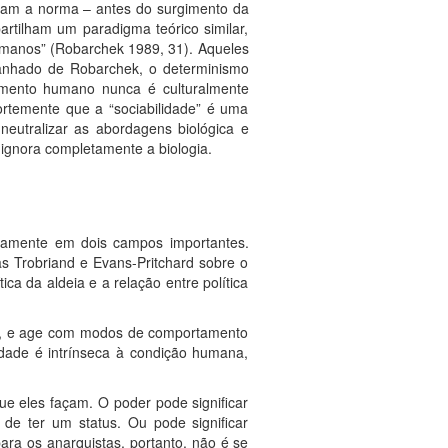
eram a norma – antes do surgimento da
rtilham um paradigma teórico similar,
umanos” (Robarchek 1989, 31). Aqueles
panhado de Robarchek, o determinismo
tamento humano nunca é culturalmente
ortemente que a “sociabilidade” é uma
eutralizar as abordagens biológica e
e ignora completamente a biologia.
ficamente em dois campos importantes.
as Trobriand e Evans-Pritchard sobre o
ica da aldeia e a relação entre política
ura, e age com modos de comportamento
dade é intrínseca à condição humana,
e eles façam. O poder pode significar
 de ter um status. Ou pode significar
ara os anarquistas, portanto, não é se