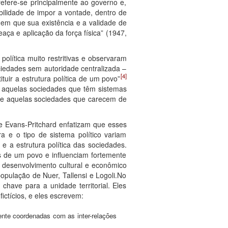
 refere-se principalmente ao governo e,
ilidade de impor a vontade, dentro de
 em que sua existência e a validade de
ça e aplicação da força física” (1947,
política muito restritivas e observaram
ciedades sem autoridade centralizada –
[4]
tuir a estrutura política de um povo”
co, aquelas sociedades que têm sistemas
) e aquelas sociedades que carecem de
e Evans-Pritchard enfatizam que esses
a e o tipo de sistema político variam
 a estrutura política das sociedades.
s de um povo e influenciam fortemente
o desenvolvimento cultural e econômico
opulação de Nuer, Tallensi e Logoli.No
chave para a unidade territorial. Eles
ictícios, e eles escrevem:
amente coordenadas com as inter-relações