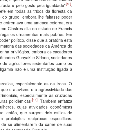
[10]
cracia e pelo gosto pela igualdade”
.
hefe em todas as tribos da floresta da
o do grupo, embora lhe faltasse poder
ade enfrentava uma ameaça externa, era
mo Clastres cita do estudo de Francis
rrega os ornamentos mais pobres. Em
oder político, disse que a oratória está
 maioria das sociedades da América do
tenha privilégios, embora os caçadores
nômades Guayaki e Siriono, sociedades
e de agricultores sedentários como os
igamia não é uma instituição ligada à
arcaica, especialmente as da troca. O
 que o atavismo e a agressividade das
rimoniais, especialmente as cruzadas
[11]
turas polidêmicas”
. Também enfatiza
lheres, cujas atividades econômicas
e, então, que surgem dois estilos de
 proibições recíprocas específicas.
 de se alimentarem da carne de suas