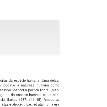
ditórias da espécie humana. Uma delas,
a todos”,e a natureza humana como
essivo” da teoria política liberal (Mac-
vagem”: da espécie humana como boa,
ncial (Lukes 1967, 144–45). Ambas as
istas e afrocêntricas retratam uma era