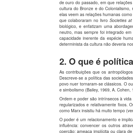
de ouro do passado, em que relações 
cultura do Bronze e do Colonialismo,
elas veem as relações humanas como e
que colaboraram no livro
Societies a
biológico, e enfatizam uma abordage
neutro, mas sempre foi integrado em 
capacidade inerente da espécie huma
determinista da cultura não deveria nos
2. O que é polític
As contribuições que os antropólogos
Descreve-se a política das sociedades
povo nuer tornaram-se clássicos. O outr
e simbolismo (Bailey, 1969, A. Cohen, 
Ordem e poder são intrínsecos à vida
regularizados e relativamente fixos
como Marx insistiu há muito tempo (ve
O poder é um relacionamento e implic
influência: convencer os outros atra
coerção: ameaça implícita ou clara de