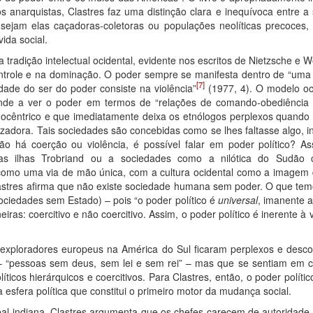
 anarquistas, Clastres faz uma distinção clara e inequívoca entre a
ejam elas caçadoras-coletoras ou populações neolíticas precoces, é
ida social.
na tradição intelectual ocidental, evidente nos escritos de Nietzsche 
trole e na dominação. O poder sempre se manifesta dentro de “uma
[7]
ade do ser do poder consiste na violência”
(1977, 4). O modelo oci
tende a ver o poder em termos de “relações de comando-obediência h
tnocêntrico e que imediatamente deixa os etnólogos perplexos quand
izadora. Tais sociedades são concebidas como se lhes faltasse algo, 
o há coerção ou violência, é possível falar em poder político? As
s ilhas Trobriand ou a sociedades como a nilótica do Sudão c
a como uma via de mão única, com a cultura ocidental como a imagem
astres afirma que não existe sociedade humana sem poder. O que tem
ciedades sem Estado) – pois “o poder político é
universal
, imanente a
as: coercitivo e não coercitivo. Assim, o poder político é inerente à 
 exploradores europeus na América do Sul ficaram perplexos e desc
– “pessoas sem deus, sem lei e sem rei” – mas que se sentiam em c
íticos hierárquicos e coercitivos. Para Clastres, então, o poder polít
a esfera política que constitui o primeiro motor da mudança social.
ribal indiana, Clastres argumenta que os chefes carecem de autoridade