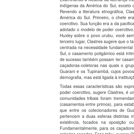
indígenas da América do Sul, exceto o
Revendo a literatura etnográfica, Cla
América do Sul. Primeiro, o chefe er
coercitivo. Sua função era a da pacif
adotado o modelo de poder coercitivo
Huxley sobre o povo urubu, você se
terceiro lugar, Clastres sugere que o t
centrada na necessidade fundamental 
Sul, o casamento poligâmico está inti
de sucesso também possam ter casamen
caçadoras-coletoras nas quais o grup
Guarani e os Tupinambá, cujos povos 
demografia, mas está ligada à instituiçã
Todas essas características são expr
poder coercitivo, sugere Clastres, é
comunidades tribais foram tremendam
(casamentos entre primos), para estabe
que entre os colecionadores de Gua
pertencem a duas esferas distintas 
existência, focados na oposição cu
Fundamentalmente, para os caçadore