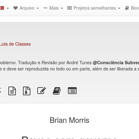
Arquivo
Mais
Projetos semelhantes
Boo
Luta de Classes
gobierno
. Tradução e Revisão por André Tunes
@Consciência Subver
de e deve ser reproduzida no todo ou em parte, além de ser liberada a 
Código-
fonte
Arquivos
Editar
Adicionar
Selecionar
fonte
em
fonte
esse
este
algumas
XeLaTeX
texto
com
texto
texto
partes
são)
puro
anexos
ao
para
construtor
o
Brian Morris
de
bookbuilder
livros