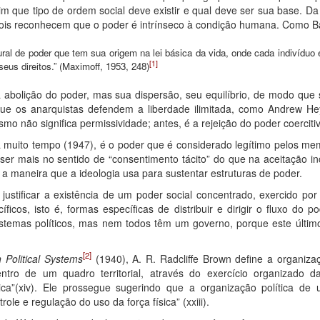
m que tipo de ordem social deve existir e qual deve ser sua base. 
 pois reconhecem que o poder é intrínseco à condição humana. Como B
ral de poder que tem sua origem na lei básica da vida, onde cada indivíduo 
[1]
seus direitos.” (Maximoff, 1953, 248)
abolição do poder, mas sua dispersão, seu equilíbrio, de modo que se
que os anarquistas defendem a liberdade ilimitada, como Andrew H
o não significa permissividade; antes, é a rejeição do poder coercitiv
á muito tempo (1947), é o poder que é considerado legítimo pelos 
e ser mais no sentido de “consentimento tácito” do que na aceitação i
é a maneira que a ideologia usa para sustentar estruturas de poder.
e justificar a existência de um poder social concentrado, exercido p
íficos, isto é, formas específicas de distribuir e dirigir o fluxo do 
istemas políticos, mas nem todos têm um governo, porque este últi
[2]
n Political Systems
(1940), A. R. Radcliffe Brown define a organiz
ntro de um quadro territorial, através do exercício organizado 
ísica”(xiv). Ele prossegue sugerindo que a organização política 
ole e regulação do uso da força física” (xxiii).