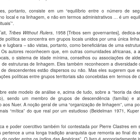
ades, portanto, consiste em um “equilíbrio entre o número de seg
 no local e na linhagem, e não em termos administrativos … é um equil
tuais’”.
Tait,
Tribes Without Rulers
, 1958 [Tribos sem governantes], dedica-se
de política se concentra em grupos locais unidos por uma única lin
 e lugbara – são vistas, portanto, como beneficiárias de uma estrutu
 Os autores reconhecem que, em outras comunidades africanas, a a
locais, o sistema de idade mínima, conselhos ou associações de alde
de estruturas de linhagem. Eles também reconhecem a diversidade d
s de descendentes estão dispersos ou não. Mas eles sugerem que e
elações políticas entre grupos territoriais são concebidas em termos de
obre este modelo de análise e, acima de tudo, sobre a “teoria da de
ório), sendo um membro de grupos de descendência (família) e afil
o aos Nuer. A noção geral de uma “organização de linhagem”, uma pol
mais “mítica” do que real por um estudioso (Beidelman 1971, Kuper
ica e poder coercitivo também foi contestada por Pierre Clastres em
 pertence a uma longa tradição anarquista que remonta ao final do s
do poder entre os índios das Américas”. O livro é apropriadamente i