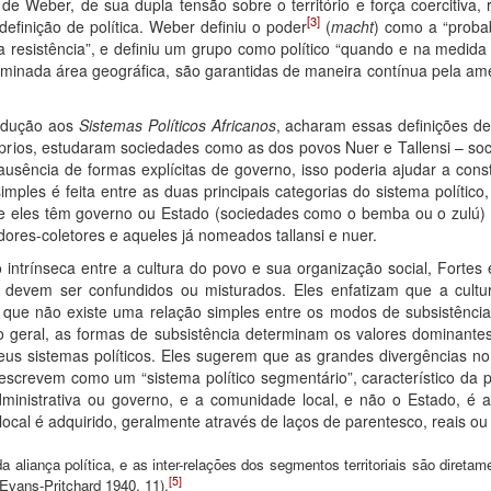
 de Weber, de sua dupla tensão sobre o território e força coercitiva,
[3]
definição de política. Weber definiu o poder
(
macht
) como a “probab
 resistência”, e definiu um grupo como político “quando e na medida
inada área geográfica, são garantidas de maneira contínua pela amea
rodução aos
Sistemas Políticos Africanos
, acharam essas definições de 
prios, estudaram sociedades como as dos povos Nuer e Tallensi – so
usência de formas explícitas de governo, isso poderia ajudar a consti
imples é feita entre as duas principais categorias do sistema políti
 que eles têm governo ou Estado (sociedades como o bemba ou o zulú
ores-coletores e aqueles já nomeados tallansi e nuer.
ntrínseca entre a cultura do povo e sua organização social, Fortes 
devem ser confundidos ou misturados. Eles enfatizam que a cultur
que não existe uma relação simples entre os modos de subsistência e
geral, as formas de subsistência determinam os valores dominante
seus sistemas políticos. Eles sugerem que as grandes divergências n
crevem como um “sistema político segmentário”, característico da p
inistrativa ou governo, e a comunidade local, e não o Estado, é a 
al é adquirido, geralmente através de laços de parentesco, reais ou f
a aliança política, e as inter-relações dos segmentos territoriais são diret
[5]
Evans-Pritchard 1940, 11).