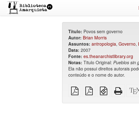
Título:
Povos sem governo
Autor:
Brian Morris
Assuntos:
antropologia
,
Governo
,
Data:
2007
Fonte:
es.theanarchistlibrary.org
Notas:
Titulo Original:
Pueblos sin 
Ela não possui direitos autorais po
conteúdo e o nome do autor.
PDF
PDF
EPUB
HTML
simples
imposto
(para
puro
sobre
dispositivos
(para
A4
móveis)
impres