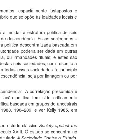
mentos, espacialmente justapostos e
íbrio que se opõe às lealdades locais e
 a moldar a estrutura política de seis
ha de descendência. Essas sociedades –
ra política descentralizada baseada em
utoridade poderia ser dada em outras
ia, ou irmandades rituais; e estes são
estas seis sociedades, com respeito à
m todas essas sociedades “o princípio
 descendência, seja por linhagem ou por
scendência”. A correlação presumida e
iação política tem sido criticamente
ítica baseada em grupos de ancestrais
 1988, 190–209, e ver Kelly 1985, em
 seu estudo clássico
Society against the
éculo XVIII. O estudo se concentra no
ntitulado
A Sociedade Contra o Estado
,