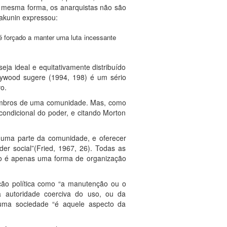
Da mesma forma, os anarquistas não são
akunin expressou:
é forçado a manter uma luta incessante
ja ideal e equitativamente distribuído
eywood sugere (1994, 198) é um sério
o.
membros de uma comunidade. Mas, como
ncondicional do poder, e citando Morton
or uma parte da comunidade, e oferecer
poder social”(Fried, 1967, 26). Todas as
mo é apenas uma forma de organização
ação política como “a manutenção ou o
da autoridade coerciva do uso, ou da
de uma sociedade “é aquele aspecto da