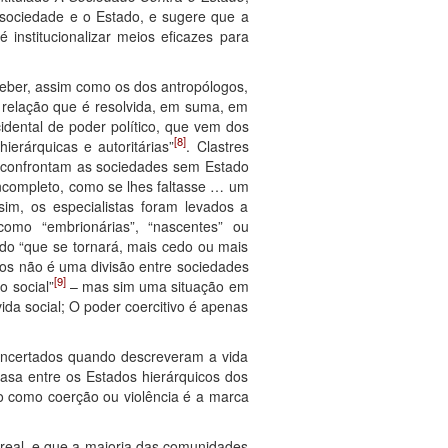
 sociedade e o Estado, e sugere que a
 institucionalizar meios eficazes para
e Weber, assim como os dos antropólogos,
 relação que é resolvida, em suma, em
dental de poder político, que vem dos
[8]
ierárquicas e autoritárias”
. Clastres
o confrontam as sociedades sem Estado
incompleto, como se lhes faltasse … um
sim, os especialistas foram levados a
omo “embrionárias”, “nascentes” ou
 do “que se tornará, mais cedo ou mais
os não é uma divisão entre sociedades
[9]
o social”
– mas sim uma situação em
vida social; O poder coercitivo é apenas
oncertados quando descreveram a vida
asa entre os Estados hierárquicos dos
ico como coerção ou violência é a marca
 real, e que a maioria das comunidades