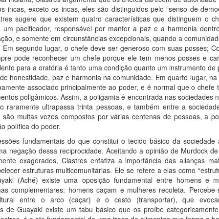
s incas, exceto os incas, eles são distinguidos pelo “senso de demo
stres sugere que existem quatro características que distinguem o c
a um pacificador, responsável por manter a paz e a harmonia dentr
icação, e somente em circunstâncias excepcionais, quando a comunid
. Em segundo lugar, o chefe deve ser generoso com suas posses; Co
mpre pode reconhecer um chefe porque ele tem menos posses e ca
alento para a oratória é tanto uma condição quanto um instrumento de p
de honestidade, paz e harmonia na comunidade. Em quarto lugar, na
mamente associado principalmente ao poder, e é normal que o chefe 
tos poligâmicos. Assim, a poligamia é encontrada nas sociedades 
o raramente ultrapassa trinta pessoas, e também entre a sociedad
são muitas vezes compostos por várias centenas de pessoas, a pol
o política do poder.
essões fundamentais do que constitui o tecido básico da sociedade 
 uma negação dessa reciprocidade. Aceitando a opinião de Murdock de
ente exagerados, Clastres enfatiza a importância das alianças mat
lecer estruturas multicomunitárias. Ele se refere a elas como “estru
yaki (Aché) existe uma oposição fundamental entre homens e mu
mas complementares: homens caçam e mulheres recoleta. Percebe-s
ltural entre o arco (caçar) e o cesto (transportar), que evocam
s de Guayaki existe um tabu básico que os proíbe categoricamente