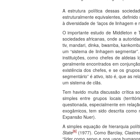
A estrutura política dessas socied
estruturalmente equivalentes, definido
à diversidade de ‘laços de linhagem e ri
O importante estudo de Middleton e 
sociedades africanas, onde a autorida
tiv, mandari, dinka, bwamba, kankomba
um “sistema de linhagem segmentar”.
instituições, como chefes de aldeias 
geralmente encontrados em conjunção 
existência dos chefes, e se os grupo
segmentário” é ativo, isto é, que as r
um sistema de clãs.
Tem havido muita discussão crítica s
simples entre grupos locais (territ
questionada, especialmente em relaçã
exogâmicos, tem sido descrita como 
Expansão Nuer).
A simples equação de hierarquia polít
[6]
State
(1977). Como Barclay, Clastres
“líder como servo e nos usos humanos 