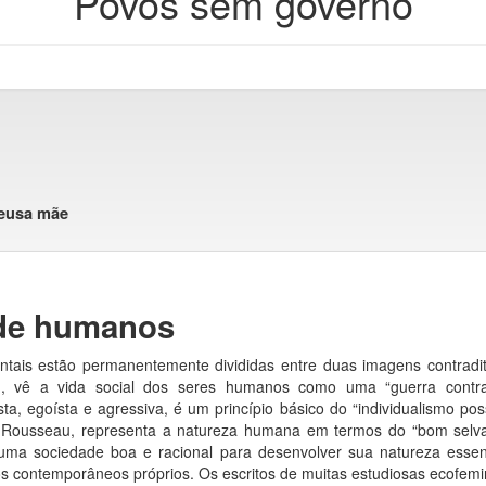
Povos sem governo
 deusa mãe
 de humanos
identais estão permanentemente divididas entre duas imagens contra
, vê a vida social dos seres humanos como uma “guerra contr
ta, egoísta e agressiva, é um princípio básico do “individualismo poss
 a Rousseau, representa a natureza humana em termos do “bom sel
s uma sociedade boa e racional para desenvolver sua natureza esse
os contemporâneos próprios. Os escritos de muitas estudiosas ecofemin