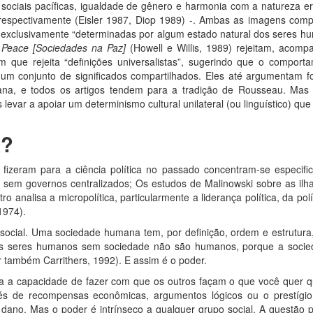
sociais pacíficas, igualdade de gênero e harmonia com a natureza 
 respectivamente (Eisler 1987, Diop 1989) -. Ambas as imagens compa
xclusivamente “determinadas por algum estado natural dos seres h
t Peace [Sociedades na Paz]
(Howell e Willis, 1989) rejeitam, acom
m que rejeita “definições universalistas”, sugerindo que o compor
um conjunto de significados compartilhados. Eles até argumentam f
na, e todos os artigos tendem para a tradição de Rousseau. Mas n
 levar a apoiar um determinismo cultural unilateral (ou linguístico) qu
a?
 fizeram para a ciência política no passado concentram-se especi
 sem governos centralizados; Os estudos de Malinowski sobre as ilh
o analisa a micropolítica, particularmente a liderança política, da polít
1974).
 social. Uma sociedade humana tem, por definição, ordem e estrut
. Os seres humanos sem sociedade não são humanos, porque a socie
r também Carrithers, 1992). E assim é o poder.
a a capacidade de fazer com que os outros façam o que você quer qu
vés de recompensas econômicas, argumentos lógicos ou o prestígio
 dano. Mas o poder é intrínseco a qualquer grupo social. A questão p