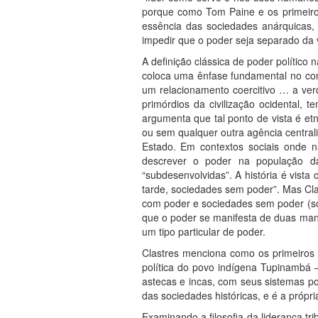
porque como Tom Paine e os primeiros
essência das sociedades anárquicas, s
impedir que o poder seja separado da v
A definição clássica de poder político 
coloca uma ênfase fundamental no con
um relacionamento coercitivo … a verd
primórdios da civilização ocidental, 
argumenta que tal ponto de vista é e
ou sem qualquer outra agência central
Estado. Em contextos sociais onde nã
descrever o poder na população da
“subdesenvolvidas”. A história é vist
tarde, sociedades sem poder”. Mas Cl
com poder e sociedades sem poder (so
que o poder se manifesta de duas maneir
um tipo particular de poder.
Clastres menciona como os primeiros
política do povo indígena Tupinambá 
astecas e incas, com seus sistemas pol
das sociedades históricas, e é a própri
Examinando a filosofia da liderança t