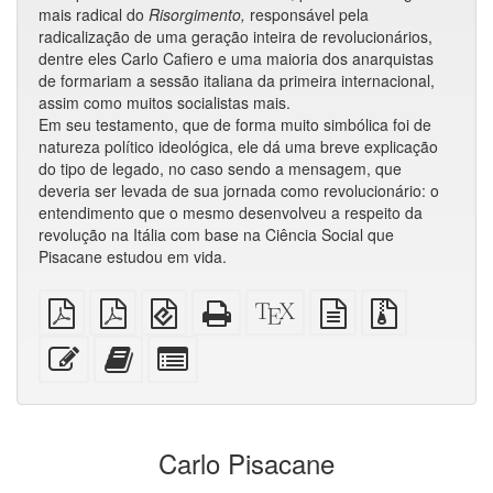
mais radical do
Risorgimento,
responsável pela
radicalização de uma geração inteira de revolucionários,
dentre eles Carlo Cafiero e uma maioria dos anarquistas
de formariam a sessão italiana da primeira internacional,
assim como muitos socialistas mais.
Em seu testamento, que de forma muito simbólica foi de
natureza político ideológica, ele dá uma breve explicação
do tipo de legado, no caso sendo a mensagem, que
deveria ser levada de sua jornada como revolucionário: o
entendimento que o mesmo desenvolveu a respeito da
revolução na Itália com base na Ciência Social que
Pisacane estudou em vida.
PDF
PDF
EPUB
HTML
Código-
fonte
Arquivos
simples
imposto
(para
puro
fonte
em
fonte
sobre
dispositivos
(para
XeLaTeX
texto
com
Editar
Adicionar
Selecionar
A4
móveis)
impressão)
puro
anexos
esse
este
algumas
texto
texto
partes
ao
para
construtor
o
Carlo Pisacane
de
bookbuilder
livros