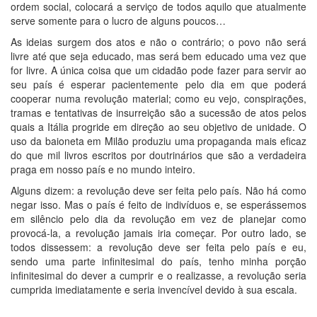
ordem social, colocará a serviço de todos aquilo que atualmente
serve somente para o lucro de alguns poucos…
As ideias surgem dos atos e não o contrário; o povo não será
livre até que seja educado, mas será bem educado uma vez que
for livre. A única coisa que um cidadão pode fazer para servir ao
seu país é esperar pacientemente pelo dia em que poderá
cooperar numa revolução material; como eu vejo, conspirações,
tramas e tentativas de insurreição são a sucessão de atos pelos
quais a Itália progride em direção ao seu objetivo de unidade. O
uso da baioneta em Milão produziu uma propaganda mais eficaz
do que mil livros escritos por doutrinários que são a verdadeira
praga em nosso país e no mundo inteiro.
Alguns dizem: a revolução deve ser feita pelo país. Não há como
negar isso. Mas o país é feito de indivíduos e, se esperássemos
em silêncio pelo dia da revolução em vez de planejar como
provocá-la, a revolução jamais iria começar. Por outro lado, se
todos dissessem: a revolução deve ser feita pelo país e eu,
sendo uma parte infinitesimal do país, tenho minha porção
infinitesimal do dever a cumprir e o realizasse, a revolução seria
cumprida imediatamente e seria invencível devido à sua escala.