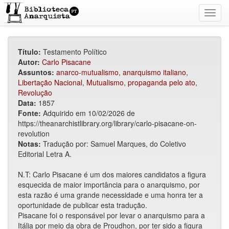
Toggl
navig
Título:
Testamento Político
Autor:
Carlo Pisacane
Assuntos:
anarco-mutualismo
,
anarquismo italiano
,
Libertação Nacional
,
Mutualismo
,
propaganda pelo ato
,
Revolução
Data:
1857
Fonte:
Adquirido em 10/02/2026 de
https://theanarchistlibrary.org/library/carlo-pisacane-on-
revolution
Notas:
Tradução por: Samuel Marques, do Coletivo
Editorial Letra A.
N.T: Carlo Pisacane é um dos maiores candidatos a figura
esquecida de maior importância para o anarquismo, por
esta razão é uma grande necessidade e uma honra ter a
oportunidade de publicar esta tradução.
Pisacane foi o responsável por levar o anarquismo para a
Itália por meio da obra de Proudhon, por ter sido a figura