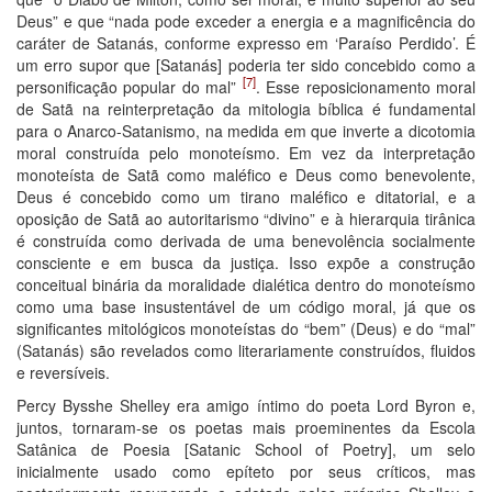
Deus” e que “nada pode exceder a energia e a magnificência do
caráter de Satanás, conforme expresso em ‘Paraíso Perdido’. É
um erro supor que [Satanás] poderia ter sido concebido como a
[7]
personificação popular do mal”
. Esse reposicionamento moral
de Satã na reinterpretação da mitologia bíblica é fundamental
para o Anarco-Satanismo, na medida em que inverte a dicotomia
moral construída pelo monoteísmo. Em vez da interpretação
monoteísta de Satã como maléfico e Deus como benevolente,
Deus é concebido como um tirano maléfico e ditatorial, e a
oposição de Satã ao autoritarismo “divino” e à hierarquia tirânica
é construída como derivada de uma benevolência socialmente
consciente e em busca da justiça. Isso expõe a construção
conceitual binária da moralidade dialética dentro do monoteísmo
como uma base insustentável de um código moral, já que os
significantes mitológicos monoteístas do “bem” (Deus) e do “mal”
(Satanás) são revelados como literariamente construídos, fluidos
e reversíveis.
Percy Bysshe Shelley era amigo íntimo do poeta Lord Byron e,
juntos, tornaram-se os poetas mais proeminentes da Escola
Satânica de Poesia [Satanic School of Poetry], um selo
inicialmente usado como epíteto por seus críticos, mas