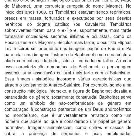
de Mahomet, uma corruptela europeia do nome Maomé). No
início dos anos 1300, os Templários estavam sendo reprimidos,
presos em massa, torturados e executados por seus desvios
heréticos do dogma católico (os Cavaleiros Templários
sobreviventes foram para o exílio e, supostamente, mais tarde
formaram sociedades secretas elitistas e ocultistas, como os
Rosacruzes e os Maçons). Séculos mais tarde, o ocultista Eliphas
Levi inspirou-se fortemente nas imagens pagãs de Fauno e Pã
para criar uma imagem ilustrada de Baphomet como uma criatura
alada com cabeça de bode, seios e um caduceu fálico. Ao criar
essa caracterização demoníaca de Baphomet, o personagem
assumiu uma associação cultural mais forte com o Satanismo.
Essa imagem simbólica incorpora várias características que
atraem o pensamento Anarco-Satânico. Por exemplo, sendo uma
construção mitológica intersexo, a figura de Baphomet desafia a
binariedade de gênero socialmente construída. Baphomet serve
como um símbolo de não-conformidade de gênero em
comparação à construção patriarcal de um Deus androcêntrico
no monoteísmo, que é universalmente retratado como um
homem que adere ao que é considerado um papel de gênero
normativo. Imagens animalescas, como chifres e cascos de
cabra, a presença de serpentes e asas emplumadas