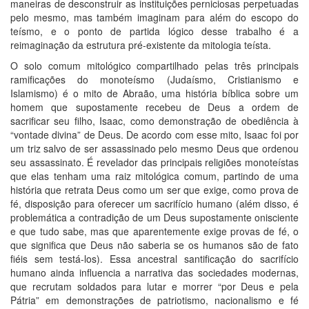
maneiras de desconstruir as instituições perniciosas perpetuadas
pelo mesmo, mas também imaginam para além do escopo do
teísmo, e o ponto de partida lógico desse trabalho é a
reimaginação da estrutura pré-existente da mitologia teísta.
O solo comum mitológico compartilhado pelas três principais
ramificações do monoteísmo (Judaísmo, Cristianismo e
Islamismo) é o mito de Abraão, uma história bíblica sobre um
homem que supostamente recebeu de Deus a ordem de
sacrificar seu filho, Isaac, como demonstração de obediência à
“vontade divina” de Deus. De acordo com esse mito, Isaac foi por
um triz salvo de ser assassinado pelo mesmo Deus que ordenou
seu assassinato. É revelador das principais religiões monoteístas
que elas tenham uma raiz mitológica comum, partindo de uma
história que retrata Deus como um ser que exige, como prova de
fé, disposição para oferecer um sacrifício humano (além disso, é
problemática a contradição de um Deus supostamente onisciente
e que tudo sabe, mas que aparentemente exige provas de fé, o
que significa que Deus não saberia se os humanos são de fato
fiéis sem testá-los). Essa ancestral santificação do sacrifício
humano ainda influencia a narrativa das sociedades modernas,
que recrutam soldados para lutar e morrer “por Deus e pela
Pátria” em demonstrações de patriotismo, nacionalismo e fé