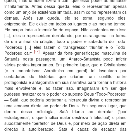
queda, mas também fizeram com que esse poder aumentasse
infinitamente. Antes dessa queda, eles o representam apenas
como um anjo de existência limitada, assim como representam os
demais. Após sua queda, ele se torna, segundo eles,
onipresente. Ele existe em todos os lugares e ao mesmo tempo.
Ele ocupa toda a imensidão do espaço. Não contentes com isso
[...], eles o representam derrotando, por estratagema, na forma
de um animal da criação, todo o poder e sabedoria do Todo-
Poderoso [...] eles fazem o transgressor triunfar e o Todo-
[14]
Poderoso cair"
. Apesar da forte generificação masculina de
Satanás nesta passagem, um Anarco-Satanista pode inferir
vários pontos importantes. Em primeiro lugar, que o Cristianismo
(e o monoteísmo Abraâmico em geral) foi inventado por
contadores de histórias que criaram um conflito entre
protagonista e antagonista em sua narrativa para tornar a história
mais envolvente e, ao fazer isso, imaginaram um ser que
pudesse rivalizar com o poder do suposto Deus “Todo-Poderoso”
— Satã, que poderia perturbar a hierarquia divina e representar
uma ameaça direta ao poder de Deus. Em segundo lugar, que
dentro dessa mitologia, Satã triunfa ao derrotar (“por
estratagema”, o que implica maior destreza intelectual) o plano
supostamente “perfeito” de Deus e, por meio de ação direta em
direção à autoliberação, Satã é capaz de escapar das