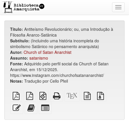
Toggl
navig
Título:
Antiteísmo Revolucionário; ou, uma Introdução à
Filosofia Anarco-Satânica
Subtítulo:
(Incluindo uma história incompleta do
simbolismo Satânico no pensamento anarquista)
Autor:
Church of Satan Anarchist
Assunto:
satanismo
Fonte:
Adquirido pelo perfil social da Church of Satan
Anarchist, em 15/12/2025.
https://www.instagram.com/churchofsatananarchist/
Notas:
Tradução por Cello Pfeil
PDF
PDF
EPUB
HTML
Código-
fonte
Arquivos
simples
imposto
(para
puro
fonte
em
fonte
sobre
dispositivos
(para
XeLaTeX
texto
com
Editar
Adicionar
Selecionar
A4
móveis)
impressão)
puro
anexos
esse
este
algumas
texto
texto
partes
ao
para
construtor
o