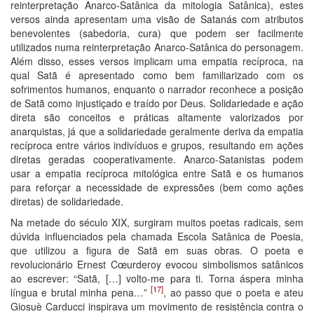
reinterpretação Anarco-Satânica da mitologia Satânica), estes
versos ainda apresentam uma visão de Satanás com atributos
benevolentes (sabedoria, cura) que podem ser facilmente
utilizados numa reinterpretação Anarco-Satânica do personagem.
Além disso, esses versos implicam uma empatia recíproca, na
qual Satã é apresentado como bem familiarizado com os
sofrimentos humanos, enquanto o narrador reconhece a posição
de Satã como injustiçado e traído por Deus. Solidariedade e ação
direta são conceitos e práticas altamente valorizados por
anarquistas, já que a solidariedade geralmente deriva da empatia
recíproca entre vários indivíduos e grupos, resultando em ações
diretas geradas cooperativamente. Anarco-Satanistas podem
usar a empatia recíproca mitológica entre Satã e os humanos
para reforçar a necessidade de expressões (bem como ações
diretas) de solidariedade.
Na metade do século XIX, surgiram muitos poetas radicais, sem
dúvida influenciados pela chamada Escola Satânica de Poesia,
que utilizou a figura de Satã em suas obras. O poeta e
revolucionário Ernest Cœurderoy evocou simbolismos satânicos
ao escrever: “Satã, […] volto-me para ti. Torna áspera minha
[17]
língua e brutal minha pena…”
, ao passo que o poeta e ateu
Giosuè Carducci inspirava um movimento de resistência contra o