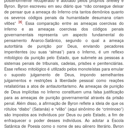
posteriormente recuperado e adotado pelos próprios Shelley e
Byron. Byron escreveu em seu diário que “não consegue deixar
de pensar que a ameaça do Inferno cria tantos demônios quanto
os severos códigos penais da humanidade desumana criam
[8]
vilões”
. Essa comparação entre as ameaças coercivas do
inferno e as ameaças coercivas dos códigos penais
governamentais representa um aspecto fundamental do
pensamento Anarco-Satânico, segundo o qual a ameaça
autoritária de punição por Deus, enviando pecadores
impenitentes (ou suas “almas”) para o Inferno, é um reflexo
mitológico da punição pelo Estado, que submete as pessoas a
sistemas penais de tribunais, cadeias, prisões e penitenciárias.
Esse reflexo mitológico é utilizado pelos monoteístas para emular
o suposto julgamento de Deus, impondo semelhantes
julgamentos e restrições à liberdade pessoal como reações
retaliatórias a atos de antiautoritarismo. As ameaças de punição
de Deus implícitas no Inferno constituem uma falsa justificação
para as ameaças de punição governamental através da prisão
penal. Além disso, a afirmação de Byron reflete a ideia de que os
rótulos “diabo” (Satanás) e “vilão” (aqui sinônimo de “criminoso”)
são impostos aos indivíduos por Deus ou pelo Estado, a fim de
enfraquecer o poder desses indivíduos. Ao adotar a Escola
Satânica de Poesia como o nome de seu gênero literário, Byron