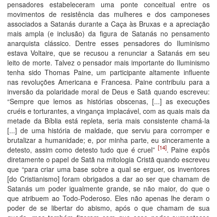
pensadores estabeleceram uma ponte conceitual entre os
movimentos de resistência das mulheres e dos camponeses
associados a Satanás durante a Caça às Bruxas e a apreciação
mais ampla (e inclusão) da figura de Satanás no pensamento
anarquista clássico. Dentre esses pensadores do Iluminismo
estava Voltaire, que se recusou a renunciar a Satanás em seu
leito de morte. Talvez o pensador mais importante do Iluminismo
tenha sido Thomas Paine, um participante altamente influente
nas revoluções Americana e Francesa. Paine contribuiu para a
inversão da polaridade moral de Deus e Satã quando escreveu:
“Sempre que lemos as histórias obscenas, [...] as execuções
cruéis e torturantes, a vingança implacável, com as quais mais da
metade da Bíblia está repleta, seria mais consistente chamá-la
[...] de uma história de maldade, que serviu para corromper e
brutalizar a humanidade; e, por minha parte, eu sinceramente a
[14]
detesto, assim como detesto tudo que é cruel”
. Paine expôs
diretamente o papel de Satã na mitologia Cristã quando escreveu
que “para criar uma base sobre a qual se erguer, os inventores
[do Cristianismo] foram obrigados a dar ao ser que chamam de
Satanás um poder igualmente grande, se não maior, do que o
que atribuem ao Todo-Poderoso. Eles não apenas lhe deram o
poder de se libertar do abismo, após o que chamam de sua