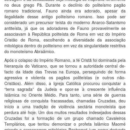
no deus grego Pã. Durante o declínio do politeísmo pagão
romano tradicional, Fauno ainda era adorado, apesar da
ilegalidade desse antigo politeísmo romano. Isso pode ser
considerado um precursor teísta do moderno Anarco-Satanismo
antiteísta, já que os adoradores de Fauno provavelmente se
associavam à República politeísta de Roma em vez do Império
Cristão de Roma, escolhendo a diversidade da associação
mitológica dentro do politeísmo em vez da singularidade restritiva
do monoteísmo Abraâmico.
Após o colapso do Império Romano, a fé Cristã foi dominada pela
hierarquia do Vaticano, que se tornou a autoridade central de-
facto da Idade das Trevas na Europa, perseguindo de forma
agressiva e violenta os pagãos politeístas (e outros não-
Cristãos). Além disso, a Igreja Católica procurou conquistar a
“terra sagrada” da Judeia e opor-se à crescente influência
Islâmica no Oriente Médio. Para tanto, uma série de guerras
religiosas de conquista fracassadas, chamadas Cruzadas, deu
início a uma tradição de violência sectária monoteísta que
perdura até hoje. Um dos muitos resultados indesejados dessas
Cruzadas foi a formação de um grupo chamado Cavaleiros
Templários, que tentou demonizar o profeta Islâmico Maomé
criando o personagem mitológico Baphomet (um nome derivado