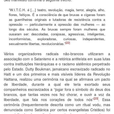
“W.I.T.C.H. é […] teatro, revolução, magia, terror, alegria, alho,
flores, feitiços. É a consciência de que bruxas e ciganas foram
as guerrilheiras originais e lutadoras de resistência contra a
opressão — particularmente a opressão das mulheres — ao
longo dos séculos. As bruxas sempre foram mulheres que
ousaram ser: descoladas, corajosas, agressivas, inteligentes,
inconformistas, exploradoras, curiosas, independentes,
[22]
sexualmente libertas, revolucionárias.”
Vários organizadores radicais não-brancos utilizaram a
associação com o Satanismo e a retórica antiteísta em suas lutas
contra instituições hierárquicas e o racismo sistêmico perpetrado
pelo Estado. Dutty Boukman, jamaicano escravizado radicado no
Haiti e um dos primeiros e mais visíveis líderes da Revolução
Haitiana, realizou uma cerimônia na qual se afirmava um pacto
de liberdade, durante a qual ele teria exortado seus
companheiros escravizados a “jogar fora o símbolo do deus dos
brancos, que tantas vezes nos fez chorar, e ouvir a voz da
[23]
liberdade, que fala nos corações de todos nós”
. Essa
cerimônia (frequentemente descrita como um ritual vodu, mas
denunciada como Satânica por certos evangelistas Cristãos) foi