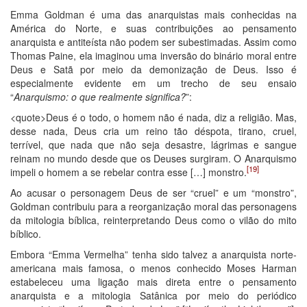
Emma Goldman é uma das anarquistas mais conhecidas na
América do Norte, e suas contribuições ao pensamento
anarquista e antiteísta não podem ser subestimadas. Assim como
Thomas Paine, ela imaginou uma inversão do binário moral entre
Deus e Satã por meio da demonização de Deus. Isso é
especialmente evidente em um trecho de seu ensaio
“
Anarquismo: o que realmente significa?
”:
<quote>Deus é o todo, o homem não é nada, diz a religião. Mas,
desse nada, Deus cria um reino tão déspota, tirano, cruel,
terrível, que nada que não seja desastre, lágrimas e sangue
reinam no mundo desde que os Deuses surgiram. O Anarquismo
[19]
impeli o homem a se rebelar contra esse […] monstro.
Ao acusar o personagem Deus de ser “cruel” e um “monstro”,
Goldman contribuiu para a reorganização moral das personagens
da mitologia bíblica, reinterpretando Deus como o vilão do mito
bíblico.
Embora “Emma Vermelha” tenha sido talvez a anarquista norte-
americana mais famosa, o menos conhecido Moses Harman
estabeleceu uma ligação mais direta entre o pensamento
anarquista e a mitologia Satânica por meio do periódico