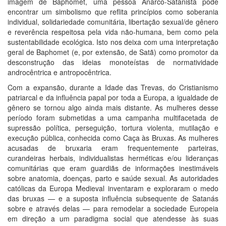
imagem de Baphomet, uma pessoa Anarco-Satanista pode
encontrar um simbolismo que reflita princípios como soberania
individual, solidariedade comunitária, libertação sexual/de gênero
e reverência respeitosa pela vida não-humana, bem como pela
sustentabilidade ecológica. Isto nos deixa com uma interpretação
geral de Baphomet (e, por extensão, de Satã) como promotor da
desconstrução das ideias monoteístas de normatividade
androcêntrica e antropocêntrica.
Com a expansão, durante a Idade das Trevas, do Cristianismo
patriarcal e da influência papal por toda a Europa, a igualdade de
gênero se tornou algo ainda mais distante. As mulheres desse
período foram submetidas a uma campanha multifacetada de
supressão política, perseguição, tortura violenta, mutilação e
execução pública, conhecida como Caça às Bruxas. As mulheres
acusadas de bruxaria eram frequentemente parteiras,
curandeiras herbais, individualistas herméticas e/ou lideranças
comunitárias que eram guardiãs de informações inestimáveis
sobre anatomia, doenças, parto e saúde sexual. As autoridades
católicas da Europa Medieval inventaram e exploraram o medo
das bruxas — e a suposta influência subsequente de Satanás
sobre e através delas — para remodelar a sociedade Europeia
em direção a um paradigma social que atendesse às suas