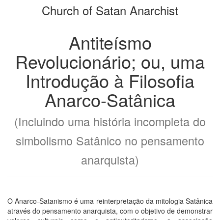
Church of Satan Anarchist
de
bookbuilder
livros
Antiteísmo
Revolucionário; ou, uma
Introdução à Filosofia
Anarco-Satânica
(Incluindo uma história incompleta do
simbolismo Satânico no pensamento
anarquista)
O Anarco-Satanismo é uma reinterpretação da mitologia Satânica
através do pensamento anarquista, com o objetivo de demonstrar