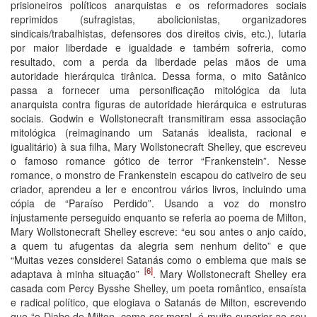
prisioneiros políticos anarquistas e os reformadores sociais
reprimidos (sufragistas, abolicionistas, organizadores
sindicais/trabalhistas, defensores dos direitos civis, etc.), lutaria
por maior liberdade e igualdade e também sofreria, como
resultado, com a perda da liberdade pelas mãos de uma
autoridade hierárquica tirânica. Dessa forma, o mito Satânico
passa a fornecer uma personificação mitológica da luta
anarquista contra figuras de autoridade hierárquica e estruturas
sociais. Godwin e Wollstonecraft transmitiram essa associação
mitológica (reimaginando um Satanás idealista, racional e
igualitário) à sua filha, Mary Wollstonecraft Shelley, que escreveu
o famoso romance gótico de terror “Frankenstein”. Nesse
romance, o monstro de Frankenstein escapou do cativeiro de seu
criador, aprendeu a ler e encontrou vários livros, incluindo uma
cópia de “Paraíso Perdido”. Usando a voz do monstro
injustamente perseguido enquanto se referia ao poema de Milton,
Mary Wollstonecraft Shelley escreve: “eu sou antes o anjo caído,
a quem tu afugentas da alegria sem nenhum delito” e que
“Muitas vezes considerei Satanás como o emblema que mais se
[6]
adaptava à minha situação”
. Mary Wollstonecraft Shelley era
casada com Percy Bysshe Shelley, um poeta romântico, ensaísta
e radical político, que elogiava o Satanás de Milton, escrevendo
que “o Diabo de Milton, como ser moral, é muito superior ao seu