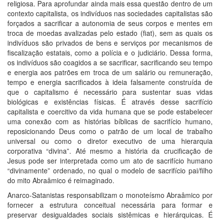
religiosa. Para aprofundar ainda mais essa questão dentro de um
contexto capitalista, os indivíduos nas sociedades capitalistas são
forçados a sacrificar a autonomia de seus corpos e mentes em
troca de moedas avalizadas pelo estado (fiat), sem as quais os
indivíduos são privados de bens e serviços por mecanismos de
fiscalização estatais, como a polícia e o judiciário. Dessa forma,
os indivíduos são coagidos a se sacrificar, sacrificando seu tempo
e energia aos patrões em troca de um salário ou remuneração,
tempo e energia sacrificados à ideia falsamente construída de
que o capitalismo é necessário para sustentar suas vidas
biológicas e existências físicas. É através desse sacrifício
capitalista e coercitivo da vida humana que se pode estabelecer
uma conexão com as histórias bíblicas de sacrifício humano,
reposicionando Deus como o patrão de um local de trabalho
universal ou como o diretor executivo de uma hierarquia
corporativa “divina”. Até mesmo a história da crucificação de
Jesus pode ser interpretada como um ato de sacrifício humano
“divinamente” ordenado, no qual o modelo de sacrifício pai/filho
do mito Abraâmico é reimaginado.
Anarco-Satanistas responsabilizam o monoteísmo Abraâmico por
fornecer a estrutura conceitual necessária para formar e
preservar desigualdades sociais sistêmicas e hierárquicas. É