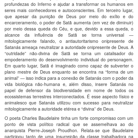
profundezas do Inferno e ajudar a transformar os humanos em
seres mais conhecedores e autoconscientes. Em terceiro lugar,
que apesar da punição de Deus por meio do exílio e do
encarceramento, o poder de Satã aumenta (em vez de diminuir)
por meio dessa queda do Céu, e que, devido a essa queda, o
alcance da influência de Satã se torna universal —
mitologicamente falando, o antiautoritarismo onipresente de
Satanás ameaça neutralizar a autoridade onipresente de Deus. A
“outridade” não-divina de Satã se torna um catalisador do
empoderamento do desenvolvimento individual do personagem.
Em quarto lugar, Satã é imaginado como capaz de subverter o
plano mestre de Deus enquanto se encontra na “forma de um
animal” — isso indica para a conexão de Satanás com o poder da
vida biológica não-humana e, além disso, insere Satanás no
papel de defensor da biodiversidade em nome de todos os
ecossistemas terrestres interconectados. É esse aspecto físico e
animalesco que Satanás utilizou com sucesso para neutralizar
mitologicamente a autoridade etérea e “divina” de Deus.
O poeta Charles Baudelaire tinha um forte compromisso com um
ponto de vista político radical que se assemelhava ao do
anarquista Pierre-Joseph Proudhon. Relata-se que Baudelaire
participou tanto de uma insurreição da classe trabalhadora na