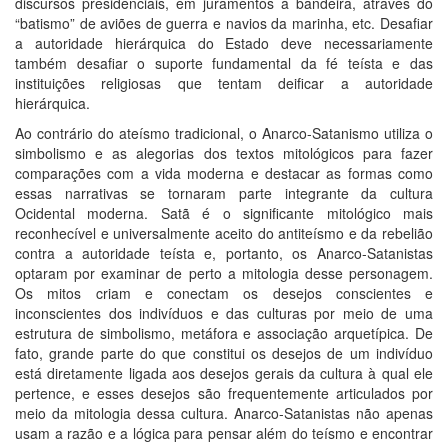
discursos presidenciais, em juramentos à bandeira, através do
“batismo” de aviões de guerra e navios da marinha, etc. Desafiar
a autoridade hierárquica do Estado deve necessariamente
também desafiar o suporte fundamental da fé teísta e das
instituições religiosas que tentam deificar a autoridade
hierárquica.
Ao contrário do ateísmo tradicional, o Anarco-Satanismo utiliza o
simbolismo e as alegorias dos textos mitológicos para fazer
comparações com a vida moderna e destacar as formas como
essas narrativas se tornaram parte integrante da cultura
Ocidental moderna. Satã é o significante mitológico mais
reconhecível e universalmente aceito do antiteísmo e da rebelião
contra a autoridade teísta e, portanto, os Anarco-Satanistas
optaram por examinar de perto a mitologia desse personagem.
Os mitos criam e conectam os desejos conscientes e
inconscientes dos indivíduos e das culturas por meio de uma
estrutura de simbolismo, metáfora e associação arquetípica. De
fato, grande parte do que constitui os desejos de um indivíduo
está diretamente ligada aos desejos gerais da cultura à qual ele
pertence, e esses desejos são frequentemente articulados por
meio da mitologia dessa cultura. Anarco-Satanistas não apenas
usam a razão e a lógica para pensar além do teísmo e encontrar