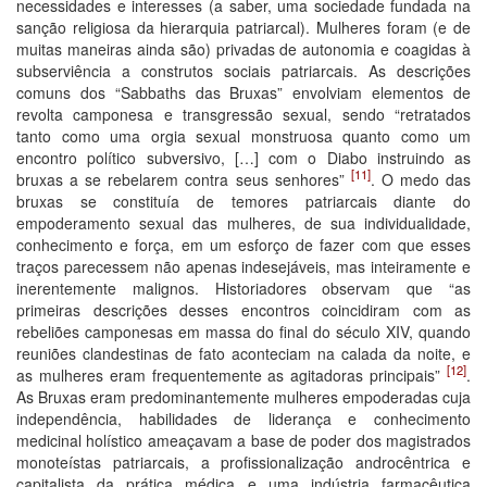
necessidades e interesses (a saber, uma sociedade fundada na
sanção religiosa da hierarquia patriarcal). Mulheres foram (e de
muitas maneiras ainda são) privadas de autonomia e coagidas à
subserviência a construtos sociais patriarcais. As descrições
comuns dos “Sabbaths das Bruxas” envolviam elementos de
revolta camponesa e transgressão sexual, sendo “retratados
tanto como uma orgia sexual monstruosa quanto como um
encontro político subversivo, […] com o Diabo instruindo as
[11]
bruxas a se rebelarem contra seus senhores”
. O medo das
bruxas se constituía de temores patriarcais diante do
empoderamento sexual das mulheres, de sua individualidade,
conhecimento e força, em um esforço de fazer com que esses
traços parecessem não apenas indesejáveis, mas inteiramente e
inerentemente malignos. Historiadores observam que “as
primeiras descrições desses encontros coincidiram com as
rebeliões camponesas em massa do final do século XIV, quando
reuniões clandestinas de fato aconteciam na calada da noite, e
[12]
as mulheres eram frequentemente as agitadoras principais”
.
As Bruxas eram predominantemente mulheres empoderadas cuja
independência, habilidades de liderança e conhecimento
medicinal holístico ameaçavam a base de poder dos magistrados
monoteístas patriarcais, a profissionalização androcêntrica e
capitalista da prática médica e uma indústria farmacêutica