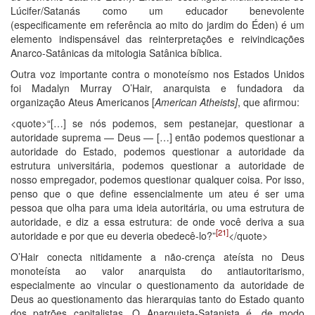
Lúcifer/Satanás como um educador benevolente
(especificamente em referência ao mito do jardim do Éden) é um
elemento indispensável das reinterpretações e reivindicações
Anarco-Satânicas da mitologia Satânica bíblica.
Outra voz importante contra o monoteísmo nos Estados Unidos
foi Madalyn Murray O’Hair, anarquista e fundadora da
organização Ateus Americanos [
American Atheists
]
, que afirmou:
<quote>“[…] se nós podemos, sem pestanejar, questionar a
autoridade suprema — Deus — […] então podemos questionar a
autoridade do Estado, podemos questionar a autoridade da
estrutura universitária, podemos questionar a autoridade de
nosso empregador, podemos questionar qualquer coisa. Por isso,
penso que o que define essencialmente um ateu é ser uma
pessoa que olha para uma ideia autoritária, ou uma estrutura de
autoridade, e diz a essa estrutura: de onde você deriva a sua
[21]
autoridade e por que eu deveria obedecê-lo?”
</quote>
O’Hair conecta nitidamente a não-crença ateísta no Deus
monoteísta ao valor anarquista do antiautoritarismo,
especialmente ao vincular o questionamento da autoridade de
Deus ao questionamento das hierarquias tanto do Estado quanto
dos patrões capitalistas. O Anarquista-Satanista é, de modo