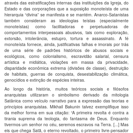
através das estratificações internas das instituições da Igreja, do
Estado e das corporações que a suposição monoteísta de uma
hierarquia “divina” se manifesta e se mantém. Anarco-Satanistas
também consideram as ideologias teístas (especialmente
monoteístas) como facilitadoras e perpetuadoras de
comportamentos interpessoais abusivos, tais como exploração,
extorsão, intolerância, estupro, tortura e assassinato. A fé
monoteísta fornece, ainda, justificativas falhas e imorais por trás
de uma série de padrões históricos de abusos sociais e
ecológicos, como colonialismo, escravidão salarial, censura
artística e midiática, violações em massa da privacidade,
disparidade econômica extrema (divisões de classe), destruição
de habitats, guerras de conquista, desestabilização climática,
genocídios e extinção de espécies inteiras.
Ao longo da história, muitos teóricos sociais e filósofos
anarquistas utilizaram o simbolismo derivado da mitologia
Satânica como veículo narrativo para a expressão das teorias e
princípios anarquistas. Mikhail Bakunin talvez exemplifique isso
da melhor forma em sua citação: “A primeira revolta é contra a
tirania suprema da teologia, do fantasma de Deus. Enquanto
tivermos um senhor no céu, seremos escravos na Terra. [...] Mas
eis que chega Satã, o eterno revoltado, o primeiro livre-pensador