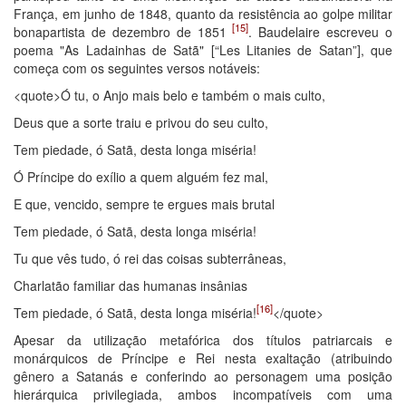
França, em junho de 1848, quanto da resistência ao golpe militar
[15]
bonapartista de dezembro de 1851
. Baudelaire escreveu o
poema "As Ladainhas de Satã" [“Les Litanies de Satan”], que
começa com os seguintes versos notáveis:
<quote>Ó tu, o Anjo mais belo e também o mais culto,
Deus que a sorte traiu e privou do seu culto,
Tem piedade, ó Satã, desta longa miséria!
Ó Príncipe do exílio a quem alguém fez mal,
E que, vencido, sempre te ergues mais brutal
Tem piedade, ó Satã, desta longa miséria!
Tu que vês tudo, ó rei das coisas subterrâneas,
Charlatão familiar das humanas insânias
[16]
Tem piedade, ó Satã, desta longa miséria!
</quote>
Apesar da utilização metafórica dos títulos patriarcais e
monárquicos de Príncipe e Rei nesta exaltação (atribuindo
gênero a Satanás e conferindo ao personagem uma posição
hierárquica privilegiada, ambos incompatíveis com uma