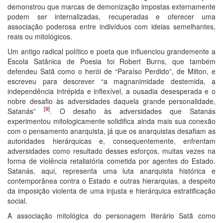
demonstrou que marcas de demonização impostas externamente
podem ser internalizadas, recuperadas e oferecer uma
associação poderosa entre indivíduos com ideias semelhantes,
reais ou mitológicos.
Um antigo radical político e poeta que influenciou grandemente a
Escola Satânica de Poesia foi Robert Burns, que também
defendeu Satã como o herói de “Paraíso Perdido”, de Milton, e
escreveu para descrever “a magnanimidade destemida, a
independência intrépida e inflexível, a ousadia desesperada e o
nobre desafio às adversidades daquela grande personalidade,
[9]
Satanás”
. O desafio às adversidades que Satanás
experimentou mitologicamente solidifica ainda mais sua conexão
com o pensamento anarquista, já que os anarquistas desafiam as
autoridades hierárquicas e, consequentemente, enfrentam
adversidades como resultado desses esforços, muitas vezes na
forma de violência retaliatória cometida por agentes do Estado.
Satanás, aqui, representa uma luta anarquista histórica e
contemporânea contra o Estado e outras hierarquias, a despeito
da imposição violenta de uma injusta e hierárquica estratificação
social.
A associação mitológica do personagem literário Satã como