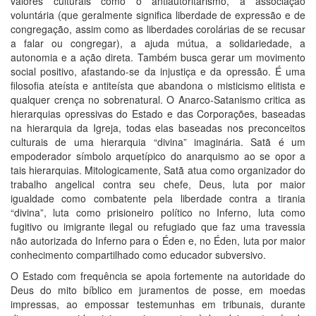
valores culturais como o antiautoritarismo, a associação
voluntária (que geralmente significa liberdade de expressão e de
congregação, assim como as liberdades corolárias de se recusar
a falar ou congregar), a ajuda mútua, a solidariedade, a
autonomia e a ação direta. Também busca gerar um movimento
social positivo, afastando-se da injustiça e da opressão. É uma
filosofia ateísta e antiteísta que abandona o misticismo elitista e
qualquer crença no sobrenatural. O Anarco-Satanismo critica as
hierarquias opressivas do Estado e das Corporações, baseadas
na hierarquia da Igreja, todas elas baseadas nos preconceitos
culturais de uma hierarquia “divina” imaginária. Satã é um
empoderador símbolo arquetípico do anarquismo ao se opor a
tais hierarquias. Mitologicamente, Satã atua como organizador do
trabalho angelical contra seu chefe, Deus, luta por maior
igualdade como combatente pela liberdade contra a tirania
“divina”, luta como prisioneiro político no Inferno, luta como
fugitivo ou imigrante ilegal ou refugiado que faz uma travessia
não autorizada do Inferno para o Éden e, no Éden, luta por maior
conhecimento compartilhado como educador subversivo.
O Estado com frequência se apoia fortemente na autoridade do
Deus do mito bíblico em juramentos de posse, em moedas
impressas, ao empossar testemunhas em tribunais, durante