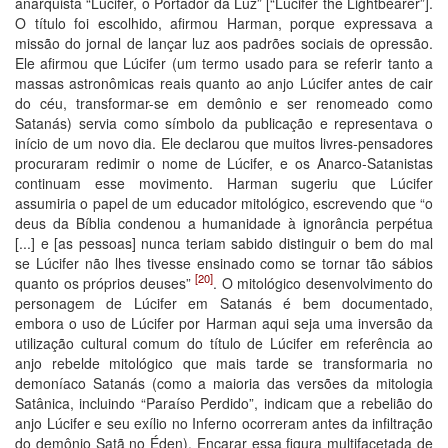
anarquista “Lucifer, o Portador da Luz” [“Lucifer the Lightbearer”].
O título foi escolhido, afirmou Harman, porque expressava a
missão do jornal de lançar luz aos padrões sociais de opressão.
Ele afirmou que Lúcifer (um termo usado para se referir tanto a
massas astronômicas reais quanto ao anjo Lúcifer antes de cair
do céu, transformar-se em demônio e ser renomeado como
Satanás) servia como símbolo da publicação e representava o
início de um novo dia. Ele declarou que muitos livres-pensadores
procuraram redimir o nome de Lúcifer, e os Anarco-Satanistas
continuam esse movimento. Harman sugeriu que Lúcifer
assumiria o papel de um educador mitológico, escrevendo que “o
deus da Bíblia condenou a humanidade à ignorância perpétua
[...] e [as pessoas] nunca teriam sabido distinguir o bem do mal
se Lúcifer não lhes tivesse ensinado como se tornar tão sábios
[20]
quanto os próprios deuses”
. O mitológico desenvolvimento do
personagem de Lúcifer em Satanás é bem documentado,
embora o uso de Lúcifer por Harman aqui seja uma inversão da
utilização cultural comum do título de Lúcifer em referência ao
anjo rebelde mitológico que mais tarde se transformaria no
demoníaco Satanás (como a maioria das versões da mitologia
Satânica, incluindo “Paraíso Perdido”, indicam que a rebelião do
anjo Lúcifer e seu exílio no Inferno ocorreram antes da infiltração
do demônio Satã no Éden). Encarar essa figura multifacetada de