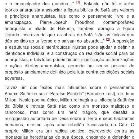
[1]
e o emancipador dos mundos…”
. Bakunin não foi o único
teórico anarquista a associar a figura bíblica de Satã aos valores
e princípios anarquistas, tais como o pensamento livre e a
emancipação. Pierre-Joseph Proudhon, contemporâneo
anarquista e aliado de Bakunin, também abraçou a figura
literária, escrevendo que as obras de Satã “são as únicas que
[2]
dão sentido ao universo e o salvam do absurdo...”
. A oposição
a estruturas sociais hierárquicas injustas pode ajudar a definir a
identidade individual e a construção da realidade social para os
anarquistas, e tais lutas podem imbuir significação às teorizações
e ações diretas anarquistas, gerando um senso pessoal de
propósito amplamente definido pela luta contra condições sociais
adversas.
Talvez um dos textos mais influentes sobre o pensamento
Anarco-Satânico seja “Paraíso Perdido” [Paradise Lost], de John
Milton. Neste poema épico, Milton reimagina a mitologia Satânica
da Bíblia e retrata Satã não como um monstro malicioso e
rancoroso, mas como um herói trágico, que desafia a
microgestão autoritária de Deus sobre a Terra e seus habitantes
humanos, mesmo após uma rebelião fracassada no Céu. O
próprio Milton era um radical político, escrevendo contra as
monarquias hereditárias de sua época, chegando a defender o