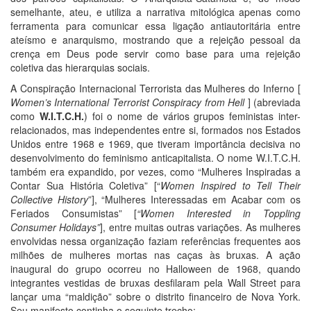
semelhante, ateu, e utiliza a narrativa mitológica apenas como
ferramenta para comunicar essa ligação antiautoritária entre
ateísmo e anarquismo, mostrando que a rejeição pessoal da
crença em Deus pode servir como base para uma rejeição
coletiva das hierarquias sociais.
A Conspiração Internacional Terrorista das Mulheres do Inferno [
Women’s International Terrorist Conspiracy from Hell
] (abreviada
como
W.I.T.C.H.
) foi o nome de vários grupos feministas inter-
relacionados, mas independentes entre si, formados nos Estados
Unidos entre 1968 e 1969, que tiveram importância decisiva no
desenvolvimento do feminismo anticapitalista. O nome W.I.T.C.H.
também era expandido, por vezes, como “Mulheres Inspiradas a
Contar Sua História Coletiva” [“
Women Inspired to Tell Their
Collective History
”], “Mulheres Interessadas em Acabar com os
Feriados Consumistas” [
“Women Interested in Toppling
Consumer Holidays”
], entre muitas outras variações. As mulheres
envolvidas nessa organização faziam referências frequentes aos
milhões de mulheres mortas nas caças às bruxas. A ação
inaugural do grupo ocorreu no Halloween de 1968, quando
integrantes vestidas de bruxas desfilaram pela Wall Street para
lançar uma “maldição” sobre o distrito financeiro de Nova York.
Seu manifesto continha o seguinte trecho: