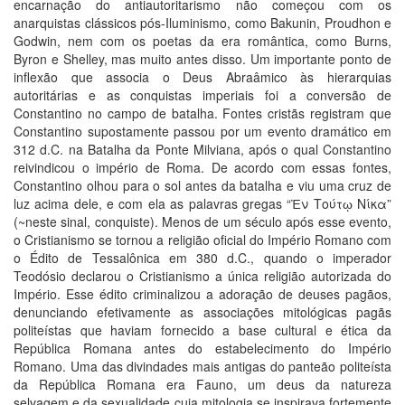
encarnação do antiautoritarismo não começou com os
anarquistas clássicos pós-Iluminismo, como Bakunin, Proudhon e
Godwin, nem com os poetas da era romântica, como Burns,
Byron e Shelley, mas muito antes disso. Um importante ponto de
inflexão que associa o Deus Abraâmico às hierarquias
autoritárias e as conquistas imperiais foi a conversão de
Constantino no campo de batalha. Fontes cristãs registram que
Constantino supostamente passou por um evento dramático em
312 d.C. na Batalha da Ponte Milviana, após o qual Constantino
reivindicou o império de Roma. De acordo com essas fontes,
Constantino olhou para o sol antes da batalha e viu uma cruz de
luz acima dele, e com ela as palavras gregas “Ἐν Τούτῳ Νίκα”
(~neste sinal, conquiste). Menos de um século após esse evento,
o Cristianismo se tornou a religião oficial do Império Romano com
o Édito de Tessalônica em 380 d.C., quando o imperador
Teodósio declarou o Cristianismo a única religião autorizada do
Império. Esse édito criminalizou a adoração de deuses pagãos,
denunciando efetivamente as associações mitológicas pagãs
politeístas que haviam fornecido a base cultural e ética da
República Romana antes do estabelecimento do Império
Romano. Uma das divindades mais antigas do panteão politeísta
da República Romana era Fauno, um deus da natureza
selvagem e da sexualidade cuja mitologia se inspirava fortemente