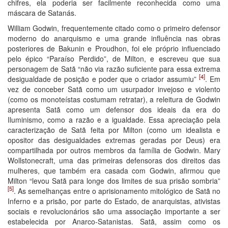
chifres, ela poderia ser facilmente reconhecida como uma
máscara de Satanás.
William Godwin, frequentemente citado como o primeiro defensor
moderno do anarquismo e uma grande influência nas obras
posteriores de Bakunin e Proudhon, foi ele próprio influenciado
pelo épico “Paraíso Perdido”, de Milton, e escreveu que sua
personagem de Satã “não via razão suficiente para essa extrema
[4]
desigualdade de posição e poder que o criador assumiu”
. Em
vez de conceber Satã como um usurpador invejoso e violento
(como os monoteístas costumam retratar), a releitura de Godwin
apresenta Satã como um defensor dos ideais da era do
Iluminismo, como a razão e a igualdade. Essa apreciação pela
caracterização de Satã feita por Milton (como um idealista e
opositor das desigualdades extremas geradas por Deus) era
compartilhada por outros membros da família de Godwin. Mary
Wollstonecraft, uma das primeiras defensoras dos direitos das
mulheres, que também era casada com Godwin, afirmou que
Milton “levou Satã para longe dos limites de sua prisão sombria”
[5]
. As semelhanças entre o aprisionamento mitológico de Satã no
Inferno e a prisão, por parte do Estado, de anarquistas, ativistas
sociais e revolucionários são uma associação importante a ser
estabelecida por Anarco-Satanistas. Satã, assim como os