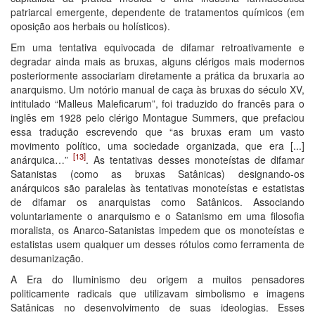
patriarcal emergente, dependente de tratamentos químicos (em
oposição aos herbais ou holísticos).
Em uma tentativa equivocada de difamar retroativamente e
degradar ainda mais as bruxas, alguns clérigos mais modernos
posteriormente associariam diretamente a prática da bruxaria ao
anarquismo. Um notório manual de caça às bruxas do século XV,
intitulado “Malleus Maleficarum”, foi traduzido do francês para o
inglês em 1928 pelo clérigo Montague Summers, que prefaciou
essa tradução escrevendo que “as bruxas eram um vasto
movimento político, uma sociedade organizada, que era [...]
[13]
anárquica…”
. As tentativas desses monoteístas de difamar
Satanistas (como as bruxas Satânicas) designando-os
anárquicos são paralelas às tentativas monoteístas e estatistas
de difamar os anarquistas como Satânicos. Associando
voluntariamente o anarquismo e o Satanismo em uma filosofia
moralista, os Anarco-Satanistas impedem que os monoteístas e
estatistas usem qualquer um desses rótulos como ferramenta de
desumanização.
A Era do Iluminismo deu origem a muitos pensadores
politicamente radicais que utilizavam simbolismo e imagens
Satânicas no desenvolvimento de suas ideologias. Esses