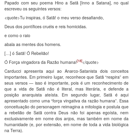
Papado com seu poema Hino a Satã [Inno a Satana], no qual
escreveu os seguintes versos:
<quote>Tu inspiras, ó Satã! o meu verso desafiando,
Deus dos pontífices cruéis e reis homicidas.
e como o raio
abala as mentes dos homens.
[…] ó Satã! Ó Rebelião!
[18]
Ó Força vingadora da Razão humana!
</quote>
Carducci apresenta aqui ao Anarco-Satanista dois conceitos
importantes. Em primeiro lugar, reconhece que Satã “respira” em
seus versos — isso é importante, pois é um reconhecimento de
que a vida de Satã não é literal, mas literária, e defende a
posição anarquista ateísta. Em segundo lugar, Satã é aqui
apresentado como uma “força vingativa da razão humana”. Essa
conceituação do personagem reimagina a mitologia e postula que
a rebelião de Satã contra Deus não foi apenas egoísta, nem
exclusivamente em nome dos anjos, mas também em nome da
humanidade (e, por extensão, em nome de toda a vida biológica
na Terra).