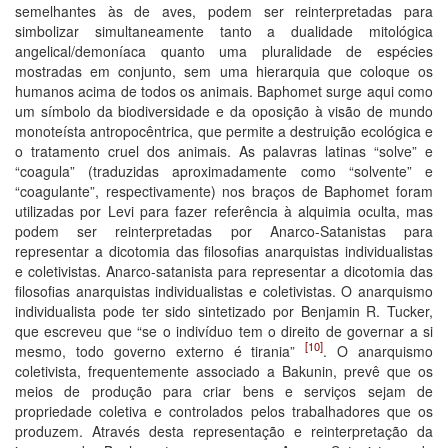
semelhantes às de aves, podem ser reinterpretadas para
simbolizar simultaneamente tanto a dualidade mitológica
angelical/demoníaca quanto uma pluralidade de espécies
mostradas em conjunto, sem uma hierarquia que coloque os
humanos acima de todos os animais. Baphomet surge aqui como
um símbolo da biodiversidade e da oposição à visão de mundo
monoteísta antropocêntrica, que permite a destruição ecológica e
o tratamento cruel dos animais. As palavras latinas “solve” e
“coagula” (traduzidas aproximadamente como “solvente” e
“coagulante”, respectivamente) nos braços de Baphomet foram
utilizadas por Levi para fazer referência à alquimia oculta, mas
podem ser reinterpretadas por Anarco-Satanistas para
representar a dicotomia das filosofias anarquistas individualistas
e coletivistas. Anarco-satanista para representar a dicotomia das
filosofias anarquistas individualistas e coletivistas. O anarquismo
individualista pode ter sido sintetizado por Benjamin R. Tucker,
que escreveu que “se o indivíduo tem o direito de governar a si
[10]
mesmo, todo governo externo é tirania”
. O anarquismo
coletivista, frequentemente associado a Bakunin, prevê que os
meios de produção para criar bens e serviços sejam de
propriedade coletiva e controlados pelos trabalhadores que os
produzem. Através desta representação e reinterpretação da