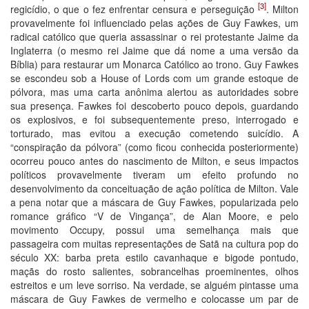
[3]
regicídio, o que o fez enfrentar censura e perseguição
. Milton
provavelmente foi influenciado pelas ações de Guy Fawkes, um
radical católico que queria assassinar o rei protestante Jaime da
Inglaterra (o mesmo rei Jaime que dá nome a uma versão da
Bíblia) para restaurar um Monarca Católico ao trono. Guy Fawkes
se escondeu sob a House of Lords com um grande estoque de
pólvora, mas uma carta anônima alertou as autoridades sobre
sua presença. Fawkes foi descoberto pouco depois, guardando
os explosivos, e foi subsequentemente preso, interrogado e
torturado, mas evitou a execução cometendo suicídio. A
“conspiração da pólvora” (como ficou conhecida posteriormente)
ocorreu pouco antes do nascimento de Milton, e seus impactos
políticos provavelmente tiveram um efeito profundo no
desenvolvimento da conceituação de ação política de Milton. Vale
a pena notar que a máscara de Guy Fawkes, popularizada pelo
romance gráfico “V de Vingança”, de Alan Moore, e pelo
movimento Occupy, possui uma semelhança mais que
passageira com muitas representações de Satã na cultura pop do
século XX: barba preta estilo cavanhaque e bigode pontudo,
maçãs do rosto salientes, sobrancelhas proeminentes, olhos
estreitos e um leve sorriso. Na verdade, se alguém pintasse uma
máscara de Guy Fawkes de vermelho e colocasse um par de