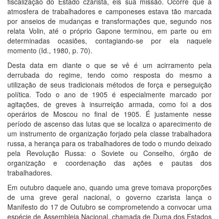
fiscalização do Estado czarista, eis sua missão. Ocorre que a
atmosfera de trabalhadores e camponeses estava tão marcada
por anseios de mudanças e transformações que, segundo nos
relata Volin, até o próprio Gapone terminou, em parte ou em
determinadas ocasiões, contagiando-se por ela naquele
momento (Id., 1980, p. 70).
Desta data em diante o que se vê é um acirramento pela
derrubada do regime, tendo como resposta do mesmo a
utilização de seus tradicionais métodos de força e perseguição
política. Todo o ano de 1905 é especialmente marcado por
agitações, de greves à insurreição armada, como foi a dos
operários de Moscou no final de 1905. É justamente nesse
período de ascenso das lutas que se localiza o aparecimento de
um instrumento de organização forjado pela classe trabalhadora
russa, a herança para os trabalhadores de todo o mundo deixado
pela Revolução Russa: o Soviete ou Conselho, órgão de
organização e coordenação das ações e pautas dos
trabalhadores.
Em outubro daquele ano, quando uma greve tomava proporções
de uma greve geral nacional, o governo czarista lança o
Manifesto do 17 de Outubro se comprometendo a convocar uma
espécie de Assembleia Nacional, chamada de Duma dos Estados