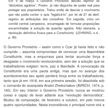
Em 9 de março o Governo Provisório decidiu reprimir os
“distúrbios agrários”. Porém, já não dispunha de poder real para
proteger aos proprietários. Tratou então de desviar o movimento
que não podia conter, e quis “legalizá-lo”: por lei de 21 de abril,
regulou as atribuições dos conselhos. Em seguida, criou um
comitê central campesino, encarregado de formular proposições
encaminhadas à solução da questão agrária. Não obstante, a
resolução definitiva ficava para a Constituinte. (LEHNING, s.d.,
p. 90)
O Governo Provisório – assim como o Czar já havia feito e não
cumprido – assumia compromisso de convocar uma Assembleia
Constituinte, mas a empurrava para tentar acumular força e
desgastar o movimento revolucionário, sem dar a solução que os
trabalhadores exigiam: terra, paz e liberdade. A convocação da
Constituinte era uma pauta antiga, mas que no avançar dos
acontecimentos seu apelo perderá força entre os trabalhadores,
tanto que já em 1918, em sua primeira sessão, foi dissolvida sob
o comando do anarquista Anatol Zhelezniakov (AVRICH, 1974, p.
160). Em seu interior o Governo Provisório nunca se mostrou
coeso e capaz de levar adiante sua “revolução democrática”.
Mudou de composição, de fevereiro a outubro, em pelo menos
quatro oportunidades. Nesta inconstância o principal nome virá a