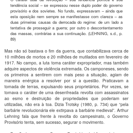
tendência social – se expressou nesse duplo poder do governo
provisório e dos sovietes. No fundo, expressavam – ainda que
esta oposição nem sempre se manifestasse com clareza – as
duas primeiras causas da derrocada do regime: de um lado a
tentativa de prosseguir a guerra; por outro o descontentamento
das massas, contrárias a sua continuação. (LEHNING, s.d., p.
89)
Mas não só bastava o fim da guerra, que contabilizava cerca de
10 milhões de mortos e 20 milhões de mutilados em fevereiro de
1917. No campo, a luta toma caráter expropriador, mas também
adquire aspectos de violência extremada. Os camponeses, sendo
os primeiros a sentirem com mais peso a situação, agiam de
maneira enérgica a resolver por si a questão. Praticavam a
tomada de terras, expulsando seus proprietários. Por vezes, se
tomava o caráter de uma desenfreada revolta com assassinatos
ao esmo e destruição de propriedades que poderiam ser
utilizadas, não era à toa. Dizia Trotsky (1980, p. 734) que “pela
barbárie revolucionária ele extirpava a barbárie medieval”. Arthur
Lehning fala que frente à revolta do campesinato, o Governo
Provisório tenta, sem sucesso, segurar o movimento.