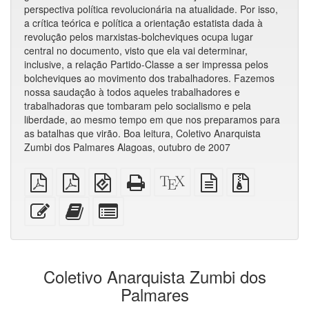
perspectiva política revolucionária na atualidade. Por isso,
a crítica teórica e política a orientação estatista dada à
revolução pelos marxistas-bolcheviques ocupa lugar
central no documento, visto que ela vai determinar,
inclusive, a relação Partido-Classe a ser impressa pelos
bolcheviques ao movimento dos trabalhadores. Fazemos
nossa saudação à todos aqueles trabalhadores e
trabalhadoras que tombaram pelo socialismo e pela
liberdade, ao mesmo tempo em que nos preparamos para
as batalhas que virão. Boa leitura, Coletivo Anarquista
Zumbi dos Palmares Alagoas, outubro de 2007
PDF
PDF
EPUB
HTML
Código-
fonte
Arquivos
simples
imposto
(para
puro
fonte
em
fonte
sobre
dispositivos
(para
XeLaTeX
texto
com
Editar
Adicionar
Selecionar
A4
móveis)
impressão)
puro
anexos
esse
este
algumas
texto
texto
partes
ao
para
construtor
o
Coletivo Anarquista Zumbi dos
de
bookbuilder
livros
Palmares