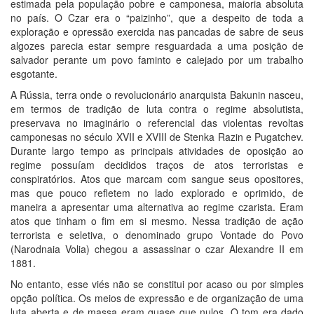
estimada pela população pobre e camponesa, maioria absoluta
no país. O Czar era o “paizinho”, que a despeito de toda a
exploração e opressão exercida nas pancadas de sabre de seus
algozes parecia estar sempre resguardada a uma posição de
salvador perante um povo faminto e calejado por um trabalho
esgotante.
A Rússia, terra onde o revolucionário anarquista Bakunin nasceu,
em termos de tradição de luta contra o regime absolutista,
preservava no imaginário o referencial das violentas revoltas
camponesas no século XVII e XVIII de Stenka Razin e Pugatchev.
Durante largo tempo as principais atividades de oposição ao
regime possuíam decididos traços de atos terroristas e
conspiratórios. Atos que marcam com sangue seus opositores,
mas que pouco refletem no lado explorado e oprimido, de
maneira a apresentar uma alternativa ao regime czarista. Eram
atos que tinham o fim em si mesmo. Nessa tradição de ação
terrorista e seletiva, o denominado grupo Vontade do Povo
(Narodnaia Volia) chegou a assassinar o czar Alexandre II em
1881.
No entanto, esse viés não se constitui por acaso ou por simples
opção política. Os meios de expressão e de organização de uma
luta aberta e de massa eram quase que nulos. O tom era dado