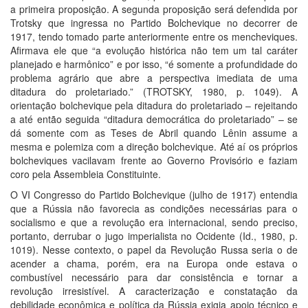
a primeira proposição. A segunda proposição será defendida por
Trotsky que ingressa no Partido Bolchevique no decorrer de
1917, tendo tomado parte anteriormente entre os mencheviques.
Afirmava ele que “a evolução histórica não tem um tal caráter
planejado e harmônico” e por isso, “é somente a profundidade do
problema agrário que abre a perspectiva imediata de uma
ditadura do proletariado.” (TROTSKY, 1980, p. 1049). A
orientação bolchevique pela ditadura do proletariado – rejeitando
a até então seguida “ditadura democrática do proletariado” – se
dá somente com as Teses de Abril quando Lênin assume a
mesma e polemiza com a direção bolchevique. Até aí os próprios
bolcheviques vacilavam frente ao Governo Provisório e faziam
coro pela Assembleia Constituinte.
O VI Congresso do Partido Bolchevique (julho de 1917) entendia
que a Rússia não favorecia as condições necessárias para o
socialismo e que a revolução era internacional, sendo preciso,
portanto, derrubar o jugo imperialista no Ocidente (Id., 1980, p.
1019). Nesse contexto, o papel da Revolução Russa seria o de
acender a chama, porém, era na Europa onde estava o
combustível necessário para dar consistência e tornar a
revolução irresistível. A caracterização e constatação da
debilidade econômica e política da Rússia exigia apoio técnico e