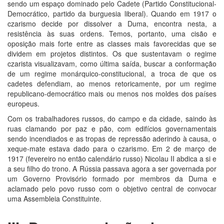
sendo um espaço dominado pelo Cadete (Partido Constitucional-
Democrático, partido da burguesia liberal). Quando em 1917 o
czarismo decide por dissolver a Duma, encontra nesta, a
resistência às suas ordens. Temos, portanto, uma cisão e
oposição mais forte entre as classes mais favorecidas que se
dividem em projetos distintos. Os que sustentavam o regime
czarista visualizavam, como última saída, buscar a conformação
de um regime monárquico-constitucional, a troca de que os
cadetes defendiam, ao menos retoricamente, por um regime
republicano-democrático mais ou menos nos moldes dos países
europeus.
Com os trabalhadores russos, do campo e da cidade, saindo às
ruas clamando por paz e pão, com edifícios governamentais
sendo incendiados e as tropas de repressão aderindo à causa, o
xeque-mate estava dado para o czarismo. Em 2 de março de
1917 (fevereiro no então calendário russo) Nicolau II abdica a si e
a seu filho do trono. A Rússia passava agora a ser governada por
um Governo Provisório formado por membros da Duma e
aclamado pelo povo russo com o objetivo central de convocar
uma Assembleia Constituinte.