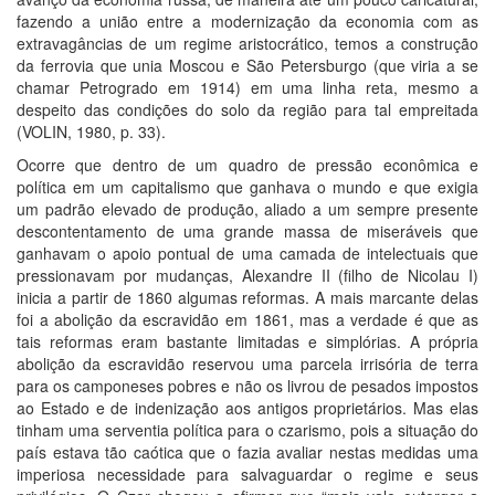
fazendo a união entre a modernização da economia com as
extravagâncias de um regime aristocrático, temos a construção
da ferrovia que unia Moscou e São Petersburgo (que viria a se
chamar Petrogrado em 1914) em uma linha reta, mesmo a
despeito das condições do solo da região para tal empreitada
(VOLIN, 1980, p. 33).
Ocorre que dentro de um quadro de pressão econômica e
política em um capitalismo que ganhava o mundo e que exigia
um padrão elevado de produção, aliado a um sempre presente
descontentamento de uma grande massa de miseráveis que
ganhavam o apoio pontual de uma camada de intelectuais que
pressionavam por mudanças, Alexandre II (filho de Nicolau I)
inicia a partir de 1860 algumas reformas. A mais marcante delas
foi a abolição da escravidão em 1861, mas a verdade é que as
tais reformas eram bastante limitadas e simplórias. A própria
abolição da escravidão reservou uma parcela irrisória de terra
para os camponeses pobres e não os livrou de pesados impostos
ao Estado e de indenização aos antigos proprietários. Mas elas
tinham uma serventia política para o czarismo, pois a situação do
país estava tão caótica que o fazia avaliar nestas medidas uma
imperiosa necessidade para salvaguardar o regime e seus