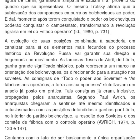
quadro que se apresentava. O mesmo Trotsky afirma que a
sublevação dos camponeses empurra os bolcheviques ao poder.
E daí, “somente após terem conquistado o poder os bolcheviques
poderão conquistar o campesinato, transformando a revolução
agrária em lei do Estado operário” (Id., 1980, p. 731).
A evolução de suas posições combinada à sabedoria em
canalizar para si os elementos mais fecundos do processo
histórico da Revolução Russa vai garantir sua direção e
hegemonia no movimento. As famosas Teses de Abril, de Lênin,
ganha grande significado histórico, pois representa um marco na
orientação dos bolcheviques, os direcionando para a atuação nos
sovietes. As consignas de “Todo o poder aos Sovietes” e “As
fábricas aos operários, a terra aos camponeses” sintetizavam um
anseio já posto em prática. Tais consignas já eram, inclusive,
propagadas pelos anarquistas. Segundo Paul Avrich, os
anarquistas chegaram a sentir-se até mesmo identificados e
entusiasmados com as posições defendidas e ganhas por Lênin,
no interior do partido bolchevique, a respeito dos Sovietes e dos
comitês de fábrica com o controle operário (AVRICH, 1974, p.
133 e 147).
Contando com o fato de ser basicamente a única organização