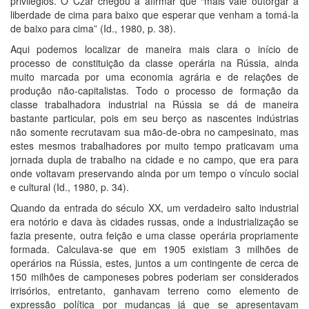
privilégios. O Czar chegou a afirmar que “mais vale outorgar a
liberdade de cima para baixo que esperar que venham a tomá-la
de baixo para cima” (Id., 1980, p. 38).
Aqui podemos localizar de maneira mais clara o início de
processo de constituição da classe operária na Rússia, ainda
muito marcada por uma economia agrária e de relações de
produção não-capitalistas. Todo o processo de formação da
classe trabalhadora industrial na Rússia se dá de maneira
bastante particular, pois em seu berço as nascentes indústrias
não somente recrutavam sua mão-de-obra no campesinato, mas
estes mesmos trabalhadores por muito tempo praticavam uma
jornada dupla de trabalho na cidade e no campo, que era para
onde voltavam preservando ainda por um tempo o vínculo social
e cultural (Id., 1980, p. 34).
Quando da entrada do século XX, um verdadeiro salto industrial
era notório e dava às cidades russas, onde a industrialização se
fazia presente, outra feição e uma classe operária propriamente
formada. Calculava-se que em 1905 existiam 3 milhões de
operários na Rússia, estes, juntos a um contingente de cerca de
150 milhões de camponeses pobres poderiam ser considerados
irrisórios, entretanto, ganhavam terreno como elemento de
expressão política por mudanças já que se apresentavam