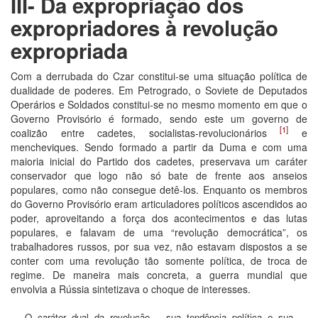
III- Da expropriação dos
expropriadores à revolução
expropriada
Com a derrubada do Czar constitui-se uma situação política de
dualidade de poderes. Em Petrogrado, o Soviete de Deputados
Operários e Soldados constitui-se no mesmo momento em que o
Governo Provisório é formado, sendo este um governo de
[1]
coalizão entre cadetes, socialistas-revolucionários
e
mencheviques. Sendo formado a partir da Duma e com uma
maioria inicial do Partido dos cadetes, preservava um caráter
conservador que logo não só bate de frente aos anseios
populares, como não consegue detê-los. Enquanto os membros
do Governo Provisório eram articuladores políticos ascendidos ao
poder, aproveitando a força dos acontecimentos e das lutas
populares, e falavam de uma “revolução democrática”, os
trabalhadores russos, por sua vez, não estavam dispostos a se
conter com uma revolução tão somente política, de troca de
regime. De maneira mais concreta, a guerra mundial que
envolvia a Rússia sintetizava o choque de interesses.
O caráter dual da revolução – sua tendência política e sua