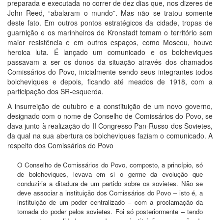
preparada e executada no correr de dez dias que, nos dizeres de
John Reed, “abalaram o mundo”. Mas não se tratou somente
deste fato. Em outros pontos estratégicos da cidade, tropas de
guarnição e os marinheiros de Kronstadt tomam o território sem
maior resistência e em outros espaços, como Moscou, houve
heroica luta. É lançado um comunicado e os bolcheviques
passavam a ser os donos da situação através dos chamados
Comissários do Povo, inicialmente sendo seus integrantes todos
bolcheviques e depois, ficando até meados de 1918, com a
participação dos SR-esquerda.
A insurreição de outubro e a constituição de um novo governo,
designado com o nome de Conselho de Comissários do Povo, se
dava junto à realização do II Congresso Pan-Russo dos Sovietes,
da qual na sua abertura os bolcheviques faziam o comunicado. A
respeito dos Comissários do Povo
O Conselho de Comissários do Povo, composto, a princípio, só
de bolcheviques, levava em si o germe da evolução que
conduziria a ditadura de um partido sobre os sovietes. Não se
deve associar a instituição dos Comissários do Povo – isto é, a
instituição de um poder centralizado – com a proclamação da
tomada do poder pelos sovietes. Foi só posteriormente – tendo