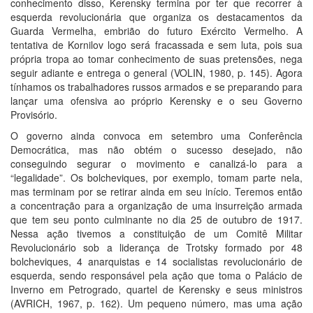
conhecimento disso, Kerensky termina por ter que recorrer à
esquerda revolucionária que organiza os destacamentos da
Guarda Vermelha, embrião do futuro Exército Vermelho. A
tentativa de Kornilov logo será fracassada e sem luta, pois sua
própria tropa ao tomar conhecimento de suas pretensões, nega
seguir adiante e entrega o general (VOLIN, 1980, p. 145). Agora
tínhamos os trabalhadores russos armados e se preparando para
lançar uma ofensiva ao próprio Kerensky e o seu Governo
Provisório.
O governo ainda convoca em setembro uma Conferência
Democrática, mas não obtém o sucesso desejado, não
conseguindo segurar o movimento e canalizá-lo para a
“legalidade”. Os bolcheviques, por exemplo, tomam parte nela,
mas terminam por se retirar ainda em seu início. Teremos então
a concentração para a organização de uma insurreição armada
que tem seu ponto culminante no dia 25 de outubro de 1917.
Nessa ação tivemos a constituição de um Comitê Militar
Revolucionário sob a liderança de Trotsky formado por 48
bolcheviques, 4 anarquistas e 14 socialistas revolucionário de
esquerda, sendo responsável pela ação que toma o Palácio de
Inverno em Petrogrado, quartel de Kerensky e seus ministros
(AVRICH, 1967, p. 162). Um pequeno número, mas uma ação