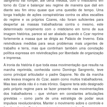
Sangrento vai romper, até certa medida, com o misticismo em
torno do Czar e balançar seu regime de maneira que dali em
diante seu fim virou quase que uma questão de tempo. Uma
longa tradição de ações conspiratórias contra os altos escalões
do regime e os próprios Czares, não foram suficientes para
despertar as massas trabalhadoras contra o mesmo, este
determinado rompimento com o misticismo em torno de sua
imagem histórica, parece só ser abalado quando o Czar reprime
fortemente a massa que se dirigia ao Palácio de Inverno. Esta
reivindicava medidas para seus problemas mais urgentes de
trabalho e terra, mas que continham também uma conotação
política expressa em reivindicações por liberdade de organização
e imprensa.
A ironia da história é que toda essa movimentação que resulta na
marcha reprimida, conhecida como Domingo Sangrento, teve
como principal articulador o padre Gapone. No dia da marcha
este levava imagens do Czar, assim como muitos trabalhadores.
Mas isso ainda não é o mais irônico. Gapone teria sido designado
pelo próprio regime para se fazer presente nas movimentações
dos trabalhadores – que vinham em constantes articulações
grevistas – como parte de uma estratégia de podar seus
impulsos revolucionários. Manter o movimento sobre o controle e