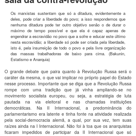
Os marxistas sustentam que só a ditadura, evidentemente a
deles, pode criar a liberdade do povo; a isso respondemos que
nenhuma ditadura pode ter outro objetivo senão o de durar o
máximo de tempo possível e que ela é capaz apenas de
engendrar a escravidão no povo que a sofre e educar este último
nesta escravidão; a liberdade só pode ser criada pela liberdade,
isto é, pela insurreição de todo o povo e pela livre organização
das massas trabalhadoras de baixo para cima. (Bakunin,
Estatismo e Anarquia)
O grande debate que paira quanto à Revolução Russa será o
caráter da mesma, o que vai implicar no próprio papel do Estado
nesse processo. Importante que se diga que a Revolução Russa
rompe com uma tradição que já vinha ampliando-se no
movimento socialista europeu, ou seja, a estratégia de luta
pautada na via eleitoral e nas chamadas instituições
democráticas. Na II Internacional, a predominância do
parlamentarismo era latente e tinha fonte na atividade realizada
pela social-democracia alemã, a qual, por sua vez, tem suas
raízes ainda na I Internacional. Não foi à toa que os anarquistas
ficaram impedidos de participar da II Internacional que só