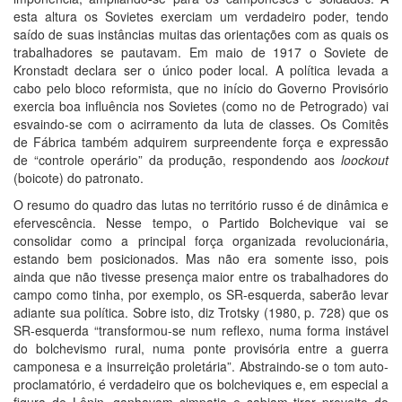
esta altura os Sovietes exerciam um verdadeiro poder, tendo
saído de suas instâncias muitas das orientações com as quais os
trabalhadores se pautavam. Em maio de 1917 o Soviete de
Kronstadt declara ser o único poder local. A política levada a
cabo pelo bloco reformista, que no início do Governo Provisório
exercia boa influência nos Sovietes (como no de Petrogrado) vai
esvaindo-se com o acirramento da luta de classes. Os Comitês
de Fábrica também adquirem surpreendente força e expressão
de “controle operário” da produção, respondendo aos
loockout
(boicote) do patronato.
O resumo do quadro das lutas no território russo é de dinâmica e
efervescência. Nesse tempo, o Partido Bolchevique vai se
consolidar como a principal força organizada revolucionária,
estando bem posicionados. Mas não era somente isso, pois
ainda que não tivesse presença maior entre os trabalhadores do
campo como tinha, por exemplo, os SR-esquerda, saberão levar
adiante sua política. Sobre isto, diz Trotsky (1980, p. 728) que os
SR-esquerda “transformou-se num reflexo, numa forma instável
do bolchevismo rural, numa ponte provisória entre a guerra
camponesa e a insurreição proletária”. Abstraindo-se o tom auto-
proclamatório, é verdadeiro que os bolcheviques e, em especial a
figura de Lênin, ganhavam simpatia e sabiam tirar proveito do