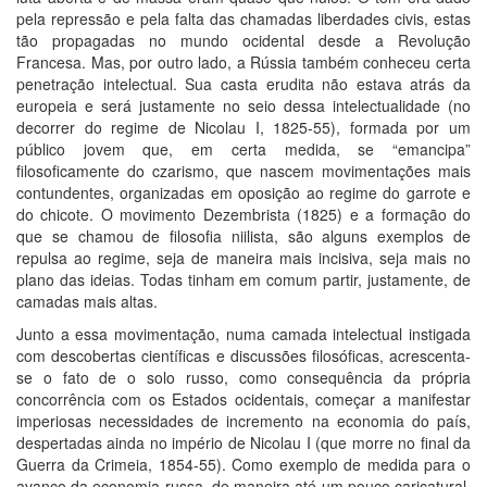
pela repressão e pela falta das chamadas liberdades civis, estas
tão propagadas no mundo ocidental desde a Revolução
Francesa. Mas, por outro lado, a Rússia também conheceu certa
penetração intelectual. Sua casta erudita não estava atrás da
europeia e será justamente no seio dessa intelectualidade (no
decorrer do regime de Nicolau I, 1825-55), formada por um
público jovem que, em certa medida, se “emancipa”
filosoficamente do czarismo, que nascem movimentações mais
contundentes, organizadas em oposição ao regime do garrote e
do chicote. O movimento Dezembrista (1825) e a formação do
que se chamou de filosofia niilista, são alguns exemplos de
repulsa ao regime, seja de maneira mais incisiva, seja mais no
plano das ideias. Todas tinham em comum partir, justamente, de
camadas mais altas.
Junto a essa movimentação, numa camada intelectual instigada
com descobertas científicas e discussões filosóficas, acrescenta-
se o fato de o solo russo, como consequência da própria
concorrência com os Estados ocidentais, começar a manifestar
imperiosas necessidades de incremento na economia do país,
despertadas ainda no império de Nicolau I (que morre no final da
Guerra da Crimeia, 1854-55). Como exemplo de medida para o
avanço da economia russa, de maneira até um pouco caricatural,