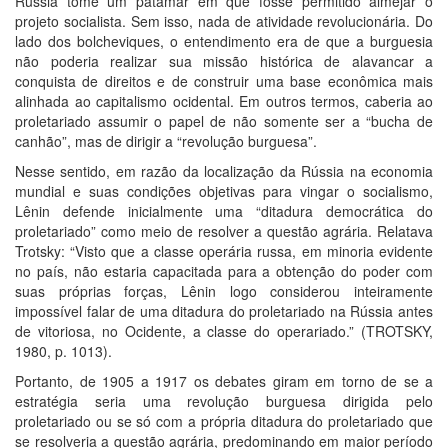
Rússia tome um patamar em que fosse permitido almejar o
projeto socialista. Sem isso, nada de atividade revolucionária. Do
lado dos bolcheviques, o entendimento era de que a burguesia
não poderia realizar sua missão histórica de alavancar a
conquista de direitos e de construir uma base econômica mais
alinhada ao capitalismo ocidental. Em outros termos, caberia ao
proletariado assumir o papel de não somente ser a “bucha de
canhão”, mas de dirigir a “revolução burguesa”.
Nesse sentido, em razão da localização da Rússia na economia
mundial e suas condições objetivas para vingar o socialismo,
Lênin defende inicialmente uma “ditadura democrática do
proletariado” como meio de resolver a questão agrária. Relatava
Trotsky: “Visto que a classe operária russa, em minoria evidente
no país, não estaria capacitada para a obtenção do poder com
suas próprias forças, Lênin logo considerou inteiramente
impossível falar de uma ditadura do proletariado na Rússia antes
de vitoriosa, no Ocidente, a classe do operariado.” (TROTSKY,
1980, p. 1013).
Portanto, de 1905 a 1917 os debates giram em torno de se a
estratégia seria uma revolução burguesa dirigida pelo
proletariado ou se só com a própria ditadura do proletariado que
se resolveria a questão agrária, predominando em maior período