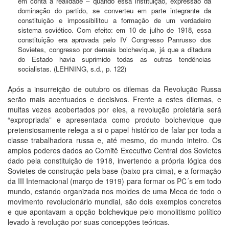
em conta a realidade – quando essa instituição, expressão da
dominação do partido, se converteu em parte integrante da
constituição e impossibilitou a formação de um verdadeiro
sistema soviético. Com efeito: em 10 de julho de 1918, essa
constituição era aprovada pelo IV Congresso Panrusso dos
Sovietes, congresso por demais bolchevique, já que a ditadura
do Estado havia suprimido todas as outras tendências
socialistas. (LEHNING, s.d., p. 122)
Após a insurreição de outubro os dilemas da Revolução Russa
serão mais acentuados e decisivos. Frente a estes dilemas, e
muitas vezes acobertados por eles, a revolução proletária será
“expropriada” e apresentada como produto bolchevique que
pretensiosamente relega a si o papel histórico de falar por toda a
classe trabalhadora russa e, até mesmo, do mundo inteiro. Os
amplos poderes dados ao Comitê Executivo Central dos Sovietes
dado pela constituição de 1918, invertendo a própria lógica dos
Sovietes de construção pela base (baixo pra cima), e a formação
da III Internacional (março de 1919) para formar os PC´s em todo
mundo, estando organizada nos moldes de uma Meca de todo o
movimento revolucionário mundial, são dois exemplos concretos
e que apontavam a opção bolchevique pelo monolitismo político
levado à revolução por suas concepções teóricas.