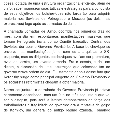
coesa, dotada de uma estrutura organizacional eficiente, além de
claro, saber manusear suas táticas e estratégias para a conquista
de seus objetivos, os bolcheviques não tardarão para adquirir
maioria nos Sovietes de Petrogrado e Moscou (os dois mais
expressivos) logo após as Jornadas de Julho.
A chamada Jornadas de Julho, ocorrida nos primeiros dias do
mês, consistiu em espontâneas manifestações massivas que
tomam Petrogrado incitando ao Comitê Executivo Central dos
Sovietes derrubar o Governo Provisório. A base bolchevique se
envolve nas manifestações junto com os anarquistas e SR-
esquerda, mas os dirigentes bolcheviques avaliam ser prematuro,
evitando, assim, um levante armado. Era o ensaio, e dali em
diante, a discussão de uma insurreição que colocasse fim ao
governo virava ordem do dia. É justamente depois desse fato que
Kerensky surge como principal dirigente do Governo Provisório e
os socialistas reformistas chegam a obter maioria.
Nessa conjuntura, a derrubada do Governo Provisório já estava
certamente desenhada, mas um fato no mês seguinte é que vai
ser o estopim, pois será a latente demonstração de força dos
trabalhadores e fragilidade do governo: era a tentativa de golpe
de Kornilov, um general do antigo regime czarista. Tomando