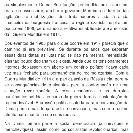
ou simplesmente Duma. Sua função, pretendida pelo czarismo,
era a de assessorar, auxiliar o governo. Mas com a derrota das
agitações e mobilizações dos trabalhadores aliada à ajuda
financeira da burguesia francesa, o regime czarista respira um
pouco em 1906, perdurando a relativa estabilidade até a eclosão
da I Guerra Mundial em 1914.
Dos eventos de 1905 para o que ocorre em 1917 parecia que o
caminho já era previsível. Se durante os anos que separam
essas duas datas as lutas não se dão na mesma intensidade,
elas tão pouco deixariam de existir. Ainda que os tensionamentos
internos deixassem em aberto um cenário político, ficava cada
vez mais fechado para permanência do regime czarista. Com a
Guerra Mundial de 1914 e a participação da Rússia nela, geram-
se consequências determinantes para a conformação de uma
situação revolucionária. A crise econômica e as derrotas
humilhantes sofridas no curso da guerra torna a sustentação do
regime inviável. A pressão política sofrida para a convocação da
Duma ganha mais força e esta é convocada, mas com o regime
atento para mantê-la sob suas rédias.
Na Duma tomará parte a social democracia (bolcheviques e
mencheviques), assim como os socialistas-revolucionários, mas