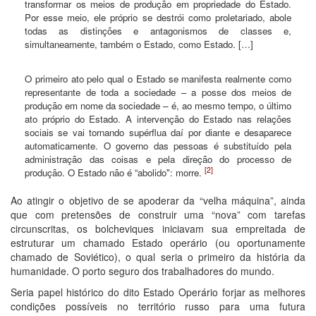
transformar os meios de produção em propriedade do Estado.
Por esse meio, ele próprio se destrói como proletariado, abole
todas as distinções e antagonismos de classes e,
simultaneamente, também o Estado, como Estado. […]
O primeiro ato pelo qual o Estado se manifesta realmente como
representante de toda a sociedade – a posse dos meios de
produção em nome da sociedade – é, ao mesmo tempo, o último
ato próprio do Estado. A intervenção do Estado nas relações
sociais se vai tornando supérflua daí por diante e desaparece
automaticamente. O governo das pessoas é substituído pela
administração das coisas e pela direção do processo de
[2]
produção. O Estado não é “abolido": morre.
Ao atingir o objetivo de se apoderar da “velha máquina”, ainda
que com pretensões de construir uma “nova” com tarefas
circunscritas, os bolcheviques iniciavam sua empreitada de
estruturar um chamado Estado operário (ou oportunamente
chamado de Soviético), o qual seria o primeiro da história da
humanidade. O porto seguro dos trabalhadores do mundo.
Seria papel histórico do dito Estado Operário forjar as melhores
condições possíveis no território russo para uma futura