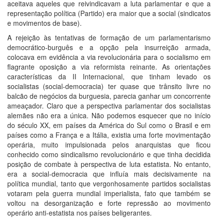
aceitava aqueles que reivindicavam a luta parlamentar e que a
representação política (Partido) era maior que a social (sindicatos
e movimentos de base).
A rejeição às tentativas de formação de um parlamentarismo
democrático-burguês e a opção pela insurreição armada,
colocava em evidência a via revolucionária para o socialismo em
flagrante oposição a via reformista reinante. As orientações
características da II Internacional, que tinham levado os
socialistas (social-democracia) ter quase que trânsito livre no
balcão de negócios da burguesia, parecia ganhar um concorrente
ameaçador. Claro que a perspectiva parlamentar dos socialistas
alemães não era a única. Não podemos esquecer que no início
do século XX, em países da América do Sul como o Brasil e em
países como a França e a Itália, existia uma forte movimentação
operária, muito impulsionada pelos anarquistas que ficou
conhecido como sindicalismo revolucionário e que tinha decidida
posição de combate à perspectiva de luta estatista. No entanto,
era a social-democracia que influía mais decisivamente na
política mundial, tanto que vergonhosamente partidos socialistas
votaram pela guerra mundial imperialista, fato que também se
voltou na desorganização e forte repressão ao movimento
operário anti-estatista nos países beligerantes.