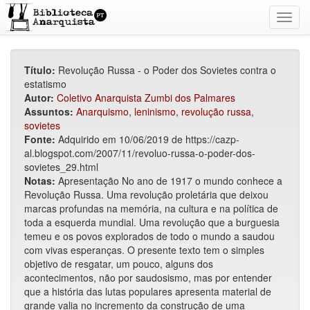
Toggl
navig
Título:
Revolução Russa - o Poder dos Sovietes contra o
estatismo
Autor:
Coletivo Anarquista Zumbi dos Palmares
Assuntos:
Anarquismo
,
leninismo
,
revolução russa
,
sovietes
Fonte:
Adquirido em 10/06/2019 de https://cazp-
al.blogspot.com/2007/11/revoluo-russa-o-poder-dos-
sovietes_29.html
Notas:
Apresentação No ano de 1917 o mundo conhece a
Revolução Russa. Uma revolução proletária que deixou
marcas profundas na memória, na cultura e na política de
toda a esquerda mundial. Uma revolução que a burguesia
temeu e os povos explorados de todo o mundo a saudou
com vivas esperanças. O presente texto tem o simples
objetivo de resgatar, um pouco, alguns dos
acontecimentos, não por saudosismo, mas por entender
que a história das lutas populares apresenta material de
grande valia no incremento da construção de uma