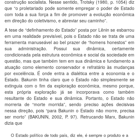
construção socialista. Nesse sentido, Trotsky (1980, p. 1054) diz
que “o proletariado pode somente empregar o poder de Estado
com toda a sua força a fim de promover a evolução econômica
em direção do coletivismo, e abreviar seu caminho”.
A tese de “definhamento do Estado” posta por Lênin se esbarrou
em uma realidade previsível, pois o Estado não se trata de uma
ferramenta manuseável ao bel prazer de “homens honestos” em
sua administração. Possui sua dinâmica, certamente
condicionada pela estrutura econômica e social da sociedade em
questão, mas que também tem em sua dinâmica e fundamento a
atuação como elemento conservador e refratário às mudanças
por excelência. É onde entra a dialética entre a economia e o
Estado. Bakunin tinha claro que o Estado não simplesmente se
extinguia com o fim da exploração econômica, mesmo porque,
esta própria exploração já se incorporava como também
resultante do Estado e sua dinâmica. Portanto, o Estado não
morreria de “morte morrida”, sendo preciso ações decisivas
nessa direção, pois “para Bakunin o Estado não morre, precisa
ser morto” (BAKUNIN, 2002, P. 97). Retrucando Marx, Bakunin
dizia que
O Estado político de todo país, diz ele, é sempre o produto e a