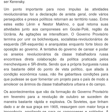
ser Kerensky.
Um ponto importante para novo impulso às atividades
revolucionárias foi a declaração de anistia geral, onde vários
perseguidos e presos políticos retornam ao território russo. Entre
estes estão Lênin e Nestor Makhno, o qual retoma suas
atividades junto aos camponeses em Goulai-Polé, região da
Ucrânia. As agitações se intensificam. O Governo Provisório
termina por unir os bolcheviques, socialistas-revolucionários de
esquerda (SR-esquerda) e anarquistas enquanto forte bloco de
oposição ao governo. A tentativa do governo de cansar e podar
os anseios revolucionários da classe trabalhadora russa
encontrava direta colaboração da política praticada pelos
mencheviques e SR-direita. Sendo que a própria burguesia russa
era bastante débil do ponto de vista político, que aliada à
condição econômica russa, não lhe gabaritava condições para
que pudesse se quer fomentar um projeto para o país de modo a
amolecer os ânimos da classe trabalhadora urbana e do campo.
Os acontecimentos que vão da formação do Governo Provisório
em fevereiro para a revolução de outubro se sucedem de
maneira bastante rápida e explosiva. Os Sovietes, que tinham
dado o ar de sua graça em 1905, ressurgem com maior força e
imponência, ampliando-se para os camponeses e soldados. A