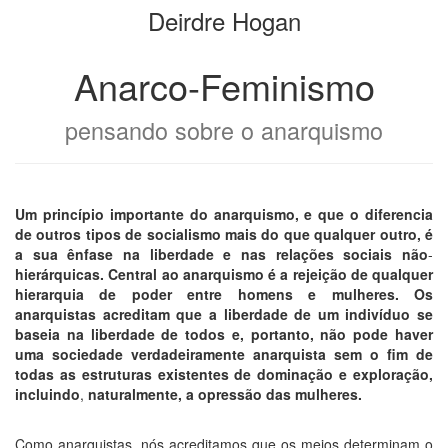
Deirdre Hogan
de
bookbuilder
livros
Anarco-Feminismo
pensando sobre o anarquismo
Um
princípio
importante
do
anarquismo,
e
que
o
diferencia
de
outros
tipos
de
socialismo
mais
do
que
qualquer
outro,
é
a
sua
ênfase
na
liberdade
e
nas
relações
sociais
não
-
hierárquicas.
Central
ao
anarquismo
é
a
rejeição
de
qualquer
hierarquia
de
poder
entre
homens
e
mulheres.
Os
anarquistas
acreditam
que
a
liberdade
de
um
indivíduo
se
baseia
na
liberdade
de
todos
e,
portanto,
não
pode
haver
uma
sociedade
verdadeiramente
anarquista
sem
o
fim
de
todas
as
estruturas
existentes
de
dominação
e
exploração,
incluindo
,
naturalmente,
a
opressão
das
mulheres.
Como anarquistas, nós acreditamos que os meios determinam o