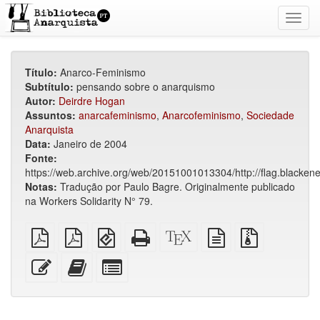
Toggl
navig
Título:
Anarco-Feminismo
Subtítulo:
pensando sobre o anarquismo
Autor:
Deirdre Hogan
Assuntos:
anarcafeminismo
,
Anarcofeminismo
,
Sociedade
Anarquista
Data:
Janeiro de 2004
Fonte:
https://web.archive.org/web/20151001013304/http://flag.blackene
Notas:
Tradução por Paulo Bagre. Originalmente publicado
na Workers Solidarity N° 79.
PDF
PDF
EPUB
HTML
Código-
fonte
Arquivos
simples
imposto
(para
puro
fonte
em
fonte
sobre
dispositivos
(para
XeLaTeX
texto
com
Editar
Adicionar
Selecionar
A4
móveis)
impressão)
puro
anexos
esse
este
algumas
texto
texto
partes
ao
para
construtor
o