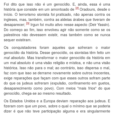
Foi dito que isso não é um genocídio. E, ainda, essa é uma
[2]
história que consiste em um amontoado de
Oradours, desde o
início. O terrorismo sionista foi praticado, não apenas contra os
ingleses, mas, também, contra as aldeias árabes que tiveram de
[3]
desaparecer;
Irgun foi muito ativo nesse aspecto (Deir Yassin).
Do começo ao fim, isso envolveu agir não somente como se os
palestinos não devessem existir, mas também como se nunca
sequer existiram.
Os conquistadores foram aqueles que sofreram o maior
genocídio da história. Desse genocídio, os sionistas têm feito um
mal
absoluto
. Mas transformar o maior genocídio da história em
um mal absoluto é uma visão religião e mística, e não uma visão
histórica. Isso não para o mal; ao contrário, isso dispersa o mal,
faz com que isso se derrame novamente sobre outros inocentes,
exige reparações que façam com que esses outros sofram parte
do que os judeus sofreram (expulsão, confinamento em guetos,
desaparecimento como povo). Com meios "mais frios" do que
genocídio, chega-se ao mesmo resultado.
Os Estados Unidos e a Europa deviam reparação aos judeus. E
fizeram com que um povo, sobre o qual o mínimo que se poderia
dizer é que não teve participação alguma e era singularmente