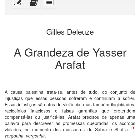
A4
móveis)
impressão)
puro
anexos
esse
este
algumas
texto
texto
partes
ao
para
construtor
o
Gilles Deleuze
de
bookbuilder
livros
A Grandeza de Yasser
Arafat
A causa palestina trata-se, antes de tudo, do conjunto de
injustiças que essas pessoas sofreram e continuam a sofrer.
Essas injustiças são atos de violência, mas também ilogicidades,
raciocínios falaciosos e falsas garantias que pretendem
compensá-las ou justificá-las. Arafat precisou de apenas uma
palavra para descrever as promessas quebradas, os acordos
[1]
violados, no momento dos massacres de Sabra e Shatila:
vergonha
,
vergonha
.