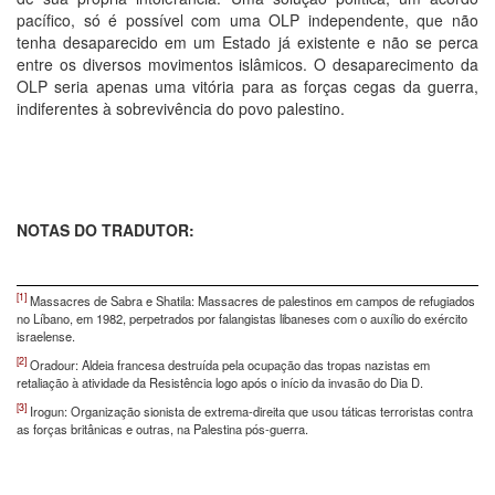
pacífico, só é possível com uma OLP independente, que não
tenha desaparecido em um Estado já existente e não se perca
entre os diversos movimentos islâmicos. O desaparecimento da
OLP seria apenas uma vitória para as forças cegas da guerra,
indiferentes à sobrevivência do povo palestino.
NOTAS
DO
TRADUTOR:
[1]
Massacres de Sabra e Shatila: Massacres de palestinos em campos de refugiados
no Líbano, em 1982, perpetrados por falangistas libaneses com o auxílio do exército
israelense.
[2]
Oradour: Aldeia francesa destruída pela ocupação das tropas nazistas em
retaliação à atividade da Resistência logo após o início da invasão do Dia D.
[3]
Irogun: Organização sionista de extrema-direita que usou táticas terroristas contra
as forças britânicas e outras, na Palestina pós-guerra.