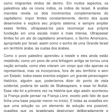
como imigrantes vindos de dentro. Em muitos aspectos, os
palestinos são os novos índios, os índios de Israel. A análise
marxista revela os dois movimentos complementares do
capitalismo: impor limites constantemente, dentro dos quais
desenvolve e explora seu próprio sistema; e sempre ampliar
esses limites, ultrapassá-los para recomeçar sua própria
fundação em uma escala maior e mais intensa. Ultrapassar
limites foi um ato do capitalismo americano, o Sonho Americano,
apropriado por Israel, assim como o sonho de uma Grande Israel
em território árabe, às custas dos árabes.
Como o povo palestino aprendeu a resistir e eles ainda estão
resistindo; como um povo de uma linhagem antiga se tornou uma
nação armada; como eles criaram um corpo que não apenas os
representava, mas os incorporava, fora de seu território e sem
um Estado: todos esses eventos exigiam um grande personagem
histórico, alguém que, poderíamos dizer do ponto de vista
ocidental, poderia ter saído de Shakespeare, e esse foi Arafat.
Essa não foi a primeira vez na história que algo assim aconteceu
(a França pode pensar na França Livre, exceto pelo fato de que
tinha uma base popular menor no início). E todas as ocasiões em
que uma solução ou um elemento de solução era possível,
ocasiões que os israelenses destruíram deliberadamente e