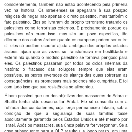
conscientemente, também não estão acontecendo pela primeira
vez na história. Os israelenses se apegaram à sua posição
religiosa de negar não apenas o direito palestino, mas também o
fato palestino. Eles se livraram do próprio terrorismo tratando os
palestinos como terroristas externos. E precisamente porque os
palestinos não eram isso, mas sim um povo específico, tão
diferente dos outros árabes quanto os europeus podem ser entre
si, eles só podiam esperar ajuda ambígua dos próprios estados
árabes, ajuda que às vezes se transformava em hostilidade e
extermínio quando o modelo palestino se tornava perigoso para
eles. Os palestinos passaram por todos os ciclos infernais da
história: o fracasso das soluções sempre que elas eram
possíveis, as piores inversões de aliança das quais sofreram as
consequências, as promessas mais solenes não cumpridas. E foi
com tudo isso que sua resistência se alimentou.
É bem possível que um dos objetivos dos massacres de Sabra e
Shatila tenha sido desacreditar Arafat. Ele só consentiu com a
retirada dos combatentes, cuja força permaneceu intacta, sob a
condição de que a segurança de suas famílias fosse
absolutamente garantida pelos Estados Unidos e até mesmo por
Israel. Após os massacres, sua única palavra foi "vergonha". Se a
crise subsequente para a OLP resultou, a longo prazo, em uma