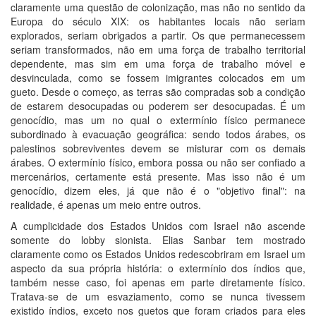
claramente uma questão de colonização, mas não no sentido da
Europa do século XIX: os habitantes locais não seriam
explorados, seriam obrigados a partir. Os que permanecessem
seriam transformados, não em uma força de trabalho territorial
dependente, mas sim em uma força de trabalho móvel e
desvinculada, como se fossem imigrantes colocados em um
gueto. Desde o começo, as terras são compradas sob a condição
de estarem desocupadas ou poderem ser desocupadas. É um
genocídio, mas um no qual o extermínio físico permanece
subordinado à evacuação geográfica: sendo todos árabes, os
palestinos sobreviventes devem se misturar com os demais
árabes. O extermínio físico, embora possa ou não ser confiado a
mercenários, certamente está presente. Mas isso não é um
genocídio, dizem eles, já que não é o "objetivo final": na
realidade, é apenas um meio entre outros.
A cumplicidade dos Estados Unidos com Israel não ascende
somente do lobby sionista. Elias Sanbar tem mostrado
claramente como os Estados Unidos redescobriram em Israel um
aspecto da sua própria história: o extermínio dos índios que,
também nesse caso, foi apenas em parte diretamente físico.
Tratava-se de um esvaziamento, como se nunca tivessem
existido índios, exceto nos guetos que foram criados para eles