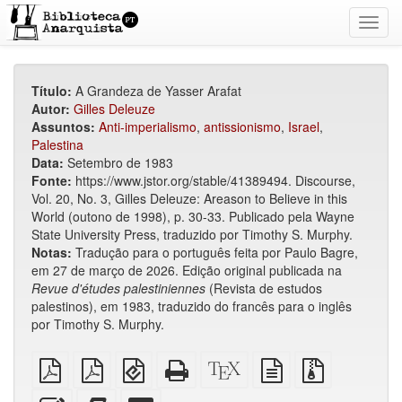
Toggl
navig
Título:
A Grandeza de Yasser Arafat
Autor:
Gilles Deleuze
Assuntos:
Anti-imperialismo
,
antissionismo
,
Israel
,
Palestina
Data:
Setembro de 1983
Fonte:
https://www.jstor.org/stable/41389494. Discourse,
Vol. 20, No. 3, Gilles Deleuze: Areason to Believe in this
World (outono de 1998), p. 30-33. Publicado pela Wayne
State University Press, traduzido por Timothy S. Murphy.
Notas:
Tradução para o português feita por Paulo Bagre,
em 27 de março de 2026. Edição original publicada na
Revue
d'études
palestiniennes
(Revista de estudos
palestinos), em 1983, traduzido do francês para o inglês
por Timothy S. Murphy.
PDF
PDF
EPUB
HTML
Código-
fonte
Arquivos
simples
imposto
(para
puro
fonte
em
fonte
sobre
dispositivos
(para
XeLaTeX
texto
com
Editar
Adicionar
Selecionar