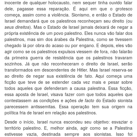
inocente de qualquer holocausto, nem sequer tinha ouvido falar
dele, pagasse essa reparação. É aqui em que o grotesco
começa, assim como a violência. Sionismo, e então o Estado de
Israel demandará que os palestinos reconheçam seu direito (ou
seus
direitos
). Mas o Estado de Israel jamais deixará de negar a
própria existência de um povo palestino. Eles nunca vão falar dos
palestinos, mas sim dos árabes da Palestina, como se tivessem
chegado lá por obra do acaso ou por engano. E depois, eles vão
agir como se os palestinos expulsos viessem de fora, não falarão
da primeira guerra de resistência que os palestinos travaram
sozinhos. Já que não reconheceram o direito de Israel, serão
transformados em descendentes de Hitler. Mas Israel reserva-se
ao direito de negar sua existência de fato. Aqui começa uma
ficção que teve de se estender cada vez mais e pesar sobre
todos aqueles que defenderam a causa palestina. Essa ficção,
essa aposta de Israel, visava fazer com que todos aqueles que
contestassem as condições e ações
de
facto
do Estado sionista
parecessem antissemitas. Essa operação tem sua origem na
política fria de Israel em relação aos palestinos.
Desde o início, Israel nunca escondeu seu objetivo: esvaziar o
território palestino. E, melhor ainda, agir como se a Palestina
estivesse vazia, destinada sempre aos sionistas. Isso foi