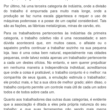
Por último, há uma terceira categoria de indústria, onde a divisão
do trabalho é empurrada para muito mais longe, onde a
produção se faz numa escala gigantesca e requer o uso de
máquinas poderosas e a posse de um capital considerável. Tais
são as fiações, as fábricas metalúrgicas, minas de carvão, etc.
Para os trabalhadores pertencentes às indústrias da primeira
categoria, o trabalho coletivo não é uma necessidade; e sem
dúvida acontecerá que, em muitos casos, o alfaiate ou o
sapateiro prefira continuar a trabalhar sozinho na sua pequena
loja. Isso é uma coisa bem natural, especialmente nas cidades
pequenas, onde talvez exista apenas um trabalhador pertencente
a cada um destes ofícios. No entanto, e sem querer prejudicar
em nenhuma maneira a independência individual, acreditamos
que onde a coisa é praticável, o trabalho conjunto é o melhor: na
companhia de seus iguais, a emulação estimula o trabalhador;
ele produz mais, e faz a sua obra de melhor grado; além disso, o
trabalho conjunto permite um controle mais útil de cada um sobre
todos e de todos sobre cada um.
Quanto aos trabalhadores das outras duas categorias, é evidente
que a associação é ditada a eles pela própria natureza do seu
trabalho; e que suas ferramentas não sendo mais meros