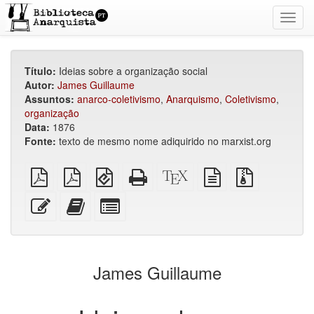
Toggl
navig
Título:
Ideias sobre a organização social
Autor:
James Guillaume
Assuntos:
anarco-coletivismo
,
Anarquismo
,
Coletivismo
,
organização
Data:
1876
Fonte:
texto de mesmo nome adiquirido no marxist.org
PDF
PDF
EPUB
HTML
Código-
fonte
Arquivos
simples
imposto
(para
puro
fonte
em
fonte
sobre
dispositivos
(para
XeLaTeX
texto
com
Editar
Adicionar
Selecionar
A4
móveis)
impressão)
puro
anexos
esse
este
algumas
texto
texto
partes
ao
para
construtor
o
James Guillaume
de
bookbuilder
livros