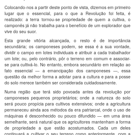
Colocando-nos a partir deste ponto de vista, dizemos em primeiro
lugar que o essencial, para o que a Revolução foi feita, é
realizado: a terra tornou-se propriedade de quem a cultiva, o
camponês já não trabalha para o benefício de um explorador que
vive do seu suor.
Esta grande vitória alcançada, o resto é de importância
secundária; os camponeses podem, se essa é a sua vontade,
dividir o campo em lotes individuais e atribuir a cada trabalhador
um lote; ou, pelo contrário, pôr o terreno em comum e associar-
se para cultivá-lo. No entanto, embora secundário em relação ao
fato essencial — a emancipação dos camponeses —, essa
questão da melhor forma a adotar para a cultura e para a posse
do solo merece também ser considerada cuidadosamente.
Numa região que terá sido povoada antes da revolução por
camponeses pequenos proprietários; onde a natureza do solo
será pouco propícia para cultivos extensivos; onde a agricultura
permaneceu ainda aos métodos da era patriarcal, onde o uso de
máquinas é desconhecido ou pouco difundido — em uma área
semelhante, será natural que os agricultores mantenham a forma
de propriedade a que estão acostumados. Cada um deles
continuará a cultivar o seu terreno como anteriormente, com a