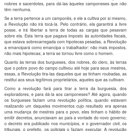
nobres e sacerdotes, para dá-las àqueles camponeses que não
têm nenhuma.
Se a terra pertence a um camponês, e ele a cultiva por si mesmo,
a Revolução não irá tocá-la. Pelo contrário, ela garantirá a livre
posse, e irá libertar a terra de todas as cargas que pesavam
sobre ela. Esta terra que pagava imposto às autoridades fiscais,
que estava sobrecarregada com hipotecas pesadas, a Revolução
a emancipará como emancipa o trabalhador: não mais impostos,
não mais hipotecas; a terra se tornou livre como o homem.
Quanto às terras dos burgueses, dos nobres, do clero, às terras
que o pobre povo do campo cultivou até hoje para seus mestres,
essas, a Revolução tira-las daqueles que as tinham roubadas, as
restitui aos seus legítimos proprietários, aqueles que as cultivam.
Como a revolução fará para tirar a terra da burguesia, dos
exploradores, e para dá-la aos camponeses? Até agora, quando
os burgueses faziam uma revolução política, quando estavam
realizando um daqueles movimentos cujo resultado era apenas
uma mudança de mestres para o povo, eles tinham o hábito de
emitir decretos, anunciavam ao país a vontade do novo governo;
o decreto era publicado nos municípios, e o governador civil, os
tribunais, o prefeito, os policiais o faziam executar. A revolução