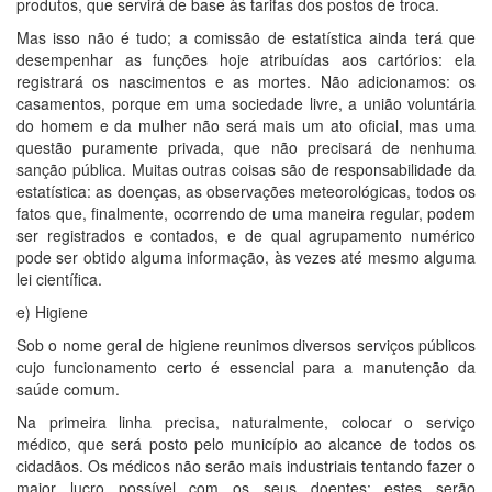
produtos, que servirá de base às tarifas dos postos de troca.
Mas isso não é tudo; a comissão de estatística ainda terá que
desempenhar as funções hoje atribuídas aos cartórios: ela
registrará os nascimentos e as mortes. Não adicionamos: os
casamentos, porque em uma sociedade livre, a união voluntária
do homem e da mulher não será mais um ato oficial, mas uma
questão puramente privada, que não precisará de nenhuma
sanção pública. Muitas outras coisas são de responsabilidade da
estatística: as doenças, as observações meteorológicas, todos os
fatos que, finalmente, ocorrendo de uma maneira regular, podem
ser registrados e contados, e de qual agrupamento numérico
pode ser obtido alguma informação, às vezes até mesmo alguma
lei científica.
e) Higiene
Sob o nome geral de higiene reunimos diversos serviços públicos
cujo funcionamento certo é essencial para a manutenção da
saúde comum.
Na primeira linha precisa, naturalmente, colocar o serviço
médico, que será posto pelo município ao alcance de todos os
cidadãos. Os médicos não serão mais industriais tentando fazer o
maior lucro possível com os seus doentes; estes serão