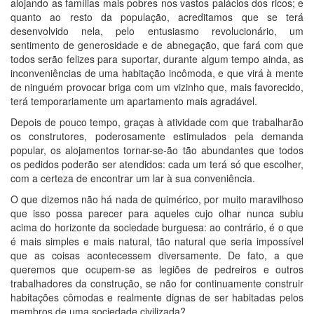
alojando as famílias mais pobres nos vastos palácios dos ricos; e
quanto ao resto da população, acreditamos que se terá
desenvolvido nela, pelo entusiasmo revolucionário, um
sentimento de generosidade e de abnegação, que fará com que
todos serão felizes para suportar, durante algum tempo ainda, as
inconveniências de uma habitação incômoda, e que virá à mente
de ninguém provocar briga com um vizinho que, mais favorecido,
terá temporariamente um apartamento mais agradável.
Depois de pouco tempo, graças à atividade com que trabalharão
os construtores, poderosamente estimulados pela demanda
popular, os alojamentos tornar-se-ão tão abundantes que todos
os pedidos poderão ser atendidos: cada um terá só que escolher,
com a certeza de encontrar um lar à sua conveniência.
O que dizemos não há nada de quimérico, por muito maravilhoso
que isso possa parecer para aqueles cujo olhar nunca subiu
acima do horizonte da sociedade burguesa: ao contrário, é o que
é mais simples e mais natural, tão natural que seria impossível
que as coisas acontecessem diversamente. De fato, a que
queremos que ocupem-se as legiões de pedreiros e outros
trabalhadores da construção, se não for continuamente construir
habitações cômodas e realmente dignas de ser habitadas pelos
membros de uma sociedade civilizada?