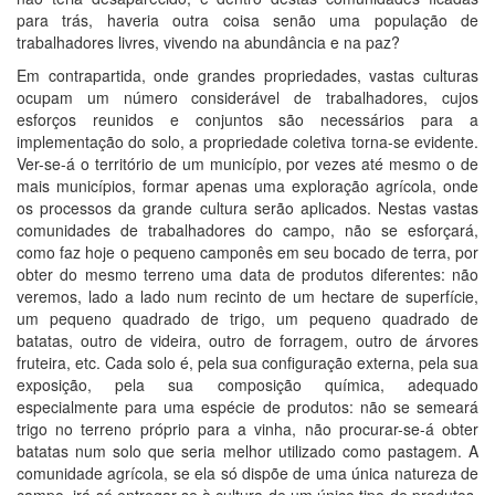
para trás, haveria outra coisa senão uma população de
trabalhadores livres, vivendo na abundância e na paz?
Em contrapartida, onde grandes propriedades, vastas culturas
ocupam um número considerável de trabalhadores, cujos
esforços reunidos e conjuntos são necessários para a
implementação do solo, a propriedade coletiva torna-se evidente.
Ver-se-á o território de um município, por vezes até mesmo o de
mais municípios, formar apenas uma exploração agrícola, onde
os processos da grande cultura serão aplicados. Nestas vastas
comunidades de trabalhadores do campo, não se esforçará,
como faz hoje o pequeno camponês em seu bocado de terra, por
obter do mesmo terreno uma data de produtos diferentes: não
veremos, lado a lado num recinto de um hectare de superfície,
um pequeno quadrado de trigo, um pequeno quadrado de
batatas, outro de videira, outro de forragem, outro de árvores
fruteira, etc. Cada solo é, pela sua configuração externa, pela sua
exposição, pela sua composição química, adequado
especialmente para uma espécie de produtos: não se semeará
trigo no terreno próprio para a vinha, não procurar-se-á obter
batatas num solo que seria melhor utilizado como pastagem. A
comunidade agrícola, se ela só dispõe de uma única natureza de
campo, irá só entregar-se à cultura de um único tipo de produtos,