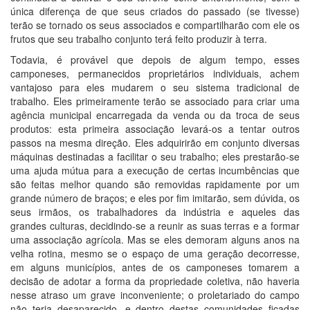
única diferença de que seus criados do passado (se tivesse)
terão se tornado os seus associados e compartilharão com ele os
frutos que seu trabalho conjunto terá feito produzir à terra.
Todavia, é provável que depois de algum tempo, esses
camponeses, permanecidos proprietários individuais, achem
vantajoso para eles mudarem o seu sistema tradicional de
trabalho. Eles primeiramente terão se associado para criar uma
agência municipal encarregada da venda ou da troca de seus
produtos: esta primeira associação levará-os a tentar outros
passos na mesma direção. Eles adquirirão em conjunto diversas
máquinas destinadas a facilitar o seu trabalho; eles prestarão-se
uma ajuda mútua para a execução de certas incumbências que
são feitas melhor quando são removidas rapidamente por um
grande número de braços; e eles por fim imitarão, sem dúvida, os
seus irmãos, os trabalhadores da indústria e aqueles das
grandes culturas, decidindo-se a reunir as suas terras e a formar
uma associação agrícola. Mas se eles demoram alguns anos na
velha rotina, mesmo se o espaço de uma geração decorresse,
em alguns municípios, antes de os camponeses tomarem a
decisão de adotar a forma da propriedade coletiva, não haveria
nesse atraso um grave inconveniente; o proletariado do campo
não teria desaparecido, e dentro destas comunidades ficadas