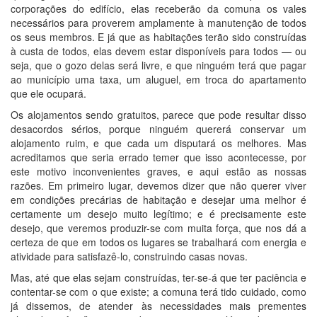
corporações do edifício, elas receberão da comuna os vales
necessários para proverem amplamente à manutenção de todos
os seus membros. E já que as habitações terão sido construídas
à custa de todos, elas devem estar disponíveis para todos — ou
seja, que o gozo delas será livre, e que ninguém terá que pagar
ao município uma taxa, um aluguel, em troca do apartamento
que ele ocupará.
Os alojamentos sendo gratuitos, parece que pode resultar disso
desacordos sérios, porque ninguém quererá conservar um
alojamento ruim, e que cada um disputará os melhores. Mas
acreditamos que seria errado temer que isso acontecesse, por
este motivo inconvenientes graves, e aqui estão as nossas
razões. Em primeiro lugar, devemos dizer que não querer viver
em condições precárias de habitação e desejar uma melhor é
certamente um desejo muito legítimo; e é precisamente este
desejo, que veremos produzir-se com muita força, que nos dá a
certeza de que em todos os lugares se trabalhará com energia e
atividade para satisfazê-lo, construindo casas novas.
Mas, até que elas sejam construídas, ter-se-á que ter paciência e
contentar-se com o que existe; a comuna terá tido cuidado, como
já dissemos, de atender às necessidades mais prementes