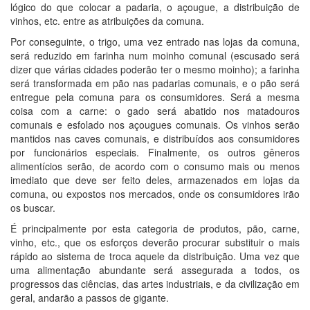
lógico do que colocar a padaria, o açougue, a distribuição de
vinhos, etc. entre as atribuições da comuna.
Por conseguinte, o trigo, uma vez entrado nas lojas da comuna,
será reduzido em farinha num moinho comunal (escusado será
dizer que várias cidades poderão ter o mesmo moinho); a farinha
será transformada em pão nas padarias comunais, e o pão será
entregue pela comuna para os consumidores. Será a mesma
coisa com a carne: o gado será abatido nos matadouros
comunais e esfolado nos açougues comunais. Os vinhos serão
mantidos nas caves comunais, e distribuídos aos consumidores
por funcionários especiais. Finalmente, os outros gêneros
alimentícios serão, de acordo com o consumo mais ou menos
imediato que deve ser feito deles, armazenados em lojas da
comuna, ou expostos nos mercados, onde os consumidores irão
os buscar.
É principalmente por esta categoria de produtos, pão, carne,
vinho, etc., que os esforços deverão procurar substituir o mais
rápido ao sistema de troca aquele da distribuição. Uma vez que
uma alimentação abundante será assegurada a todos, os
progressos das ciências, das artes industriais, e da civilização em
geral, andarão a passos de gigante.