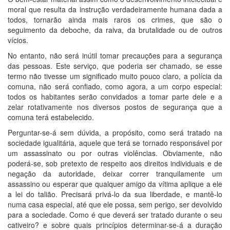
moral que resulta da instrução verdadeiramente humana dada a
todos, tornarão ainda mais raros os crimes, que são o
seguimento da deboche, da raiva, da brutalidade ou de outros
vícios.
No entanto, não será inútil tomar precauções para a segurança
das pessoas. Este serviço, que poderia ser chamado, se esse
termo não tivesse um significado muito pouco claro, a polícia da
comuna, não será confiado, como agora, a um corpo especial:
todos os habitantes serão convidados a tomar parte dele e a
zelar rotativamente nos diversos postos de segurança que a
comuna terá estabelecido.
Perguntar-se-á sem dúvida, a propósito, como será tratado na
sociedade igualitária, aquele que terá se tornado responsável por
um assassinato ou por outras violências. Obviamente, não
poderá-se, sob pretexto de respeito aos direitos individuais e de
negação da autoridade, deixar correr tranquilamente um
assassino ou esperar que qualquer amigo da vítima aplique a ele
a lei do talião. Precisará privá-lo da sua liberdade, e mantê-lo
numa casa especial, até que ele possa, sem perigo, ser devolvido
para a sociedade. Como é que deverá ser tratado durante o seu
cativeiro? e sobre quais princípios determinar-se-á a duração