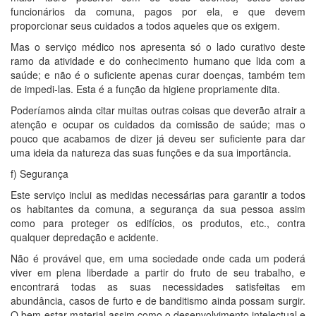
funcionários da comuna, pagos por ela, e que devem
proporcionar seus cuidados a todos aqueles que os exigem.
Mas o serviço médico nos apresenta só o lado curativo deste
ramo da atividade e do conhecimento humano que lida com a
saúde; e não é o suficiente apenas curar doenças, também tem
de impedi-las. Esta é a função da higiene propriamente dita.
Poderíamos ainda citar muitas outras coisas que deverão atrair a
atenção e ocupar os cuidados da comissão de saúde; mas o
pouco que acabamos de dizer já deveu ser suficiente para dar
uma ideia da natureza das suas funções e da sua importância.
f) Segurança
Este serviço inclui as medidas necessárias para garantir a todos
os habitantes da comuna, a segurança da sua pessoa assim
como para proteger os edifícios, os produtos, etc., contra
qualquer depredação e acidente.
Não é provável que, em uma sociedade onde cada um poderá
viver em plena liberdade a partir do fruto de seu trabalho, e
encontrará todas as suas necessidades satisfeitas em
abundância, casos de furto e de banditismo ainda possam surgir.
O bem-estar material assim como o desenvolvimento intelectual e