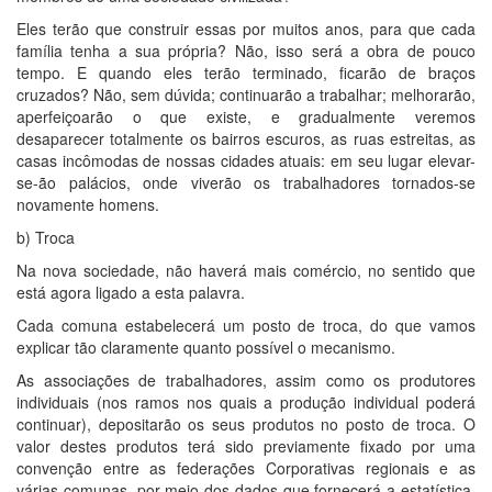
Eles terão que construir essas por muitos anos, para que cada
família tenha a sua própria? Não, isso será a obra de pouco
tempo. E quando eles terão terminado, ficarão de braços
cruzados? Não, sem dúvida; continuarão a trabalhar; melhorarão,
aperfeiçoarão o que existe, e gradualmente veremos
desaparecer totalmente os bairros escuros, as ruas estreitas, as
casas incômodas de nossas cidades atuais: em seu lugar elevar-
se-ão palácios, onde viverão os trabalhadores tornados-se
novamente homens.
b) Troca
Na nova sociedade, não haverá mais comércio, no sentido que
está agora ligado a esta palavra.
Cada comuna estabelecerá um posto de troca, do que vamos
explicar tão claramente quanto possível o mecanismo.
As associações de trabalhadores, assim como os produtores
individuais (nos ramos nos quais a produção individual poderá
continuar), depositarão os seus produtos no posto de troca. O
valor destes produtos terá sido previamente fixado por uma
convenção entre as federações Corporativas regionais e as
várias comunas, por meio dos dados que fornecerá a estatística.