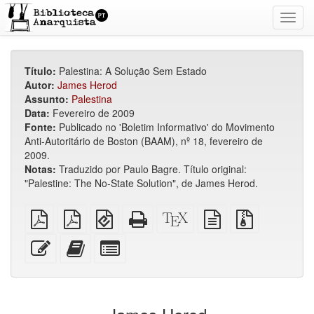
Toggl
navig
Título:
Palestina: A Solução Sem Estado
Autor:
James Herod
Assunto:
Palestina
Data:
Fevereiro de 2009
Fonte:
Publicado no 'Boletim Informativo' do Movimento
Anti-Autoritário de Boston (BAAM), nº 18, fevereiro de
2009.
Notas:
Traduzido por Paulo Bagre. Título original:
"Palestine: The No-State Solution", de James Herod.
PDF
PDF
EPUB
HTML
Código-
fonte
Arquivos
simples
imposto
(para
puro
fonte
em
fonte
sobre
dispositivos
(para
XeLaTeX
texto
com
Editar
Adicionar
Selecionar
A4
móveis)
impressão)
puro
anexos
esse
este
algumas
texto
texto
partes
ao
para
construtor
o
de
bookbuilder