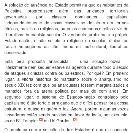
A solução de ausência de Estado permitiria que os habitantes da
Palestina progredissem além das unidades territoriais
governadas por classes dominantes capitalistas,
independentemente de essas classes se definirem em termos
étnicos, raciais ou religiosos, ou pelos chamados direitos civis do
liberalismo humanista secular. O verdadeiro problema é o próprio
Estado-nação, e não se ele é religioso ou secular, étnico (ou
racial) homogêneo ou não, mono ou multicultural, liberal ou
conservador.
Esta bela proposta anarquista — uma solução óbvia —
infelizmente nem sequer esteve na agenda durante todo o século
de ataques sionistas contra os palestinos. Por quê? Em primeiro
lugar, a vitória histórica do marxismo sobre o anarquismo no
século XIX fez com que os anarquistas fossem marginalizados e
mantidos fora da arena política por mais de cem anos. Em
segundo lugar, o sistema de Estados-nação controlado pelo
capitalismo é tão forte e arraigado que é difícil pensar fora dessa
estrutura, e quase ninguém o fez. Agora, porém, algumas vozes
inovadoras estão sendo ouvidas em favor da ideia, por exemplo,
[2]
[3]
as de Bill Templer
ou Uri Gordon.
O problema com a solução de dois Estados é que ela concede