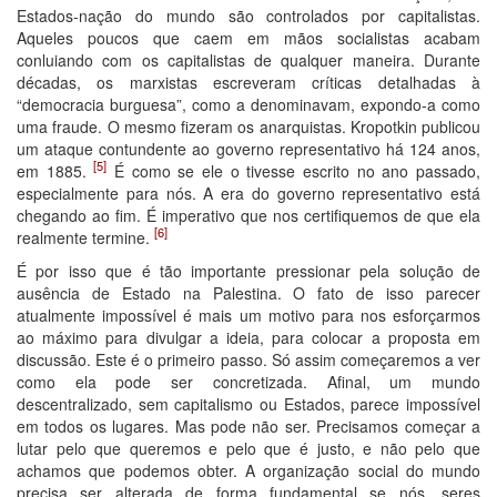
Estados-nação do mundo são controlados por capitalistas.
Aqueles poucos que caem em mãos socialistas acabam
conluiando com os capitalistas de qualquer maneira. Durante
décadas, os marxistas escreveram críticas detalhadas à
“democracia burguesa”, como a denominavam, expondo-a como
uma fraude. O mesmo fizeram os anarquistas. Kropotkin publicou
um ataque contundente ao governo representativo há 124 anos,
[5]
em 1885.
É como se ele o tivesse escrito no ano passado,
especialmente para nós. A era do governo representativo está
chegando ao fim. É imperativo que nos certifiquemos de que ela
[6]
realmente termine.
É por isso que é tão importante pressionar pela solução de
ausência de Estado na Palestina. O fato de isso parecer
atualmente impossível é mais um motivo para nos esforçarmos
ao máximo para divulgar a ideia, para colocar a proposta em
discussão. Este é o primeiro passo. Só assim começaremos a ver
como ela pode ser concretizada. Afinal, um mundo
descentralizado, sem capitalismo ou Estados, parece impossível
em todos os lugares. Mas pode não ser. Precisamos começar a
lutar pelo que queremos e pelo que é justo, e não pelo que
achamos que podemos obter. A organização social do mundo
precisa ser alterada de forma fundamental se nós, seres