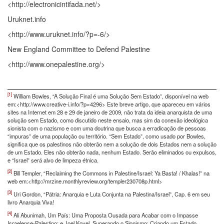
<http://electronicintifada.net/>
Uruknet.info
<http://www.uruknet.info/?p=-6/>
New England Committee to Defend Palestine
<http://www.onepalestine.org/>
[1]
William Bowles, “A Solução Final é uma Solução Sem Estado”, disponível na web
em:<http://www.creative-i.info/?p=4296> Este breve artigo, que apareceu em vários
sites na Internet em 28 e 29 de janeiro de 2009, não trata da ideia anarquista de uma
solução sem Estado, como discutido neste ensaio, mas sim da conexão ideológica
sionista com o nazismo e com uma doutrina que busca a erradicação de pessoas
“impuras” de uma população ou território. “Sem Estado”, como usado por Bowles,
significa que os palestinos não obterão nem a solução de dois Estados nem a solução
de um Estado. Eles não obterão nada, nenhum Estado. Serão eliminados ou expulsos,
e “Israel” será alvo de limpeza étnica.
[2]
Bill Templer, “Reclaiming the Commons in Palestine/Israel: Ya Basta! / Khalas!” na
web em:<http://mrzine.monthlyreview.org/templer230708p.html>
[3]
Uri Gordon, “Pátria: Anarquia e Luta Conjunta na Palestina/Israel”, Cap. 6 em seu
livro Anarquia Viva!
[4]
Ali Abunimah, Um País: Uma Proposta Ousada para Acabar com o Impasse
Israelense-Palestino; e Joel Kovel, Superando o Sionismo: Criando um Estado