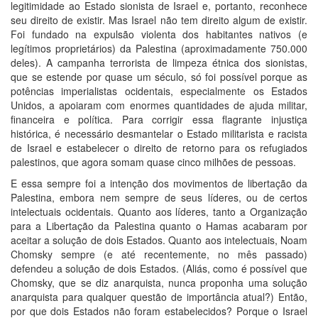
legitimidade ao Estado sionista de Israel e, portanto, reconhece
seu direito de existir. Mas Israel não tem direito algum de existir.
Foi fundado na expulsão violenta dos habitantes nativos (e
legítimos proprietários) da Palestina (aproximadamente 750.000
deles). A campanha terrorista de limpeza étnica dos sionistas,
que se estende por quase um século, só foi possível porque as
potências imperialistas ocidentais, especialmente os Estados
Unidos, a apoiaram com enormes quantidades de ajuda militar,
financeira e política. Para corrigir essa flagrante injustiça
histórica, é necessário desmantelar o Estado militarista e racista
de Israel e estabelecer o direito de retorno para os refugiados
palestinos, que agora somam quase cinco milhões de pessoas.
E essa sempre foi a intenção dos movimentos de libertação da
Palestina, embora nem sempre de seus líderes, ou de certos
intelectuais ocidentais. Quanto aos líderes, tanto a Organização
para a Libertação da Palestina quanto o Hamas acabaram por
aceitar a solução de dois Estados. Quanto aos intelectuais, Noam
Chomsky sempre (e até recentemente, no mês passado)
defendeu a solução de dois Estados. (Aliás, como é possível que
Chomsky, que se diz anarquista, nunca proponha uma solução
anarquista para qualquer questão de importância atual?) Então,
por que dois Estados não foram estabelecidos? Porque o Israel