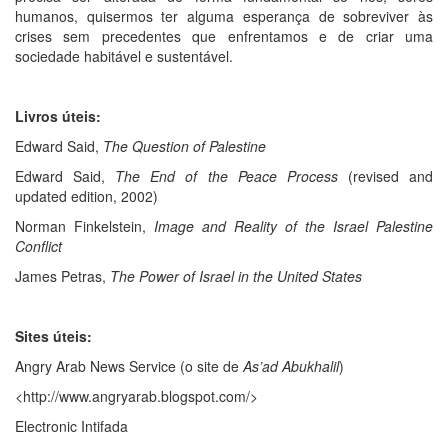
humanos, quisermos ter alguma esperança de sobreviver às
crises sem precedentes que enfrentamos e de criar uma
sociedade habitável e sustentável.
Livros
úteis:
Edward Said,
The
Question
of
Palestine
Edward Said,
The
End
of
the
Peace
Process
(revised and
updated edition, 2002)
Norman Finkelstein,
Image
and
Reality
of
the
Israel
Palestine
Conflict
James Petras,
The
Power
of
Israel
in
the
United
States
Sites
úteis:
Angry Arab News Service (o site de
As’ad
Abukhalil
)
<http://www.angryarab.blogspot.com/>
Electronic Intifada