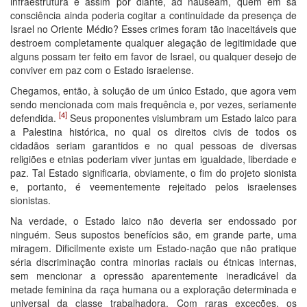
infraestrutura e assim por diante, ad nauseam, quem em sã
consciência ainda poderia cogitar a continuidade da presença de
Israel no Oriente Médio? Esses crimes foram tão inaceitáveis que
destroem completamente qualquer alegação de legitimidade que
alguns possam ter feito em favor de Israel, ou qualquer desejo de
conviver em paz com o Estado israelense.
Chegamos, então, à solução de um único Estado, que agora vem
sendo mencionada com mais frequência e, por vezes, seriamente
[4]
defendida.
Seus proponentes vislumbram um Estado laico para
a Palestina histórica, no qual os direitos civis de todos os
cidadãos seriam garantidos e no qual pessoas de diversas
religiões e etnias poderiam viver juntas em igualdade, liberdade e
paz. Tal Estado significaria, obviamente, o fim do projeto sionista
e, portanto, é veementemente rejeitado pelos israelenses
sionistas.
Na verdade, o Estado laico não deveria ser endossado por
ninguém. Seus supostos benefícios são, em grande parte, uma
miragem. Dificilmente existe um Estado-nação que não pratique
séria discriminação contra minorias raciais ou étnicas internas,
sem mencionar a opressão aparentemente ineradicável da
metade feminina da raça humana ou a exploração determinada e
universal da classe trabalhadora. Com raras exceções, os