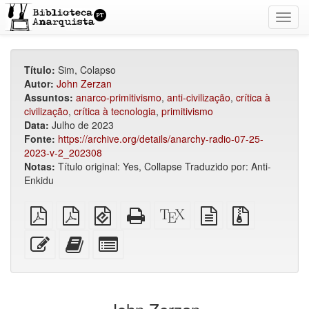
Toggl
navig
Título:
Sim, Colapso
Autor:
John Zerzan
Assuntos:
anarco-primitivismo
,
anti-civilização
,
crítica à
civilização
,
crítica à tecnologia
,
primitivismo
Data:
Julho de 2023
Fonte:
https://archive.org/details/anarchy-radio-07-25-
2023-v-2_202308
Notas:
Título original: Yes, Collapse Traduzido por: Anti-
Enkidu
PDF
PDF
EPUB
HTML
Código-
fonte
Arquivos
simples
imposto
(para
puro
fonte
em
fonte
sobre
dispositivos
(para
XeLaTeX
texto
com
Editar
Adicionar
Selecionar
A4
móveis)
impressão)
puro
anexos
esse
este
algumas
texto
texto
partes
ao
para
construtor
o
de
bookbuilder