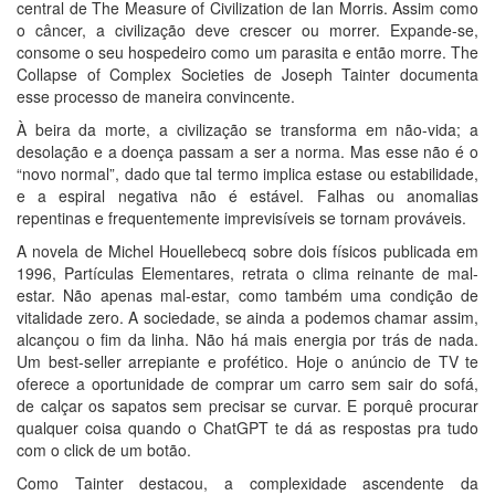
central de The Measure of Civilization de Ian Morris. Assim como
o câncer, a civilização deve crescer ou morrer. Expande-se,
consome o seu hospedeiro como um parasita e então morre. The
Collapse of Complex Societies de Joseph Tainter documenta
esse processo de maneira convincente.
À beira da morte, a civilização se transforma em não-vida; a
desolação e a doença passam a ser a norma. Mas esse não é o
“novo normal”, dado que tal termo implica estase ou estabilidade,
e a espiral negativa não é estável. Falhas ou anomalias
repentinas e frequentemente imprevisíveis se tornam prováveis.
A novela de Michel Houellebecq sobre dois físicos publicada em
1996, Partículas Elementares, retrata o clima reinante de mal-
estar. Não apenas mal-estar, como também uma condição de
vitalidade zero. A sociedade, se ainda a podemos chamar assim,
alcançou o fim da linha. Não há mais energia por trás de nada.
Um best-seller arrepiante e profético. Hoje o anúncio de TV te
oferece a oportunidade de comprar um carro sem sair do sofá,
de calçar os sapatos sem precisar se curvar. E porquê procurar
qualquer coisa quando o ChatGPT te dá as respostas pra tudo
com o click de um botão.
Como Tainter destacou, a complexidade ascendente da