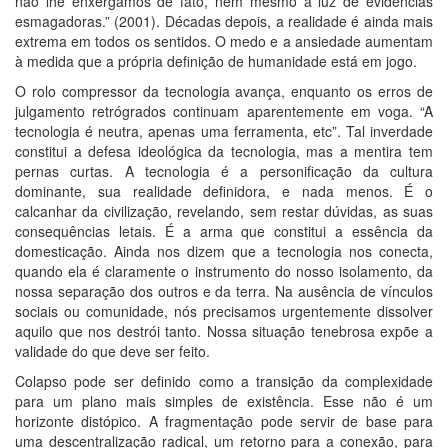
não lhe enxergamos de fato, nem mesmo à luz de evidências
esmagadoras.” (2001). Décadas depois, a realidade é ainda mais
extrema em todos os sentidos. O medo e a ansiedade aumentam
à medida que a própria definição de humanidade está em jogo.
O rolo compressor da tecnologia avança, enquanto os erros de
julgamento retrógrados continuam aparentemente em voga. “A
tecnologia é neutra, apenas uma ferramenta, etc”. Tal inverdade
constitui a defesa ideológica da tecnologia, mas a mentira tem
pernas curtas. A tecnologia é a personificação da cultura
dominante, sua realidade definidora, e nada menos. É o
calcanhar da civilização, revelando, sem restar dúvidas, as suas
consequências letais. É a arma que constitui a essência da
domesticação. Ainda nos dizem que a tecnologia nos conecta,
quando ela é claramente o instrumento do nosso isolamento, da
nossa separação dos outros e da terra. Na ausência de vínculos
sociais ou comunidade, nós precisamos urgentemente dissolver
aquilo que nos destrói tanto. Nossa situação tenebrosa expõe a
validade do que deve ser feito.
Colapso pode ser definido como a transição da complexidade
para um plano mais simples de existência. Esse não é um
horizonte distópico. A fragmentação pode servir de base para
uma descentralização radical, um retorno para a conexão, para