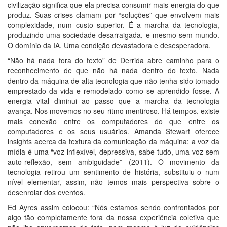
civilização significa que ela precisa consumir mais energia do que
produz. Suas crises clamam por “soluções” que envolvem mais
complexidade, num custo superior. É a marcha da tecnologia,
produzindo uma sociedade desarraigada, e mesmo sem mundo.
O domínio da IA. Uma condição devastadora e desesperadora.
“Não há nada fora do texto” de Derrida abre caminho para o
reconhecimento de que não há nada dentro do texto. Nada
dentro da máquina de alta tecnologia que não tenha sido tomado
emprestado da vida e remodelado como se aprendido fosse. A
energia vital diminui ao passo que a marcha da tecnologia
avança. Nos movemos no seu ritmo mentiroso. Há tempos, existe
mais conexão entre os computadores do que entre os
computadores e os seus usuários. Amanda Stewart oferece
insights acerca da textura da comunicação da máquina: a voz da
mídia é uma “voz inflexível, depressiva, sabe-tudo, uma voz sem
auto-reflexão, sem ambiguidade” (2011). O movimento da
tecnologia retirou um sentimento de história, substituiu-o num
nível elementar, assim, não temos mais perspectiva sobre o
desenrolar dos eventos.
Ed Ayres assim colocou: “Nós estamos sendo confrontados por
algo tão completamente fora da nossa experiência coletiva que