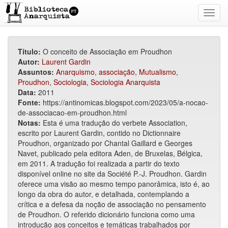
Toggl
navig
Título:
O conceito de Associação em Proudhon
Autor:
Laurent Gardin
Assuntos:
Anarquismo
,
associação
,
Mutualismo
,
Proudhon
,
Sociologia
,
Sociologia Anarquista
Data:
2011
Fonte:
https://antinomicas.blogspot.com/2023/05/a-nocao-
de-associacao-em-proudhon.html
Notas:
Esta é uma tradução do verbete Association,
escrito por Laurent Gardin, contido no Dictionnaire
Proudhon, organizado por Chantal Gaillard e Georges
Navet, publicado pela editora Aden, de Bruxelas, Bélgica,
em 2011. A tradução foi realizada a partir do texto
disponível online no site da Société P.-J. Proudhon. Gardin
oferece uma visão ao mesmo tempo panorâmica, isto é, ao
longo da obra do autor, e detalhada, contemplando a
crítica e a defesa da noção de associação no pensamento
de Proudhon. O referido dicionário funciona como uma
introdução aos conceitos e temáticas trabalhados por