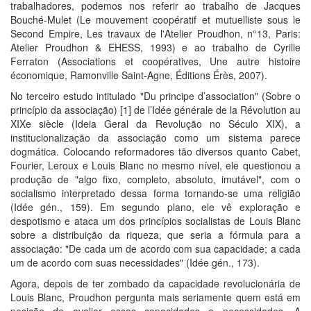
trabalhadores, podemos nos referir ao trabalho de Jacques
Bouché-Mulet (Le mouvement coopératif et mutuelliste sous le
Second Empire, Les travaux de l'Atelier Proudhon, n°13, Paris:
Atelier Proudhon & EHESS, 1993) e ao trabalho de Cyrille
Ferraton (Associations et coopératives, Une autre histoire
économique, Ramonville Saint-Agne, Éditions Érès, 2007).
No terceiro estudo intitulado "Du principe d’association" (Sobre o
princípio da associação) [1] de l’Idée générale de la Révolution au
XIXe siècle (Ideia Geral da Revolução no Século XIX), a
institucionalização da associação como um sistema parece
dogmática. Colocando reformadores tão diversos quanto Cabet,
Fourier, Leroux e Louis Blanc no mesmo nível, ele questionou a
produção de "algo fixo, completo, absoluto, imutável", com o
socialismo interpretado dessa forma tornando-se uma religião
(Idée gén., 159). Em segundo plano, ele vê exploração e
despotismo e ataca um dos princípios socialistas de Louis Blanc
sobre a distribuição da riqueza, que seria a fórmula para a
associação: "De cada um de acordo com sua capacidade; a cada
um de acordo com suas necessidades" (Idée gén., 173).
Agora, depois de ter zombado da capacidade revolucionária de
Louis Blanc, Proudhon pergunta mais seriamente quem está em
posição de avaliar essas capacidades e necessidades. A