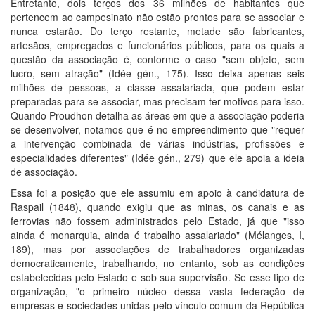
Entretanto, dois terços dos 36 milhões de habitantes que
pertencem ao campesinato não estão prontos para se associar e
nunca estarão. Do terço restante, metade são fabricantes,
artesãos, empregados e funcionários públicos, para os quais a
questão da associação é, conforme o caso "sem objeto, sem
lucro, sem atração" (Idée gén., 175). Isso deixa apenas seis
milhões de pessoas, a classe assalariada, que podem estar
preparadas para se associar, mas precisam ter motivos para isso.
Quando Proudhon detalha as áreas em que a associação poderia
se desenvolver, notamos que é no empreendimento que "requer
a intervenção combinada de várias indústrias, profissões e
especialidades diferentes" (Idée gén., 279) que ele apoia a ideia
de associação.
Essa foi a posição que ele assumiu em apoio à candidatura de
Raspail (1848), quando exigiu que as minas, os canais e as
ferrovias não fossem administrados pelo Estado, já que "isso
ainda é monarquia, ainda é trabalho assalariado" (Mélanges, I,
189), mas por associações de trabalhadores organizadas
democraticamente, trabalhando, no entanto, sob as condições
estabelecidas pelo Estado e sob sua supervisão. Se esse tipo de
organização, "o primeiro núcleo dessa vasta federação de
empresas e sociedades unidas pelo vínculo comum da República