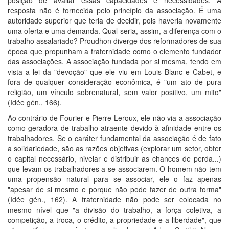
resposta não é fornecida pelo princípio da associação. É uma
autoridade superior que teria de decidir, pois haveria novamente
uma oferta e uma demanda. Qual seria, assim, a diferença com o
trabalho assalariado? Proudhon diverge dos reformadores de sua
época que propunham a fraternidade como o elemento fundador
das associações. A associação fundada por si mesma, tendo em
vista a lei da "devoção" que ele viu em Louis Blanc e Cabet, e
fora de qualquer consideração econômica, é "um ato de pura
religião, um vínculo sobrenatural, sem valor positivo, um mito"
(Idée gén., 166).
Ao contrário de Fourier e Pierre Leroux, ele não via a associação
como geradora de trabalho atraente devido à afinidade entre os
trabalhadores. Se o caráter fundamental da associação é de fato
a solidariedade, são as razões objetivas (explorar um setor, obter
o capital necessário, nivelar e distribuir as chances de perda...)
que levam os trabalhadores a se associarem. O homem não tem
uma propensão natural para se associar, ele o faz apenas
"apesar de si mesmo e porque não pode fazer de outra forma"
(Idée gén., 162). A fraternidade não pode ser colocada no
mesmo nível que "a divisão do trabalho, a força coletiva, a
competição, a troca, o crédito, a propriedade e a liberdade", que