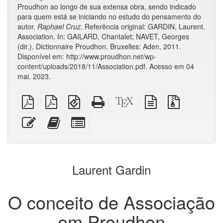
Proudhon ao longo de sua extensa obra, sendo indicado
para quem está se iniciando no estudo do pensamento do
autor.
Raphael Cruz
. Referência original: GARDIN, Laurent.
Association. In: GAILARD, Chantalet; NAVET, Georges
(dir.). Dictionnaire Proudhon. Bruxelles: Aden, 2011.
Disponível em: http://www.proudhon.net/wp-
content/uploads/2018/11/Association.pdf. Acesso em 04
mai. 2023.
PDF
PDF
EPUB
HTML
Código-
fonte
Arquivos
simples
imposto
(para
puro
fonte
em
fonte
sobre
dispositivos
(para
XeLaTeX
texto
com
Editar
Adicionar
Selecionar
A4
móveis)
impressão)
puro
anexos
esse
este
algumas
texto
texto
partes
ao
para
construtor
o
Laurent Gardin
de
bookbuilder
livros
O conceito de Associação
em Proudhon