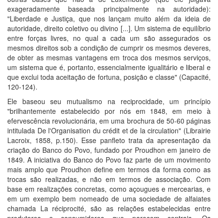
exageradamente baseada principalmente na autoridade):
"Liberdade e Justiça, que nos lançam muito além da ideia de
autoridade, direito coletivo ou divino [...]. Um sistema de equilíbrio
entre forças livres, no qual a cada um são assegurados os
mesmos direitos sob a condição de cumprir os mesmos deveres,
de obter as mesmas vantagens em troca dos mesmos serviços,
um sistema que é, portanto, essencialmente igualitário e liberal e
que exclui toda aceitação de fortuna, posição e classe" (Capacité,
120-124).
Ele baseou seu mutualismo na reciprocidade, um princípio
"brilhantemente estabelecido por nós em 1848, em meio à
efervescência revolucionária, em uma brochura de 50-60 páginas
intitulada De l'Organisation du crédit et de la circulation" (Librairie
Lacroix, 1858, p.150). Esse panfleto trata da apresentação da
criação do Banco do Povo, fundado por Proudhon em janeiro de
1849. A iniciativa do Banco do Povo faz parte de um movimento
mais amplo que Proudhon define em termos da forma como as
trocas são realizadas, e não em termos de associação. Com
base em realizações concretas, como açougues e mercearias, e
em um exemplo bem nomeado de uma sociedade de alfaiates
chamada La réciprocité, são as relações estabelecidas entre
produtores e consumidores que parecem centrais. Os