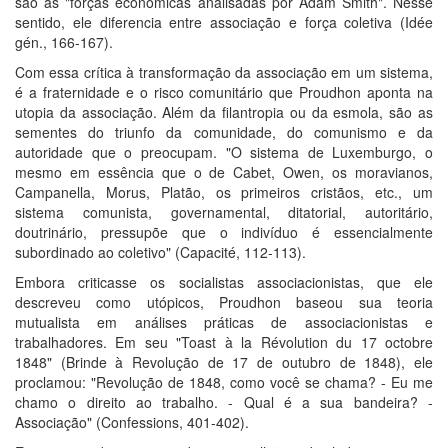
são as "forças econômicas analisadas por Adam Smith". Nesse
sentido, ele diferencia entre associação e força coletiva (Idée
gén., 166-167).
Com essa crítica à transformação da associação em um sistema,
é a fraternidade e o risco comunitário que Proudhon aponta na
utopia da associação. Além da filantropia ou da esmola, são as
sementes do triunfo da comunidade, do comunismo e da
autoridade que o preocupam. "O sistema de Luxemburgo, o
mesmo em essência que o de Cabet, Owen, os moravianos,
Campanella, Morus, Platão, os primeiros cristãos, etc., um
sistema comunista, governamental, ditatorial, autoritário,
doutrinário, pressupõe que o indivíduo é essencialmente
subordinado ao coletivo" (Capacité, 112-113).
Embora criticasse os socialistas associacionistas, que ele
descreveu como utópicos, Proudhon baseou sua teoria
mutualista em análises práticas de associacionistas e
trabalhadores. Em seu "Toast à la Révolution du 17 octobre
1848" (Brinde à Revolução de 17 de outubro de 1848), ele
proclamou: "Revolução de 1848, como você se chama? - Eu me
chamo o direito ao trabalho. - Qual é a sua bandeira? -
Associação" (Confessions, 401-402).