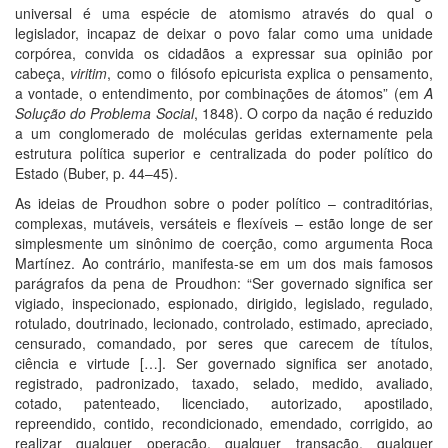
universal é uma espécie de atomismo através do qual o
legislador, incapaz de deixar o povo falar como uma unidade
corpórea, convida os cidadãos a expressar sua opinião por
cabeça,
viritim
, como o filósofo epicurista explica o pensamento,
a vontade, o entendimento, por combinações de átomos” (em
A
Solução do Problema Social
, 1848). O corpo da nação é reduzido
a um conglomerado de moléculas geridas externamente pela
estrutura política superior e centralizada do poder político do
Estado (Buber, p. 44–45).
As ideias de Proudhon sobre o poder político – contraditórias,
complexas, mutáveis, versáteis e flexíveis – estão longe de ser
simplesmente um sinônimo de coerção, como argumenta Roca
Martínez. Ao contrário, manifesta-se em um dos mais famosos
parágrafos da pena de Proudhon: “Ser governado significa ser
vigiado, inspecionado, espionado, dirigido, legislado, regulado,
rotulado, doutrinado, lecionado, controlado, estimado, apreciado,
censurado, comandado, por seres que carecem de títulos,
ciência e virtude […]. Ser governado significa ser anotado,
registrado, padronizado, taxado, selado, medido, avaliado,
cotado, patenteado, licenciado, autorizado, apostilado,
repreendido, contido, recondicionado, emendado, corrigido, ao
realizar qualquer operação, qualquer transação, qualquer