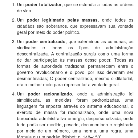
Um
poder totalizador
, que se estendia a todas as ordens
de vida.
Um
poder legitimado
pelas massas
, onde todos os
cidadãos são soberanos, que expressavam sua vontade
geral por meio do poder político.
Um
poder centralizado
, que exterminou as comunas, os
sindicatos e todos os tipos de administração
descentralizada. A centralização surgiu como uma forma
de dar participação às massas desse poder. Todas as
formas de autoridade tradicional permaneciam entre o
governo revolucionário e o povo, por isso deveriam ser
desmanteladas; O poder centralizado, mesmo o ditatorial,
era o melhor meio para representar a vontade geral.
Um
poder racionalizado
, onde a administração foi
simplificada, as medidas foram padronizadas, uma
linguagem foi imposta através do sistema educacional, o
exército de massa foi racionalizado, onde uma nova
burocracia administrativa emergiu, despersonalizada, onde
tudo podia ser medido, pesado, documentado e registrado
por meio de um número, uma norma, uma regra, uma
fórmula ou um padrão (Nisbet: p. 148–150).