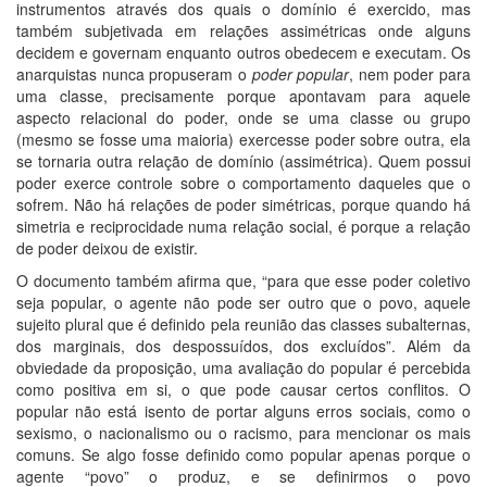
instrumentos através dos quais o domínio é exercido, mas
também subjetivada em relações assimétricas onde alguns
decidem e governam enquanto outros obedecem e executam. Os
anarquistas nunca propuseram o
poder popular
, nem poder para
uma classe, precisamente porque apontavam para aquele
aspecto relacional do poder, onde se uma classe ou grupo
(mesmo se fosse uma maioria) exercesse poder sobre outra, ela
se tornaria outra relação de domínio (assimétrica). Quem possui
poder exerce controle sobre o comportamento daqueles que o
sofrem. Não há relações de poder simétricas, porque quando há
simetria e reciprocidade numa relação social, é porque a relação
de poder deixou de existir.
O documento também afirma que, “para que esse poder coletivo
seja popular, o agente não pode ser outro que o povo, aquele
sujeito plural que é definido pela reunião das classes subalternas,
dos marginais, dos despossuídos, dos excluídos”. Além da
obviedade da proposição, uma avaliação do popular é percebida
como positiva em si, o que pode causar certos conflitos. O
popular não está isento de portar alguns erros sociais, como o
sexismo, o nacionalismo ou o racismo, para mencionar os mais
comuns. Se algo fosse definido como popular apenas porque o
agente “povo” o produz, e se definirmos o povo