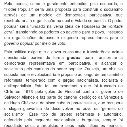
Pelo menos, como é geralmente entendido pela esquerda, o
“Poder Popular” seria uma proposta para construir o socialismo
através de um modelo de democracia participativa, que
reestruturaria a organização na qual o Estado se baseia. O poder
popular seria fundado na velha ideia de Rousseau de
vontade
geral
, transferindo os poderes do governo para o povo, instituído
em organizações de base e elegendo representantes para o
governo popular
por meio de voto.
Esta política exige que o governo assuma a transferência acima
mencionada, porém de forma
gradual
para transformar a
democracia representativa em participativa, e alcançar o
socialismo pelo caminho do poder popular. Ou seja, um objetivo
supostamente revolucionário é proposto ao longo de um caminho
reformista, temperado com o jargão nacionalista, socialista e
antiimperialista. Este foi um experimento que foi truncado no
Chile em 1973 pelo golpe de Pinochet contra o governo de
Salvador Allende e faz parte do cânone ideológico da Venezuela
de Hugo Chávez e do bloco cubano pós-socialista, que recupera
o slogan guevarista de desenvolver no povo os “germes do
socialismo”. Esse tipo de projeto reformista e autoritário,
defendido pela esquerda nacionalista e burguesa, sempre foi
repudiado pelos anarquistas e seus mais influentes teóricos,