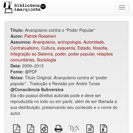
Toggl
navig
Título:
Anarquismo contra o “Poder Popular”
Autor:
Patrick Rossineri
Assuntos:
Anarquismo
,
antropologia
,
Autoridade
,
Contratualismo
,
Cultura
,
esquerda
,
Estado
,
filosofia
,
Integração ao Sistema
,
poder
,
poder popular
,
relações
comunitárias
,
Sociologia
Data:
2009–2013
Fonte:
@PDF
Notas:
Titulo Original:
Anarquismo contra el “poder
popular” .
Tradução e Revisão por André Tunes
@Consciência Subversiva
Ela não possui direitos autorais pode e deve ser
reproduzida no todo ou em parte, além de ser liberada a
sua distribuição, preservando seu conteúdo e o nome do
autor.
PDF
PDF
EPUB
HTML
Código-
fonte
Arquivos
simples
imposto
(para
puro
fonte
em
fonte