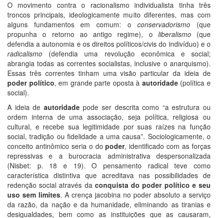
O movimento contra o racionalismo individualista tinha três
troncos principais, ideologicamente muito diferentes, mas com
alguns fundamentos em comum: o
conservadorismo
(que
propunha o retorno ao antigo regime), o
liberalismo
(que
defendia a autonomia e os direitos políticos/civis do indivíduo) e o
radicalismo
(defendia uma revolução econômica e social;
abrangia todas as correntes socialistas, inclusive o anarquismo).
Essas três correntes tinham uma visão particular da ideia de
poder político
, em grande parte oposta à
autoridade
(política e
social).
A ideia de
autoridade
pode ser descrita como “a estrutura ou
ordem interna de uma associação, seja política, religiosa ou
cultural, e recebe sua legitimidade por suas raízes na função
social, tradição ou fidelidade a uma causa”. Sociologicamente, o
conceito antinômico seria o do
poder
, identificado com as forças
repressivas e a burocracia administrativa despersonalizada
(Nisbet: p. 18 e 19). O pensamento radical teve como
característica distintiva que acreditava nas possibilidades de
redenção social através da
conquista do poder político e seu
uso sem limites
. A crença jacobina no poder absoluto a serviço
da razão, da nação e da humanidade, eliminando as tiranias e
desigualdades, bem como as instituições que as causaram,