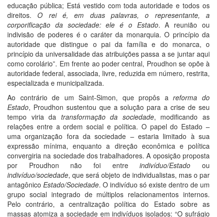
educação pública; Está vestido com toda autoridade e todos os
direitos.
O rei é, em duas palavras, o representante, a
corporificação da sociedade: ele é o Estado
. A reunião ou
indivisão de poderes é o caráter da monarquia. O princípio da
autoridade que distingue o pai da família e do monarca, o
princípio da universalidade das atribuições passa a se juntar aqui
como corolário”. Em frente ao poder central, Proudhon se opõe à
autoridade federal, associada, livre, reduzida em número, restrita,
especializada e municipalizada.
Ao contrário de um Saint-Simon, que propôs a
reforma do
Estado
, Proudhon sustentou que a solução para a crise de seu
tempo viria da
transformação da sociedade
, modificando as
relações entre a ordem social e política. O papel do Estado –
uma organização fora da sociedade – estaria limitado à sua
expressão mínima, enquanto a direção econômica e política
convergiria na sociedade dos trabalhadores. A oposição proposta
por Proudhon não foi entre
indivíduo/Estado
ou
indivíduo/sociedade
, que será objeto de individualistas, mas o par
antagônico
Estado/Sociedade
. O indivíduo só existe dentro de um
grupo social integrado de múltiplos relacionamentos internos.
Pelo contrário, a centralização política do Estado sobre as
massas atomiza a sociedade em indivíduos isolados: “O sufrágio