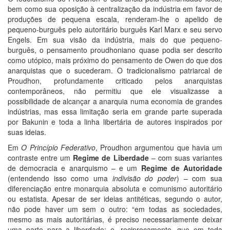
bem como sua oposição à centralização da indústria em favor de
produções de pequena escala, renderam-lhe o apelido de
pequeno-burguês pelo autoritário burguês Karl Marx e seu servo
Engels. Em sua visão da indústria, mais do que pequeno-
burguês, o pensamento proudhoniano quase podia ser descrito
como utópico, mais próximo do pensamento de Owen do que dos
anarquistas que o sucederam. O tradicionalismo patriarcal de
Proudhon, profundamente criticado pelos anarquistas
contemporâneos, não permitiu que ele visualizasse a
possibilidade de alcançar a anarquia numa economia de grandes
indústrias, mas essa limitação seria em grande parte superada
por Bakunin e toda a linha libertária de autores inspirados por
suas ideias.
Em
O Princípio Federativo
, Proudhon argumentou que havia um
contraste entre um
Regime de Liberdade
– com suas variantes
de democracia e anarquismo – e um
Regime de Autoridade
(entendendo isso como uma
indivisão
d
o
poder
) – com sua
diferenciação entre monarquia absoluta e comunismo autoritário
ou estatista. Apesar de ser ideias antitéticas, segundo o autor,
não pode haver um sem o outro: “em todas as sociedades,
mesmo as mais autoritárias, é preciso necessariamente deixar
uma parte para a liberdade; e, reciprocamente, que em toda