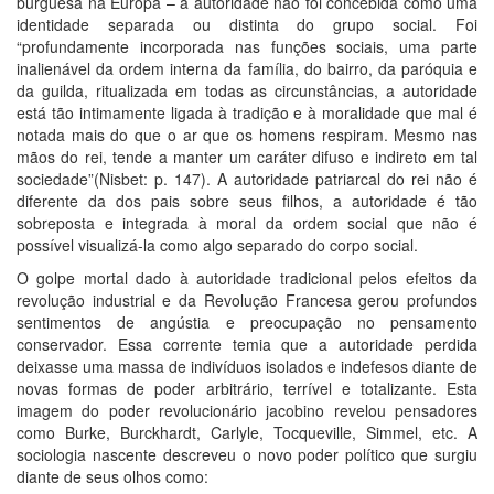
burguesa na Europa – a autoridade não foi concebida como uma
identidade separada ou distinta do grupo social. Foi
“profundamente incorporada nas funções sociais, uma parte
inalienável da ordem interna da família, do bairro, da paróquia e
da guilda, ritualizada em todas as circunstâncias, a autoridade
está tão intimamente ligada à tradição e à moralidade que mal é
notada mais do que o ar que os homens respiram. Mesmo nas
mãos do rei, tende a manter um caráter difuso e indireto em tal
sociedade”(Nisbet: p. 147). A autoridade patriarcal do rei não é
diferente da dos pais sobre seus filhos, a autoridade é tão
sobreposta e integrada à moral da ordem social que não é
possível visualizá-la como algo separado do corpo social.
O golpe mortal dado à autoridade tradicional pelos efeitos da
revolução industrial e da Revolução Francesa gerou profundos
sentimentos de angústia e preocupação no pensamento
conservador. Essa corrente temia que a autoridade perdida
deixasse uma massa de indivíduos isolados e indefesos diante de
novas formas de poder arbitrário, terrível e totalizante. Esta
imagem do poder revolucionário jacobino revelou pensadores
como Burke, Burckhardt, Carlyle, Tocqueville, Simmel, etc. A
sociologia nascente descreveu o novo poder político que surgiu
diante de seus olhos como: