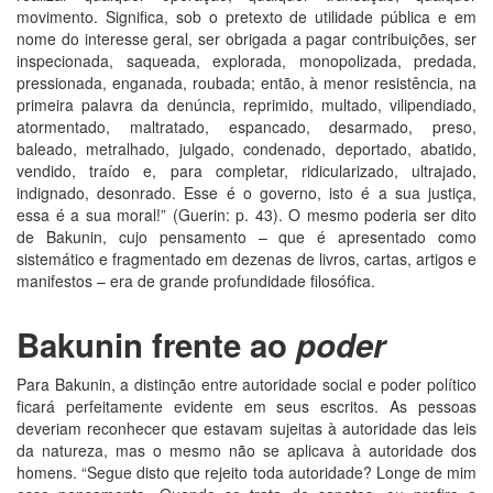
movimento. Significa, sob o pretexto de utilidade pública e em
nome do interesse geral, ser obrigada a pagar contribuições, ser
inspecionada, saqueada, explorada, monopolizada, predada,
pressionada, enganada, roubada; então, à menor resistência, na
primeira palavra da denúncia, reprimido, multado, vilipendiado,
atormentado, maltratado, espancado, desarmado, preso,
baleado, metralhado, julgado, condenado, deportado, abatido,
vendido, traído e, para completar, ridicularizado, ultrajado,
indignado, desonrado. Esse é o governo, isto é a sua justiça,
essa é a sua moral!” (Guerin: p. 43). O mesmo poderia ser dito
de Bakunin, cujo pensamento – que é apresentado como
sistemático e fragmentado em dezenas de livros, cartas, artigos e
manifestos – era de grande profundidade filosófica.
Bakunin frente ao
poder
Para Bakunin, a distinção entre autoridade social e poder político
ficará perfeitamente evidente em seus escritos. As pessoas
deveriam reconhecer que estavam sujeitas à autoridade das leis
da natureza, mas o mesmo não se aplicava à autoridade dos
homens. “Segue disto que rejeito toda autoridade? Longe de mim