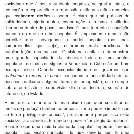
sociedade que é seu retumbante negativo, no qual a mídia, a
educação, a exploração e a repressão estão nas mãos daqueles
que
realmente detêm
o poder. É claro que há práticas de
solidariedade, ajuda mútua, cooperação, altruísmo e atitudes
libertárias dentro do povo, mas isso é mais inerente à condição
humana do que ao ethos popular. É simplesmente uma ilusão
acreditar que, advogando o poder popular (por mais
compreendido que seja), estaremos mais próximos da
autolibertação das massas. O sistema capitalista demonstrou
uma grande capacidade de absorver todos os movimentos
populares, de todos os signos: a Venezuela e Cuba são um bom
exemplo disso. Quando excepcionalmente os governos que
realmente exercem o poder
concedem a possibilidade de as
pessoas praticarem alguma forma de autogestão, está sempre
sob a permissão e supervisão direta ou indireta, se não de
interesse, do Estado.
É um erro afirmar que “o anarquismo que quer socializar os
meios de produção também quer socializar o poder e impedir que
se torne privilégio de poucos”, precisamente porque isso seria
socializar a assimetria, tornando o poder o “privilégio da maioria”,
e onde o que uma maioria chamada “popular” impõe ao “menos
popular” sua visão particular do que deveria ser. É uma