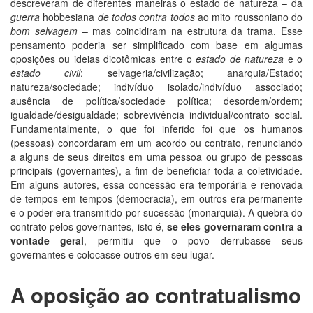
descreveram de diferentes maneiras o estado de natureza – da
guerra
hobbesiana
de
todos contra todos
ao mito roussoniano do
bom selvagem
– mas coincidiram na estrutura da trama. Esse
pensamento poderia ser simplificado com base em algumas
oposições ou ideias dicotômicas entre o
estado de natureza
e o
estado civil
: selvageria/civilização; anarquia/Estado;
natureza/sociedade; indivíduo isolado/indivíduo associado;
ausência de política/sociedade política; desordem/ordem;
igualdade/desigualdade; sobrevivência individual/contrato social.
Fundamentalmente, o que foi inferido foi que os humanos
(pessoas) concordaram em um acordo ou contrato, renunciando
a alguns de seus direitos em uma pessoa ou grupo de pessoas
principais (governantes), a fim de beneficiar toda a coletividade.
Em alguns autores, essa concessão era temporária e renovada
de tempos em tempos (democracia), em outros era permanente
e o poder era transmitido por sucessão (monarquia). A quebra do
contrato pelos governantes, isto é,
se eles governaram contra a
vontade geral
, permitiu que o povo derrubasse seus
governantes e colocasse outros em seu lugar.
A oposição ao contratualismo