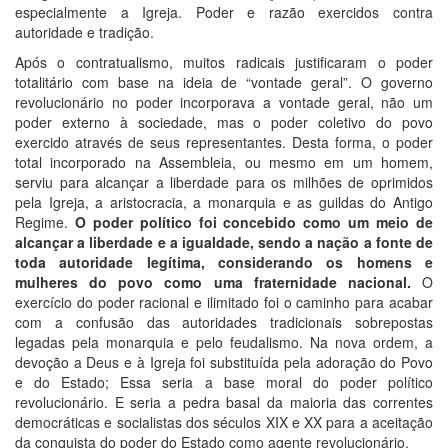
especialmente a Igreja. Poder e razão exercidos contra
autoridade e tradição.
Após o contratualismo, muitos radicais justificaram o poder
totalitário com base na ideia de “vontade geral”. O governo
revolucionário no poder incorporava a vontade geral, não um
poder externo à sociedade, mas o poder coletivo do povo
exercido através de seus representantes. Desta forma, o poder
total incorporado na Assembleia, ou mesmo em um homem,
serviu para alcançar a liberdade para os milhões de oprimidos
pela Igreja, a aristocracia, a monarquia e as guildas do Antigo
Regime.
O poder político foi concebido como um meio de
alcançar a liberdade e a igualdade, sendo a nação a fonte de
toda autoridade legítima, considerando os homens e
mulheres do povo como uma fraternidade nacional.
O
exercício do poder racional e ilimitado foi o caminho para acabar
com a confusão das autoridades tradicionais sobrepostas
legadas pela monarquia e pelo feudalismo. Na nova ordem, a
devoção a Deus e à Igreja foi substituída pela adoração do Povo
e do Estado; Essa seria a base moral do poder político
revolucionário. E seria a pedra basal da maioria das correntes
democráticas e socialistas dos séculos XIX e XX para a aceitação
da conquista do poder do Estado como agente revolucionário.