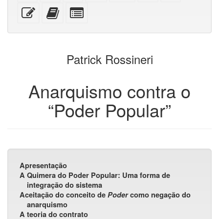
sobre
dispositivos
(para
XeLaTeX
texto
com
Editar
Adicionar
Selecionar
A4
móveis)
impressão)
puro
anexos
esse
este
algumas
texto
texto
partes
ao
para
construtor
o
Patrick Rossineri
de
bookbuilder
livros
Anarquismo contra o
“Poder Popular”
Apresentação
A Quimera do Poder Popular: Uma forma de
integração do sistema
Aceitação do conceito de
Poder
como negação do
anarquismo
A teoria do contrato