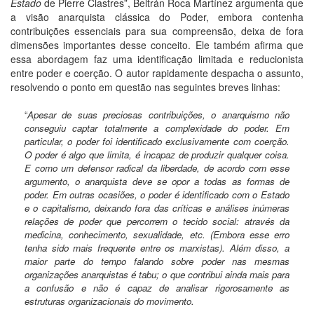
Estado
de Pierre Clastres”, Beltrán Roca Martínez argumenta que
a visão anarquista clássica do Poder, embora contenha
contribuições essenciais para sua compreensão, deixa de fora
dimensões importantes desse conceito. Ele também afirma que
essa abordagem faz uma identificação limitada e reducionista
entre poder e coerção. O autor rapidamente despacha o assunto,
resolvendo o ponto em questão nas seguintes breves linhas:
“
Apesar de suas preciosas contribuições, o anarquismo não
conseguiu captar totalmente a complexidade do poder. Em
particular, o poder foi identificado exclusivamente com coerção.
O poder é algo que limita, é incapaz de produzir qualquer coisa.
E como um defensor radical da liberdade, de acordo com esse
argumento, o anarquista deve se opor a todas as formas de
poder. Em outras ocasiões, o poder é identificado com o Estado
e o capitalismo, deixando fora das críticas e análises inúmeras
relações de poder que percorrem o tecido social: através da
medicina, conhecimento, sexualidade, etc. (Embora esse erro
tenha sido mais frequente entre os marxistas). Além disso, a
maior parte do tempo falando sobre poder nas mesmas
organizações anarquistas é tabu; o que contribui ainda mais para
a confusão e não é capaz de analisar rigorosamente as
estruturas organizacionais do movimento.