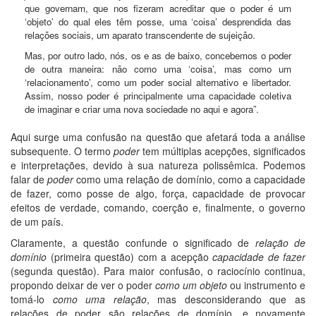
que governam, que nos fizeram acreditar que o poder é um
‘objeto’ do qual eles têm posse, uma ‘coisa’ desprendida das
relações sociais, um aparato transcendente de sujeição.
Mas, por outro lado, nós, os e as de baixo, concebemos o poder
de outra maneira: não como uma ‘coisa’, mas como um
‘relacionamento’, como um poder social alternativo e libertador.
Assim, nosso poder é principalmente uma capacidade coletiva
de imaginar e criar uma nova sociedade no aqui e agora”.
Aqui surge uma confusão na questão que afetará toda a análise
subsequente. O termo
poder
tem múltiplas acepções, significados
e interpretações, devido à sua natureza polissêmica. Podemos
falar de
poder
como uma relação de domínio, como a capacidade
de fazer, como posse de algo, força, capacidade de provocar
efeitos de verdade, comando, coerção e, finalmente, o governo
de um país.
Claramente, a questão confunde o significado de
relação de
domínio
(primeira questão) com a acepção
capacidade de fazer
(segunda questão). Para maior confusão, o raciocínio continua,
propondo deixar de ver o poder
como um objeto
ou instrumento e
tomá-lo
como uma relação
, mas desconsiderando que as
relações de poder são relações de domínio, e novamente