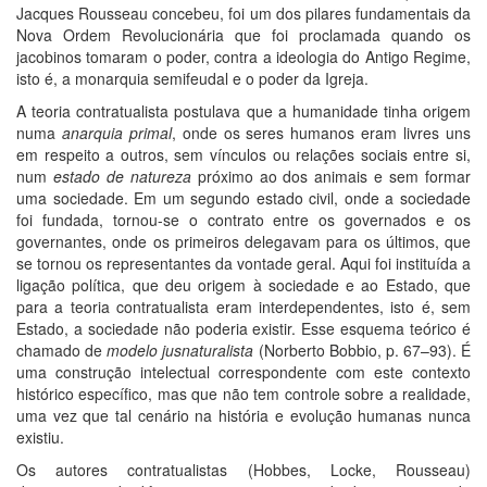
Jacques Rousseau concebeu, foi um dos pilares fundamentais da
Nova Ordem Revolucionária que foi proclamada quando os
jacobinos tomaram o poder, contra a ideologia do Antigo Regime,
isto é, a monarquia semifeudal e o poder da Igreja.
A teoria contratualista postulava que a humanidade tinha origem
numa
anarquia primal
, onde os seres humanos eram livres uns
em respeito a outros, sem vínculos ou relações sociais entre si,
num
estado de natureza
próximo ao dos animais e sem formar
uma sociedade. Em um segundo estado civil, onde a sociedade
foi fundada, tornou-se o contrato entre os governados e os
governantes, onde os primeiros delegavam para os últimos, que
se tornou os representantes da vontade geral. Aqui foi instituída a
ligação política, que deu origem à sociedade e ao Estado, que
para a teoria contratualista eram interdependentes, isto é, sem
Estado, a sociedade não poderia existir. Esse esquema teórico é
chamado de
modelo
jusnaturalista
(Norberto Bobbio, p. 67–93). É
uma construção intelectual correspondente com este contexto
histórico específico, mas que não tem controle sobre a realidade,
uma vez que tal cenário na história e evolução humanas nunca
existiu.
Os autores contratualistas (Hobbes, Locke, Rousseau)