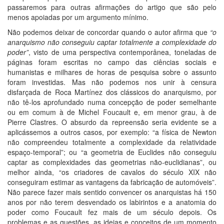
passaremos para outras afirmações do artigo que são pelo
menos apoiadas por um argumento mínimo.
Não podemos deixar de concordar quando o autor afirma que
“o
anarquismo não conseguiu captar totalmente a complexidade do
poder”
, visto de uma perspectiva contemporânea, toneladas de
páginas foram escritas no campo das ciências sociais e
humanistas e milhares de horas de pesquisa sobre o assunto
foram investidas. Mas não podemos nos unir à censura
disfarçada de Roca Martínez dos clássicos do anarquismo, por
não tê-los aprofundado numa concepção de poder semelhante
ou em comum à de Michel Foucault e, em menor grau, à de
Pierre Clastres. O absurdo da repreensão seria evidente se a
aplicássemos a outros casos, por exemplo: “a física de Newton
não compreendeu totalmente a complexidade da relatividade
espaço-temporal”; ou “a geometria de Euclides não conseguiu
captar as complexidades das geometrias não-euclidianas”, ou
melhor ainda, “os criadores de cavalos do século XIX não
conseguiram estimar as vantagens da fabricação de automóveis”.
Não parece fazer mais sentido convencer os anarquistas há 150
anos por não terem desvendado os labirintos e a anatomia do
poder como Foucault fez mais de um século depois. Os
problemas e as questões, as ideias e conceitos de um momento