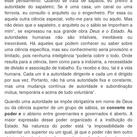
esse pensamento. Quando se trata de sapatos, eu prefiro a
autoridade do sapateiro; Se é uma casa, um canal ou uma
ferrovia, eu consulto o arquiteto ou o engenheiro. Por essa ou
aquela outra ciência especial, volto-me para isto ou aquilo. Mas
não deixo que o sapateiro, o arquiteto ou o sábio se imponham a
mim”, se expressou na sua grande obra
Deus e o Estado
. As
autoridades humanas não são infalíveis, inevitáveis ou
inexoráveis. Há aqueles que podem conhecer ou saber sobre
uma ciência específica, mas seu conhecimento seria provisório e
limitado, pois nenhuma inteligência “poderia cobrir o todo. Onde
resulta para a ciência, bem como para a indústria, a necessidade
de divisão e associação de trabalho. Eu recebo e dou, tal é a vida
humana. Cada um é a autoridade dirigente e cada um é dirigido
por sua vez. Portanto, não há uma autoridade fixa e constante,
mas uma mudança contínua de autoridade e subordinação
mútua, temporária e acima de tudo voluntária”.
Quando uma autoridade se impõe obrigatória em nome de Deus
ou da ciência superior de um grupo de sábios, se
converte no
poder e
o abismo entre governantes e governados é aberto. A
maior expressão desse poder organizado é a instituição do
Estado. Na natureza do poder está “a impossibilidade de
sustentar um superior ou um igual, já que o poder não tem outro