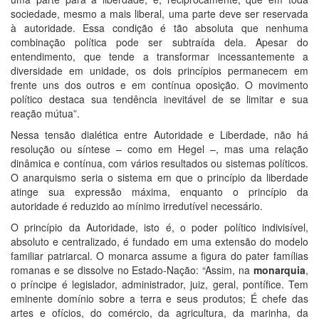
sociedade, mesmo a mais liberal, uma parte deve ser reservada
à autoridade. Essa condição é tão absoluta que nenhuma
combinação política pode ser subtraída dela. Apesar do
entendimento, que tende a transformar incessantemente a
diversidade em unidade, os dois princípios permanecem em
frente uns dos outros e em contínua oposição. O movimento
político destaca sua tendência inevitável de se limitar e sua
reação mútua”.
Nessa tensão dialética entre Autoridade e Liberdade, não há
resolução ou síntese – como em Hegel –, mas uma relação
dinâmica e contínua, com vários resultados ou sistemas políticos.
O anarquismo seria o sistema em que o princípio da liberdade
atinge sua expressão máxima, enquanto o princípio da
autoridade é reduzido ao mínimo irredutível necessário.
O princípio da Autoridade, isto é, o poder político indivisível,
absoluto e centralizado, é fundado em uma extensão do modelo
familiar patriarcal. O monarca assume a figura do pater famílias
romanas e se dissolve no Estado-Nação: “Assim, na
monarquia
,
o príncipe é legislador, administrador, juiz, geral, pontífice. Tem
eminente domínio sobre a terra e seus produtos; É chefe das
artes e ofícios, do comércio, da agricultura, da marinha, da