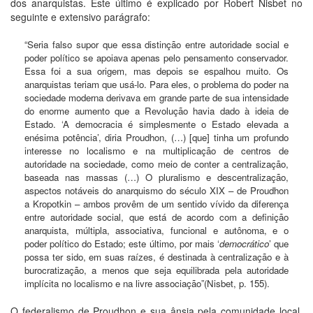
dos anarquistas. Este último é explicado por Robert Nisbet no
seguinte e extensivo parágrafo:
“Seria falso supor que essa distinção entre autoridade social e
poder político se apoiava apenas pelo pensamento conservador.
Essa foi a sua origem, mas depois se espalhou muito. Os
anarquistas teriam que usá-lo. Para eles, o problema do poder na
sociedade moderna derivava em grande parte de sua intensidade
do enorme aumento que a Revolução havia dado à ideia de
Estado. ‘A democracia é simplesmente o Estado elevada a
enésima potência’, diria Proudhon, (…) [que] tinha um profundo
interesse no localismo e na multiplicação de centros de
autoridade na sociedade, como meio de conter a centralização,
baseada nas massas (…) O pluralismo e descentralização,
aspectos notáveis do anarquismo do século XIX – de Proudhon
a Kropotkin – ambos provêm de um sentido vívido da diferença
entre autoridade social, que está de acordo com a definição
anarquista, múltipla, associativa, funcional e autônoma, e o
poder político do Estado; este último, por mais ‘
democrático
’ que
possa ter sido, em suas raízes, é destinada à centralização e à
burocratização, a menos que seja equilibrada pela autoridade
implícita no localismo e na livre associação”(Nisbet, p. 155).
O federalismo de Proudhon e sua ânsia pela comunidade local,