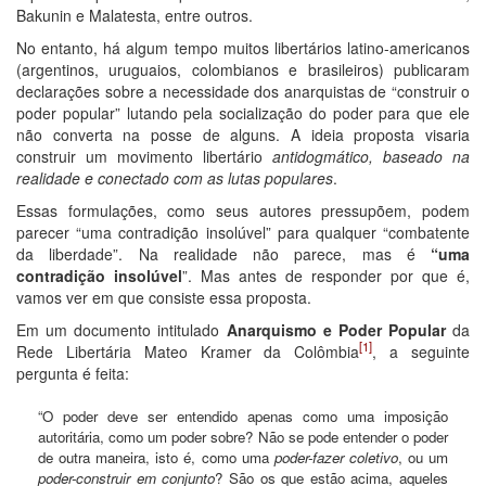
Bakunin e Malatesta, entre outros.
No entanto, há algum tempo muitos libertários latino-americanos
(argentinos, uruguaios, colombianos e brasileiros) publicaram
declarações sobre a necessidade dos anarquistas de “construir o
poder popular” lutando pela socialização do poder para que ele
não converta na posse de alguns. A ideia proposta visaria
construir um movimento libertário
antidogmático
, baseado na
realidade e conectado com as lutas populares
.
Essas formulações, como seus autores pressupõem, podem
parecer “uma contradição insolúvel” para qualquer “combatente
da liberdade”. Na realidade não parece, mas é
“uma
contradição insolúvel
”. Mas antes de responder por que é,
vamos ver em que consiste essa proposta.
Em um documento intitulado
Anarquismo e Poder Popular
da
[1]
Rede Libertária Mateo Kramer da Colômbia
, a seguinte
pergunta é feita:
“O poder deve ser entendido apenas como uma imposição
autoritária, como um poder sobre? Não se pode entender o poder
de outra maneira, isto é, como uma
poder-fazer
coletivo
, ou um
poder-construir
em conjunto
? São os que estão acima, aqueles