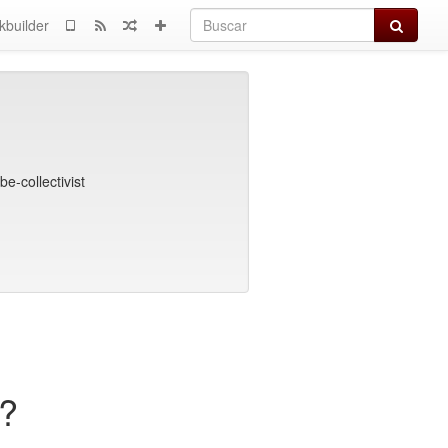
Buscar
kbuilder
be-collectivist
a?