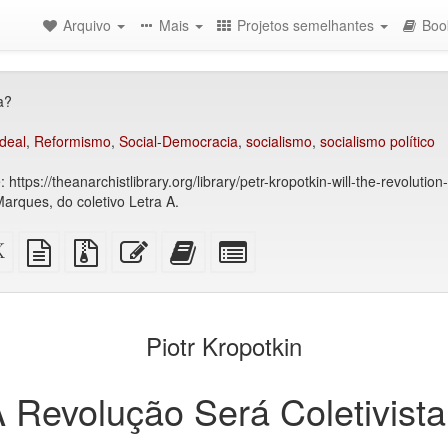
Arquivo
Mais
Projetos semelhantes
Boo
a?
ideal
,
Reformismo
,
Social-Democracia
,
socialismo
,
socialismo político
ttps://theanarchistlibrary.org/library/petr-kropotkin-will-the-revolution-
arques, do coletivo Letra A.
Código-
fonte
Arquivos
Editar
Adicionar
Selecionar
fonte
em
fonte
esse
este
algumas
XeLaTeX
texto
com
texto
texto
partes
são)
puro
anexos
ao
para
construtor
o
Piotr Kropotkin
de
bookbuilder
livros
 Revolução Será Coletivist