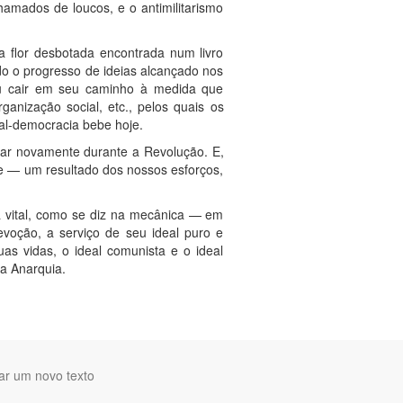
hamados de loucos, e o antimilitarismo
a flor desbotada encontrada num livro
do o progresso de ideias alcançado nos
xou cair em seu caminho à medida que
ganização social, etc., pelos quais os
ial-democracia bebe hoje.
ficar novamente durante a Revolução. E,
nte — um resultado dos nossos esforços,
a vital, como se diz na mecânica — em
evoção, a serviço de seu ideal puro e
as vidas, o ideal comunista e o ideal
 a Anarquia.
ar um novo texto