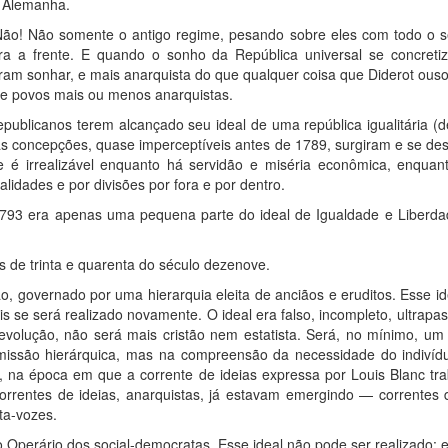
 e Alemanha.
ão! Não somente o antigo regime, pesando sobre eles com todo o se
ra a frente. E quando o sonho da República universal se concreti
aram sonhar, e mais anarquista do que qualquer coisa que Diderot ous
e povos mais ou menos anarquistas.
blicanos terem alcançado seu ideal de uma república igualitária (de 
vas concepções, quase imperceptíveis antes de 1789, surgiram e se 
de é irrealizável enquanto há servidão e miséria econômica, enqu
lidades e por divisões por fora e por dentro.
1793 era apenas uma pequena parte do ideal de Igualdade e Liberd
 de trinta e quarenta do século dezenove.
o, governado por uma hierarquia eleita de anciãos e eruditos. Esse 
s se será realizado novamente. O ideal era falso, incompleto, ultr
evolução, não será mais cristão nem estatista. Será, no mínimo, u
issão hierárquica, mas na compreensão da necessidade do indivíd
, na época em que a corrente de ideias expressa por Louis Blanc tr
orrentes de ideias, anarquistas, já estavam emergindo — correntes
ta-vozes.
 Operário dos social-democratas. Esse ideal não pode ser realizado: e