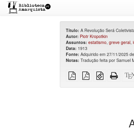
Título:
A Revolução Será Coletivist
Autor:
Piotr Kropotkin
Assuntos:
estatismo
,
greve geral
,
Data:
1913
Fonte:
Adquirido em 27/11/2025 de: h
Notas:
Tradução feita por Samuel M
PDF
PDF
EPUB
HTML
simples
imposto
(para
puro
sobre
dispositivos
(para
A4
móveis)
impres
A