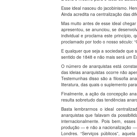
Esse ideal nasceu do jacobinismo. Her
Ainda acredita na centralização das d
Mas muito antes de esse ideal chega
apresentou, se anunciou, se desenvol
individual e proclama este princípio, 
proclamado por todo o nosso século: “
E qualquer que seja a sociedade que s
sentido de 1848 e não mais será um Es
O número de anarquistas está constan
das ideias anarquistas ocorre não ap
Testemunhas disso são a filosofia ana
literatura, das quais o suplemento par
Finalmente, a ação da concepção anar
resulta sobretudo das tendências anar
Basta lembrarmos o ideal centraliz
anarquistas que falavam da possibili
internacionalmente. Pois bem, esses
produção — e não a nacionalização — é
Londres. “Serviços públicos”, aquela