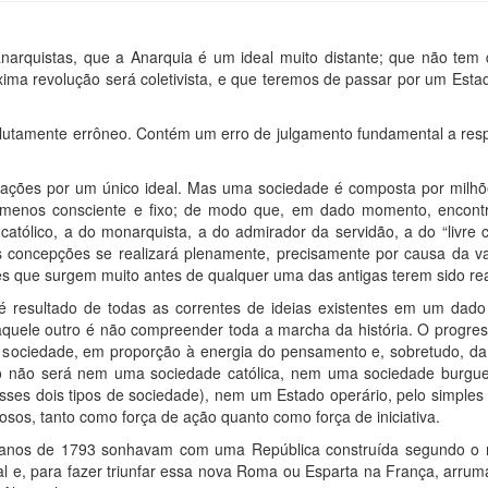
narquistas, que a Anarquia é um ideal muito distante; que não tem
xima revolução será coletivista, e que teremos de passar por um Est
olutamente errôneo. Contém um erro de julgamento fundamental a respe
ações por um único ideal. Mas uma sociedade é composta por milhõ
u menos consciente e fixo; de modo que, em dado momento, encont
atólico, a do monarquista, a do admirador da servidão, a do “livre co
 concepções se realizará plenamente, precisamente por causa da v
que surgem muito antes de qualquer uma das antigas terem sido real
 resultado de todas as correntes de ideias existentes em um dad
s aquele outro é não compreender toda a marcha da história. O prog
 sociedade, em proporção à energia do pensamento e, sobretudo, da
o não será nem uma sociedade católica, nem uma sociedade burguesa
es dois tipos de sociedade), nem um Estado operário, pelo simples f
osos, tanto como força de ação quanto como força de iniciativa.
licanos de 1793 sonhavam com uma República construída segundo o 
 e, para fazer triunfar essa nova Roma ou Esparta na França, arrum