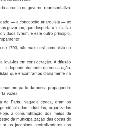
da acredita no governo representativo.
iedade — a concepção anarquista — se
s governos, que desperta a iniciativa
víduos livres”, e este outro princípio,
grupamento”.
do de 1793, não mais será comunista no
a levá-los em consideração. A difusão
te — independentemente da nossa ação.
quistas que encontramos diariamente na
 apenas em parte da nossa propaganda:
rta-vozes.
na de Paris. Naquela época, eram os
pendência das indústrias, organizadas
. Hoje, a comunalização dos meios de
uestão da municipalização das docas de
ntra os jacobinos centralizadores nos