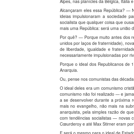
Alpes, nas planícies da Bélgica, Itália
Alcançaram eles essa República? — N
ideias impulsionaram a sociedade pa
socialista que qualquer coisa que ous
mais uma República: será uma união d
Por quê? — Porque muito antes dos repu
unidos por laços de fraternidade), no
de liberdade, igualdade e fraternida
necessariamente impulsionadas por riva
Porque o ideal dos Republicanos de 
Anarquia.
Ou, pense nos comunistas das décadas
O ideal deles era um comunismo cristã
comunismo não foi realizado — e jamai
a se desenvolver durante a próxima r
mais no evangelho, não mais na subm
anarquista, pela simples razão de que
com tendências socialistas — novas c
Cœurderoy e até Max Stirner eram por
E será o mesmo para o ideal de Estado