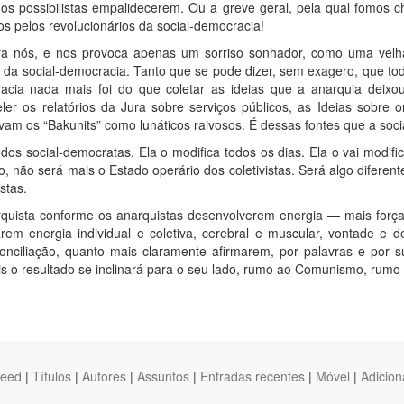
 os possibilistas empalidecerem. Ou a greve geral, pela qual fomos c
s pelos revolucionários da social-democracia!
ara nós, e nos provoca apenas um sorriso sonhador, como uma velh
s da social-democracia. Tanto que se pode dizer, sem exagero, que to
cracia nada mais foi do que coletar as ideias que a anarquia dei
ler os relatórios da Jura sobre serviços públicos, as Ideias sobre or
avam os “Bakunits” como lunáticos raivosos. É dessas fontes que a soc
 dos social-democratas. Ela o modifica todos os dias. Ela o vai modi
o, não será mais o Estado operário dos coletivistas. Será algo difere
stas.
rquista conforme os anarquistas desenvolverem energia — mais forç
rem energia individual e coletiva, cerebral e muscular, vontade e d
ciliação, quanto mais claramente afirmarem, por palavras e por su
is o resultado se inclinará para o seu lado, rumo ao Comunismo, rumo
feed
|
Títulos
|
Autores
|
Assuntos
|
Entradas recentes
|
Móvel
|
Adicion