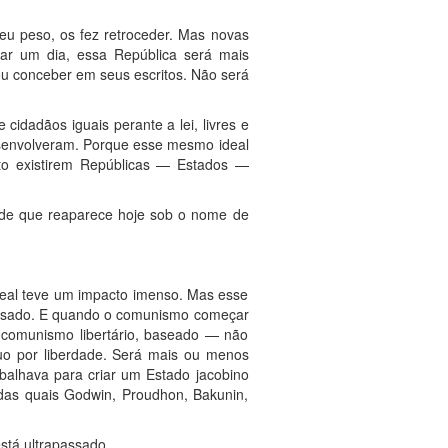
u peso, os fez retroceder. Mas novas
zar um dia, essa República será mais
ou conceber em seus escritos. Não será
cidadãos iguais perante a lei, livres e
desenvolveram. Porque esse mesmo ideal
anto existirem Repúblicas — Estados —
ade que reaparece hoje sob o nome de
ideal teve um impacto imenso. Mas esse
apassado. E quando o comunismo começar
m comunismo libertário, baseado — não
uo por liberdade. Será mais ou menos
abalhava para criar um Estado jacobino
 das quais Godwin, Proudhon, Bakunin,
stá ultrapassado.