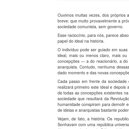
Ouvimos muitas vezes, dos próprios a
breve; que muito provavelmente a pró
sociedade comunista, sem governo.
Esse raciocínio, para nós, parece abs
papel do ideal na história.
O indivíduo pode ser guiado em suas 
ideal, mais ou menos claro, mais o
concepções — a do reacionário, a do c
anarquista. Contudo, nenhuma dessas
dado momento e das novas concepções 
Cada passo em frente da sociedade é
realizará primeiro este ideal e depoi
de todas as concepções existentes na
sociedade que resultará da Revoluçã
humanidade conspiram para demolir ess
de ideias e anarquistas bastante poder
Vejam, de fato, a história. Os repub
Sonhavam com uma república universal