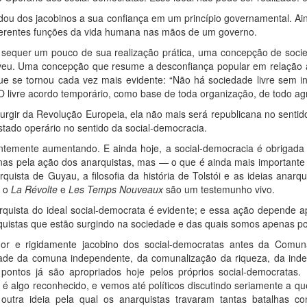
dou dos jacobinos a sua confiança em um princípio governamental. Ain
iferentes funções da vida humana nas mãos de um governo.
r sequer um pouco de sua realização prática, uma concepção de soc
veu. Uma concepção que resume a desconfiança popular em relação ao
que se tornou cada vez mais evidente: “Não há sociedade livre sem indi
O livre acordo temporário, como base de toda organização, de todo a
urgir da Revolução Europeia, ela não mais será republicana no senti
tado operário no sentido da social-democracia.
temente aumentando. E ainda hoje, a social-democracia é obrigada 
enas pela ação dos anarquistas, mas — o que é ainda mais importan
rquista de Guyau, a filosofia da história de Tolstói e as ideias anar
a o
La Révolte
e
Les Temps Nouveaux
são um testemunho vivo.
quista do ideal social-democrata é evidente; e essa ação depende
quistas que estão surgindo na sociedade e das quais somos apenas po
ador e rigidamente jacobino dos social-democratas antes da Comu
dade da comuna independente, da comunalização da riqueza, da inde
 pontos já são apropriados hoje pelos próprios social-democratas
 algo reconhecido, e vemos até políticos discutindo seriamente a q
 outra ideia pela qual os anarquistas travaram tantas batalhas co