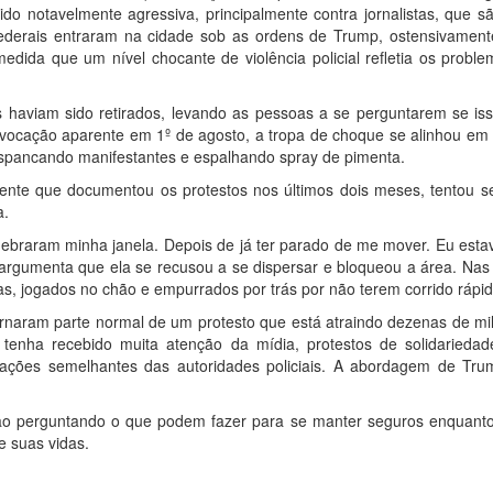
ido notavelmente agressiva, principalmente contra jornalistas, que sã
 federais entraram na cidade sob as ordens de Trump, ostensivamente
dida que um nível chocante de violência policial refletia os probl
is haviam sido retirados, levando as pessoas a se perguntarem se iss
vocação aparente em 1º de agosto, a tropa de choque se alinhou em f
spancando manifestantes e espalhando spray de pimenta.
ente que documentou os protestos nos últimos dois meses, tentou 
a.
ebraram minha janela. Depois de já ter parado de me mover. Eu esta
ia argumenta que ela se recusou a se dispersar e bloqueou a área. Nas
s, jogados no chão e empurrados por trás por não terem corrido rápido
 tornaram parte normal de um protesto que está atraindo dezenas de mi
enha recebido muita atenção da mídia, protestos de solidariedad
ções semelhantes das autoridades policiais. A abordagem de Trump
stão perguntando o que podem fazer para se manter seguros enquant
e suas vidas.