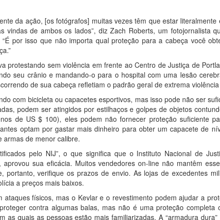
nte da ação, [os fotógrafos] muitas vezes têm que estar literalmente en
s vindas de ambos os lados”, diz Zach Roberts, um fotojornalista q
 “É por isso que não importa qual proteção para a cabeça você obte
ça.”
a protestando sem violência em frente ao Centro de Justiça de Portla
o seu crânio e mandando-o para o hospital com uma lesão cerebra
rrendo de sua cabeça refletiam o padrão geral de extrema violência p
do com bicicleta ou capacetes esportivos, mas isso pode não ser sufi
das, podem ser atingidos por estilhaços e golpes de objetos contu
enos de US $ 100), eles podem não fornecer proteção suficiente 
stantes optam por gastar mais dinheiro para obter um capacete de níve
e armas de menor calibre.
ficados pelo NIJ”, o que significa que o Instituto Nacional de Just
s, aprovou sua eficácia. Muitos vendedores on-line não mantêm ess
, portanto, verifique os prazos de envio. As lojas de excedentes mi
lícia a preços mais baixos.
ataques físicos, mas o Kevlar e o revestimento podem ajudar a prot
roteger contra algumas balas, mas não é uma proteção completa co
com as quais as pessoas estão mais familiarizadas. A “armadura dura