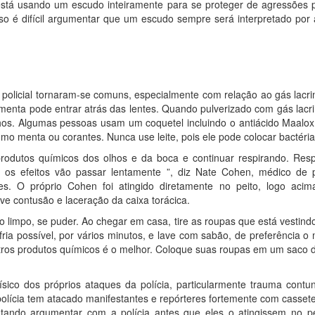
tá usando um escudo inteiramente para se proteger de agressões po
isso é difícil argumentar que um escudo sempre será interpretado por
olicial tornaram-se comuns, especialmente com relação ao gás lacrim
imenta pode entrar atrás das lentes. Quando pulverizado com gás lac
os. Algumas pessoas usam um coquetel incluindo o antiácido Maalox 
omo menta ou corantes. Nunca use leite, pois ele pode colocar bactéri
 produtos químicos dos olhos e da boca e continuar respirando. Re
 os efeitos vão passar lentamente ”, diz Nate Cohen, médico de 
ões. O próprio Cohen foi atingido diretamente no peito, logo ac
ve contusão e laceração da caixa torácica.
 limpo, se puder. Ao chegar em casa, tire as roupas que está vestindo
a possível, por vários minutos, e lave com sabão, de preferência o
os produtos químicos é o melhor. Coloque suas roupas em um saco de
sico dos próprios ataques da polícia, particularmente trauma con
polícia tem atacado manifestantes e repórteres fortemente com casse
ando argumentar com a polícia antes que eles o atingissem no pe