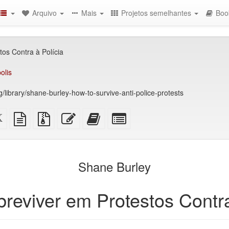
Arquivo
Mais
Projetos semelhantes
Boo
os Contra à Polícia
olis
rg/library/shane-burley-how-to-survive-anti-police-protests
Código-
fonte
Arquivos
Editar
Adicionar
Selecionar
fonte
em
fonte
esse
este
algumas
XeLaTeX
texto
com
texto
texto
partes
são)
puro
anexos
ao
para
construtor
o
Shane Burley
de
bookbuilder
livros
eviver em Protestos Contra