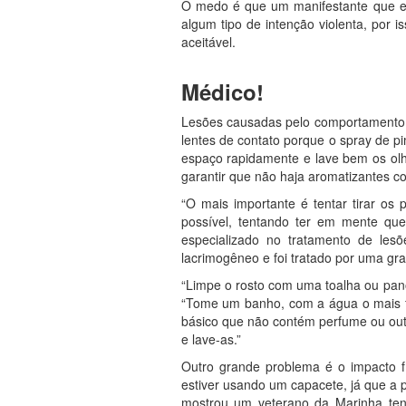
O medo é que um manifestante que es
algum tipo de intenção violenta, por 
aceitável.
Médico!
Lesões causadas pelo comportamento p
lentes de contato porque o spray de p
espaço rapidamente e lave bem os olh
garantir que não haja aromatizantes c
“O mais importante é tentar tirar os
possível, tentando ter em mente que
especializado no tratamento de les
lacrimogêneo e foi tratado por uma gra
“Limpe o rosto com uma toalha ou pano
“Tome um banho, com a água o mais fri
básico que não contém perfume ou outr
e lave-as.”
Outro grande problema é o impacto fí
estiver usando um capacete, já que a 
mostrou um veterano da Marinha tent