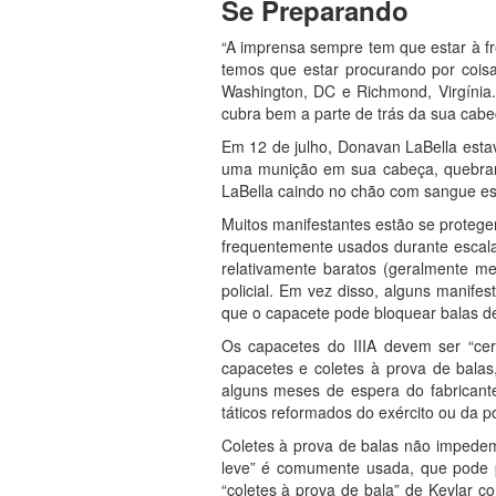
Se Preparando
“A imprensa sempre tem que estar à fre
temos que estar procurando por coisa
Washington, DC e Richmond, Virgínia.
cubra bem a parte de trás da sua cabe
Em 12 de julho, Donavan LaBella estav
uma munição em sua cabeça, quebrand
LaBella caindo no chão com sangue esco
Muitos manifestantes estão se protegen
frequentemente usados durante escala
relativamente baratos (geralmente m
policial. Em vez disso, alguns manife
que o capacete pode bloquear balas d
Os capacetes do IIIA devem ser “certi
capacetes e coletes à prova de bala
alguns meses de espera do fabricante
táticos reformados do exército ou da po
Coletes à prova de balas não impedem 
leve” é comumente usada, que pode p
“coletes à prova de bala” de Kevlar 