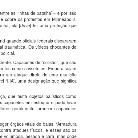
tre as ‘linhas de batalha’ – e por isso
ue cobre os protestos em Minneapolis,
nha, ela [
deve
] ter uma proteção que
nd quando oficiais federais dispararam
l traumática. Os vídeos chocantes de
olicial.
ciente. Capacetes de “colisão”, que são
ndentes como cassetetes. Embora sejam
para um ataque direto de uma munição
l “IIIA”, uma designação que significa
iça, que testa objetos balísticos como
es capacetes em estoque e pode levar
litares geralmente fornecem capacetes
eger órgãos vitais de balas. “Armadura
ntra ataques físicos, e esses são os
” é volumosa, pesada e cara, mas pode