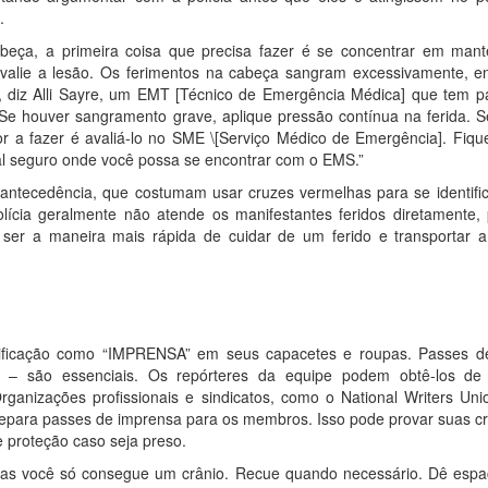
.
eça, a primeira coisa que precisa fazer é se concentrar em mant
alie a lesão. Os ferimentos na cabeça sangram excessivamente, e
 diz Alli Sayre, um EMT [Técnico de Emergência Médica] que tem pa
“Se houver sangramento grave, aplique pressão contínua na ferida. S
r a fazer é avaliá-lo no SME \[Serviço Médico de Emergência]. Fi
cal seguro onde você possa se encontrar com o EMS.”
antecedência, que costumam usar cruzes vermelhas para se identific
cia geralmente não atende os manifestantes feridos diretamente, po
 ser a maneira mais rápida de cuidar de um ferido e transportar a
ificação como “IMPRENSA” em seus capacetes e roupas. Passes d
– são essenciais. Os repórteres da equipe podem obtê-los de 
ganizações profissionais e sindicatos, como o National Writers Uni
prepara passes de imprensa para os membros. Isso pode provar suas cre
e proteção caso seja preso.
 mas você só consegue um crânio. Recue quando necessário. Dê espaço 