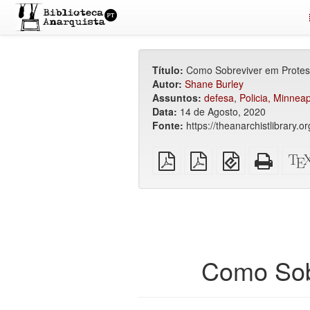
Título:
Como Sobreviver em Protest
Autor:
Shane Burley
Assuntos:
defesa
,
Policia, Minneap
Data:
14 de Agosto, 2020
Fonte:
https://theanarchistlibrary.o
PDF
PDF
EPUB
HTML
simples
imposto
(para
puro
sobre
dispositivos
(para
A4
móveis)
impres
Como Sobr