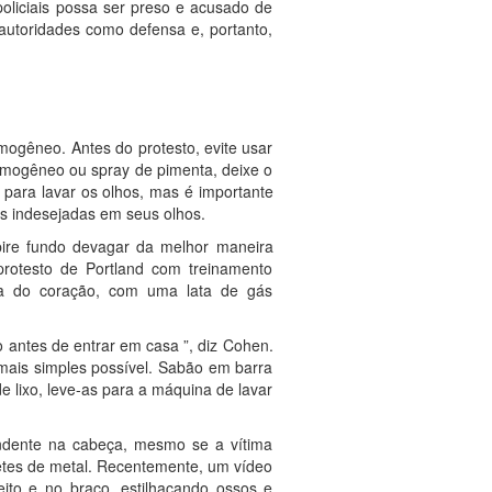
liciais possa ser preso e acusado de
 autoridades como defensa e, portanto,
ogêneo. Antes do protesto, evite usar
rimogêneo ou spray de pimenta, deixe o
para lavar os olhos, mas é importante
as indesejadas em seus olhos.
spire fundo devagar da melhor maneira
protesto de Portland com treinamento
ima do coração, com uma lata de gás
 antes de entrar em casa ”, diz Cohen.
 mais simples possível. Sabão em barra
 lixo, leve-as para a máquina de lavar
tundente na cabeça, mesmo se a vítima
tetes de metal. Recentemente, um vídeo
ito e no braço, estilhaçando ossos e