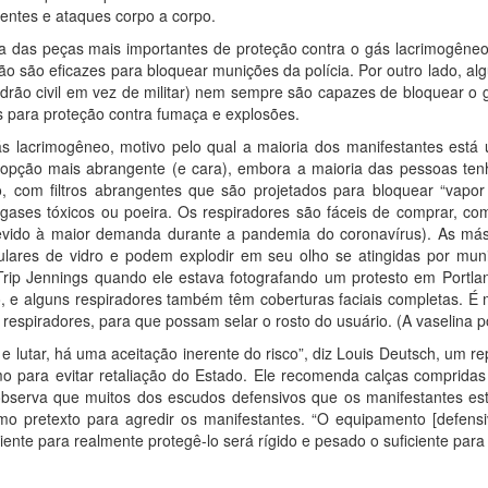
dentes e ataques corpo a corpo.
 das peças mais importantes de proteção contra o gás lacrimogêneo
 não são eficazes para bloquear munições da polícia. Por outro lado, al
drão civil em vez de militar) nem sempre são capazes de bloquear o
s para proteção contra fumaça e explosões.
gás lacrimogêneo, motivo pelo qual a maioria dos manifestantes est
opção mais abrangente (e cara), embora a maioria das pessoas tenh
to, com filtros abrangentes que são projetados para bloquear “vapo
gases tóxicos ou poeira. Os respiradores são fáceis de comprar, com
vido à maior demanda durante a pandemia do coronavírus). As más
lares de vidro e podem explodir em seu olho se atingidas por muni
Trip Jennings quando ele estava fotografando um protesto em Portla
e alguns respiradores também têm coberturas faciais completas. É m
 respiradores, para que possam selar o rosto do usuário. (A vaselina p
ar e lutar, há uma aceitação inerente do risco”, diz Louis Deutsch, um 
 para evitar retaliação do Estado. Ele recomenda calças compridas
observa que muitos dos escudos defensivos que os manifestantes es
o pretexto para agredir os manifestantes. “O equipamento [defensi
ciente para realmente protegê-lo será rígido e pesado o suficiente par