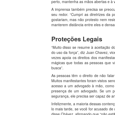
perto, mantenha as mãos abertas e à vi
A imprensa também precisa se preocup
seu redor. “Cumpri as diretrizes da 
gostariam, mas não protesto nem resis
manterem distância entre eles e densa
Proteções Legais
“Muito disso se resume à aceitação do
do uso da força”, diz Juan Chavez, vi
vezes apoia os direitos dos manifesta
mágicas que todas as pessoas que vã
busca”.
As pessoas têm o direito de não fal
Muitos manifestantes foram vistos sen
acesso a um advogado à mão, como o
presença de um advogado. Se um poli
segurança, ele precisa ser capaz de ar
Infelizmente, a maioria dessas contenç
lo mais tarde, se você for acusado d
disse Chávez, afirmando que “não estão 