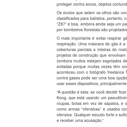
proteger contra socos, objetos contun
Os óculos que selam os olhos são uma
classificados para balística, portanto,
“Z87” é boa, embora ainda seja um pa
por bombeiros florestais são projetado
O mais importante é evitar respirar 
respiração. Uma máscara de gás é a 
coberturas parciais a inteiras do ros
projetos de construção que envolvam 
(embora muitos estejam esgotados de
evitadas porque muitas vezes têm ocu
aconteceu com o fotógrafo freelance 
contra gases pode ser uma boa opção, 
usar esses dispositivos, principalmente
“A questão é esta: se você decidir fic
Kong, que está usando um pseudônimo
roupas, botas em vez de sapatos, e 
como armas “ofensivas” e usados com
ofensiva. Qualquer escudo forte o sufi
e receber uma acusação.”