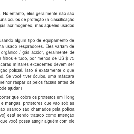
. No entanto, eles geralmente não são
guns óculos de proteção (a classificação
 gás lacrimogêneo, mas aqueles usados
á usando algum tipo de equipamento de
a usado respiradores. Eles variam de
r orgânico / gás ácido”, geralmente de
 filtros e tudo, por menos de US $ 75
caras militares excedentes devem ser
ção policial. Isso é exatamente o que
nd. Se você tiver óculos, uma máscara
elhor raspar os pelos faciais antes de
ode ajudar.)
repórter que cobre os protestos em Hong
 e mangas, protetores que vão sob as
tão usando são chamados pela polícia
vo] está sendo tratado como intenção
a que você possa atingir alguém com ele