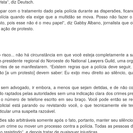
sta”, diz Deutsch.
ar com o tratamento dado pela polícia durante as dispersões, fica
polícia quando ela exige que a multidão se mova. Posso não fazer
to, pois esse não é o meu papel”, diz Gabby Albano, jornalista que
 ação de protesto.
 risco... não há circunstância em que você esteja completamente a 
ce-presidente regional do Noroeste do National Lawyers Guild, uma org
ntes de se manifestarem. “Existem regras que a polícia deve seguir
o [a um protesto] devem saber: Eu exijo meu direito ao silêncio, 
ar sem advogado, ir embora, a menos que sejam detidas, e de não
do raptados pelas autoridades sem uma indicação clara dos crimes p
 número de telefone escrito em seu braço. Você pode então se re
cial está parando ou revistando você, o que tecnicamente ele tem
ticular uma suspeita razoável.
ões são arbitráveis somente após o fato, portanto, manter seu silêncio 
e um crime ou mover um processo contra a polícia. Todas as pessoas 
resistindo”, e depois tratar de quaisquer injustiças.