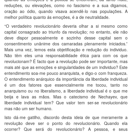
reduções, ou elevações, como no fascismo e a sua digamos,
oração ao ódio, quando visava acendê-lo nas populações. A
melhor política quanto ás emoções, é a de neutralidade.
“O verdadeiro revolucionário deveria olhar a si mesmo como
capital consagrado ao triunfo da revolução; no entanto, ele não
deve dispor pessoalmente e sozinho desse capital sem o
consentimento unânime dos camaradas plenamente iniciados.”
Mais uma vez, lemos esta objetificação e redução do individuo.
Não têm eles uma responsabilidade ética para com os que
revolucionam? É facto que a revolução pode ser importante, mas
mais até que as emoções e singularidades de um individuo? Este
entendimento soa-me pouco anarquista, e digo-o com franqueza.
O entendimento anárquico da importância da liberdade individual
é um dos fatores que essencialmente me tocou, tanto no
anarquismo ou no liberalismo, a liberdade individual é o que me
beija e lava as mãos. Mas o catecismo de Nechayev, que
liberdade individual tem? Que valor tem ser-se revolucionário
mas não um ser humano.
Isto dá-me gatilho, discordo desta ideia de que meramente a
revolução deve ser o ponto do revolucionário. Quando ela
ocorrer? Que será do revolucionário? A pessoa, e seus