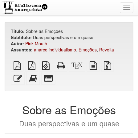
Toggl
navig
Título:
Sobre as Emoções
Subtítulo:
Duas perspectivas e um quase
Autor:
Pink Mouth
Assuntos:
anarco individualismo
,
Emoções
,
Revolta
PDF
PDF
EPUB
HTML
Código-
fonte
Arquivos
simples
imposto
(para
puro
fonte
em
fonte
sobre
dispositivos
(para
XeLaTeX
texto
com
Editar
Adicionar
Selecionar
A4
móveis)
impressão)
puro
anexos
esse
este
algumas
texto
texto
partes
ao
para
construtor
o
Sobre as Emoções
de
bookbuilder
livros
Duas perspectivas e um quase