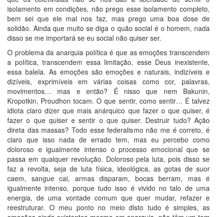
isolamento em condições, não prego esse isolamento completo,
bem sei que ele mal nos faz, mas prego uma boa dose de
solidão. Ainda que muito se diga o quão social é o homem, nada
disso se me importará se eu social não quiser ser.
O problema da anarquia política é que as emoções transcendem
a política, transcendem essa limitação, esse Deus inexistente,
essa balela. As emoções são emoções e naturais, indizíveis e
dizíveis, exprimíveis em várias coisas como cor, palavras,
movimentos… mas e então? É nisso que nem Bakunin,
Kropotkin, Proudhon tocam. O que sentir, como sentir… É talvez
idiota claro dizer que mais anárquico que fazer o que quiser, é
fazer o que quiser e sentir o que quiser. Destruir tudo? Ação
direta das massas? Todo esse federalismo não me é correto, é
claro que isso nada de errado tem, mas eu percebo como
doloroso e igualmente intenso o processo emocional que se
passa em qualquer revolução. Doloroso pela luta, pois disso se
faz a revolta, seja de luta física, ideológica, as gotas de suor
caem, sangue cai, armas disparam, bocas berram, mas é
igualmente intenso, porque tudo isso é vivido no talo de uma
energia, de uma vontade comum que quer mudar, refazer e
reestruturar. O meu ponto no meio disto tudo é simples, as
emoções ainda existentes mesmo em anarquia, não têm um tom