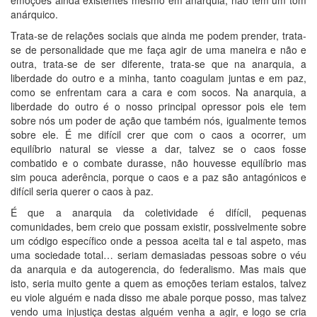
anárquico.
Trata-se de relações sociais que ainda me podem prender, trata-
se de personalidade que me faça agir de uma maneira e não e
outra, trata-se de ser diferente, trata-se que na anarquia, a
liberdade do outro e a minha, tanto coagulam juntas e em paz,
como se enfrentam cara a cara e com socos. Na anarquia, a
liberdade do outro é o nosso principal opressor pois ele tem
sobre nós um poder de ação que também nós, igualmente temos
sobre ele. É me difícil crer que com o caos a ocorrer, um
equilíbrio natural se viesse a dar, talvez se o caos fosse
combatido e o combate durasse, não houvesse equilíbrio mas
sim pouca aderência, porque o caos e a paz são antagónicos e
difícil seria querer o caos à paz.
É que a anarquia da coletividade é difícil, pequenas
comunidades, bem creio que possam existir, possivelmente sobre
um código específico onde a pessoa aceita tal e tal aspeto, mas
uma sociedade total… seriam demasiadas pessoas sobre o véu
da anarquia e da autogerencia, do federalismo. Mas mais que
isto, seria muito gente a quem as emoções teriam estalos, talvez
eu viole alguém e nada disso me abale porque posso, mas talvez
vendo uma injustiça destas alguém venha a agir, e logo se cria