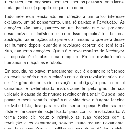
interesses, nem negócios, nem sentimentos pessoais, nem laços,
nada que lhe seja próprio, sequer um nome.
Tudo nele está tensionado em direção a um único interesse
exclusivo, um só pensamento, uma só paixão: a Revolução.” As
emoções são nada, parece-me um bocado que se pretende
desumanizar o individuo e com isso aproximá-lo de uma
abstração, as emoções são parte do humano, o que será desse
ser humano depois, quando a revolução ocorrer, ele será feliz?
Não, não temo emoções. Quem é o revolucionário de Nechayev,
a resposta é simples, uma máquina. Prefiro revolucionários
humanos, a máquinas e robots.
Em seguida, no oitavo “mandamento” que é o primeiro referendo
ao revolucionário e a sua relação com outros revolucionários, ele
diz “O grau de amizade, devoção e obrigação para com tal
camarada é determinado exclusivamente pelo grau de sua
utilidade à causa da destruição revolucionária total.” Ou seja, são
peças, o revolucionário, alguém cuja vida deve até agora ter sido
terrível e triste, deve para revoltar, ser uma peça. Enfim, soa-me
triste e francamente, objetificador para com o revolucionário. A
forma como ele reduz o individuo as suas relações com a
revolução e os camaradas, soa-me muito redutor novamente,
quando as emoções e a politica se encontram, dá tanto nisto,