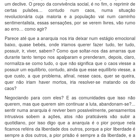
um declive. O preço da convivência social, é no fim, o reprimir de
certas pulsões… contudo num caos, numa situação
revolucionária cuja maioria e a população vai num caminho
sentimentalista, essas sensações, por se verem livres, vão rumo
ao erro… como agir?
Parece até que a anarquia nos iria deixar num estágio emocional
baixo, quase bebés, onde iriamos querer fazer tudo, ter tudo,
possuir, ir, viver, sabem? Como que soltar-nos das amarras que
durante tanto tempo nos apalparam e prenderam, depois, claro,
normaliza-se como tudo, o que não significa que o caos viesse a
possuir um equilíbrio, contudo, ainda que esse equilíbrio viesse, a
que custo, a que problema, afinal, nesse caos, quer se queira,
quer não iriam haver mortos, iria resolver-se matando os do
caos?
Negociando para com eles? E as comunidades que isso não
querem, mas que querem sim continuar a luta, abandonam-se?...
sentir numa anarquia é reviver bem possivelmente, pensamentos
intrusivos sobem a ações, atos não praticáveis vão subir a
quotidiano, por isso digo que a anarquia é o pior porque nela
ficamos reféns da liberdade dos outros, porque a pior liberdade é
sempre a dos outros, a pior prisão é sempre a da liberdade, e a