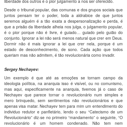
liberdade dos outros é o pior julgamento a nos ser oferecido.
Desde o tribunal popular, das comunas e dos grupos sociais que
juntos pensam ter o poder, toda a aldrabice de que juntos
seremos alguém é a tão exata a despersonalização e perda, é
que a prisão da liberdade alheia nos julga, o julgamento popular,
é o pior porque não é livre, é guiado… guiado pelo guião do
conjunto. Ignorar a lei não será menos natural que crer em Deus.
Dormir não é mais ignorar a lei que crer nela, porque é um
estado de desconhecimento, de sono. Cada ação que todos
queriam mas não admitem, é tão revolucionária como invadir.
Sergey Nechayev:
Um exemplo é que até as emoções se tornam campo da
ideologia política, na anarquia isso é visível, ou no comunismo,
mas aqui, especificamente na anarquia, tivemos já o caso de
Nechayev que parece tornar o revolucionário num simples e
mero brinquedo, sem sentimentos não revolucionários e que
apenas visa matar. Nechayev tem para mim um entendimento do
individuo redutor e panfletário, lendo o seu “Catecismo de um
Revolucionário” diz-se no primeiro “mandamento” o seguinte, “O
revolucionário é um homem condenado. Não tem nem