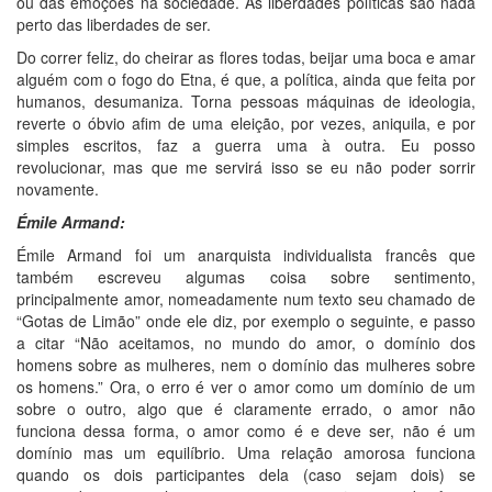
ou das emoções na sociedade. As liberdades políticas são nada
perto das liberdades de ser.
Do correr feliz, do cheirar as flores todas, beijar uma boca e amar
alguém com o fogo do Etna, é que, a política, ainda que feita por
humanos, desumaniza. Torna pessoas máquinas de ideologia,
reverte o óbvio afim de uma eleição, por vezes, aniquila, e por
simples escritos, faz a guerra uma à outra. Eu posso
revolucionar, mas que me servirá isso se eu não poder sorrir
novamente.
Émile Armand:
Émile Armand foi um anarquista individualista francês que
também escreveu algumas coisa sobre sentimento,
principalmente amor, nomeadamente num texto seu chamado de
“Gotas de Limão” onde ele diz, por exemplo o seguinte, e passo
a citar “Não aceitamos, no mundo do amor, o domínio dos
homens sobre as mulheres, nem o domínio das mulheres sobre
os homens.” Ora, o erro é ver o amor como um domínio de um
sobre o outro, algo que é claramente errado, o amor não
funciona dessa forma, o amor como é e deve ser, não é um
domínio mas um equilíbrio. Uma relação amorosa funciona
quando os dois participantes dela (caso sejam dois) se