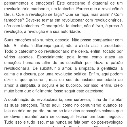
pensamentos e emoções? Este catecismo é ditatorial de um
revolucionário marionete, um fantoche. Parece que a revolução é
Deus. Que a revolução se faça? Que se faça, mas assim? Com
fantoches? Deve-se teimar em revolucionar com revolucionários,
não com fantoches. O anarquista fantoche, não é livre, é preso à
revolução, a revolução é a sua autoridade.
Suas emoções são sumiço, despejo. Não posso compactuar com
isto. A minha indiferença geral, não é ainda assim crueldade.
Todo o catecismo do revolucionário me deixa, enfim, tocado por
vários aspetos. Especialmente pela forma como ataca as
emoções humanas afim de as substituir por frieza e paixão
revolucionária. De substituir o amor, a simpatia, a gentileza, a
calma e a doçura, por uma revolução política. Enfim, aqui podem
dizer o que quiserem, mas eu sou demasiado comodado ao
amor, à simpatia, à doçura e ao bucólico, por isso, enfim, creio
muito bem que dificilmente fosse seguir este catecismo.
A doutrinação do revolucionário, sem surpresa, tinha de ir afetar
as suas emoções. Tanto aqui, como no comunismo quando se
fala do ódio ao patrão, ou ao se falar das sensações calmas que
se devem manter para se conseguir fechar um bom negócio.
Tudo isso é tudo isso, mas nunca se fala bem do pós-revolução