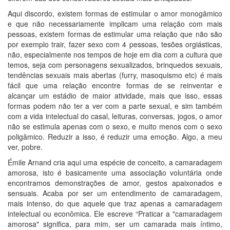
Aqui discordo, existem formas de estimular o amor monogâmico
e que não necessariamente implicam uma relação com mais
pessoas, existem formas de estimular uma relação que não são
por exemplo trair, fazer sexo com 4 pessoas, tesões orgiásticas,
não, especialmente nos tempos de hoje em dia com a cultura que
temos, seja com personagens sexualizados, brinquedos sexuais,
tendências sexuais mais abertas (furry, masoquismo etc) é mais
fácil que uma relação encontre formas de se reinventar e
alcançar um estádio de maior atividade, mais que isso, essas
formas podem não ter a ver com a parte sexual, e sim também
com a vida intelectual do casal, leituras, conversas, jogos, o amor
não se estimula apenas com o sexo, e muito menos com o sexo
poligâmico. Reduzir a isso, é reduzir uma emoção. Algo, a meu
ver, pobre.
Émile Arnand cria aqui uma espécie de conceito, a camaradagem
amorosa, isto é basicamente uma associação voluntária onde
encontramos demonstrações de amor, gestos apaixonados e
sensuais. Acaba por ser um entendimento de camaradagem,
mais intenso, do que aquele que traz apenas a camaradagem
intelectual ou econômica. Ele escreve “Praticar a "camaradagem
amorosa" significa, para mim, ser um camarada mais íntimo,