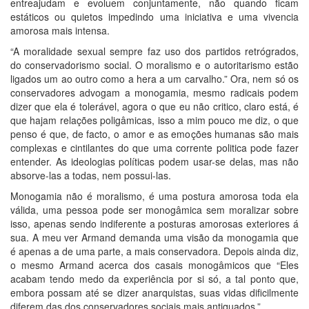
entreajudam e evoluem conjuntamente, não quando ficam
estáticos ou quietos impedindo uma iniciativa e uma vivencia
amorosa mais intensa.
“A moralidade sexual sempre faz uso dos partidos retrógrados,
do conservadorismo social. O moralismo e o autoritarismo estão
ligados um ao outro como a hera a um carvalho.” Ora, nem só os
conservadores advogam a monogamia, mesmo radicais podem
dizer que ela é tolerável, agora o que eu não critico, claro está, é
que hajam relações poligâmicas, isso a mim pouco me diz, o que
penso é que, de facto, o amor e as emoções humanas são mais
complexas e cintilantes do que uma corrente politica pode fazer
entender. As ideologias políticas podem usar-se delas, mas não
absorve-las a todas, nem possui-las.
Monogamia não é moralismo, é uma postura amorosa toda ela
válida, uma pessoa pode ser monogâmica sem moralizar sobre
isso, apenas sendo indiferente a posturas amorosas exteriores á
sua. A meu ver Armand demanda uma visão da monogamia que
é apenas a de uma parte, a mais conservadora. Depois ainda diz,
o mesmo Armand acerca dos casais monogâmicos que “Eles
acabam tendo medo da experiência por si só, a tal ponto que,
embora possam até se dizer anarquistas, suas vidas dificilmente
diferem das dos conservadores sociais mais antiquados.”