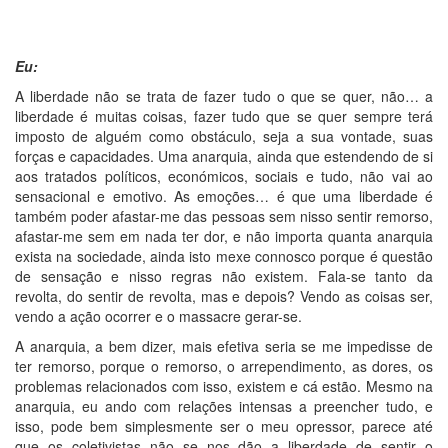
Eu:
A liberdade não se trata de fazer tudo o que se quer, não… a
liberdade é muitas coisas, fazer tudo que se quer sempre terá
imposto de alguém como obstáculo, seja a sua vontade, suas
forças e capacidades. Uma anarquia, ainda que estendendo de si
aos tratados políticos, económicos, sociais e tudo, não vai ao
sensacional e emotivo. As emoções… é que uma liberdade é
também poder afastar-me das pessoas sem nisso sentir remorso,
afastar-me sem em nada ter dor, e não importa quanta anarquia
exista na sociedade, ainda isto mexe connosco porque é questão
de sensação e nisso regras não existem. Fala-se tanto da
revolta, do sentir de revolta, mas e depois? Vendo as coisas ser,
vendo a ação ocorrer e o massacre gerar-se.
A anarquia, a bem dizer, mais efetiva seria se me impedisse de
ter remorso, porque o remorso, o arrependimento, as dores, os
problemas relacionados com isso, existem e cá estão. Mesmo na
anarquia, eu ando com relações intensas a preencher tudo, e
isso, pode bem simplesmente ser o meu opressor, parece até
que os coletivistas não se nos dão a liberdade de sentir o