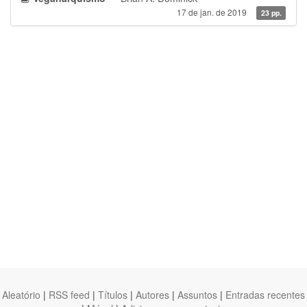
17 de jan. de 2019
23 pp.
Aleatório
|
RSS feed
|
Títulos
|
Autores
|
Assuntos
|
Entradas recentes